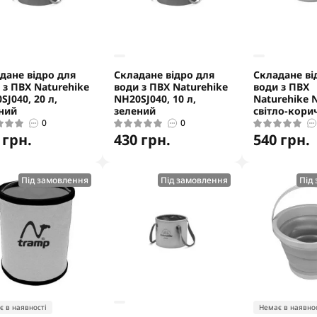
дане відро для
Складане відро для
Складане ві
 з ПВХ Naturehike
води з ПВХ Naturehike
води з ПВХ
SJ040, 20 л,
NH20SJ040, 10 л,
Naturehike N
ний
зелений
світло-кори
0
0
 грн.
430 грн.
540 грн.
Під замовлення
Під замовлення
Під
є в наявності
Немає в наявнос