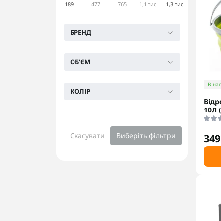
189
477
765
1,1 тис.
1,3 тис.
БРЕНД
ОБ'ЄМ
В ная
КОЛІР
Відр
10Л 
Скасувати
Виберіть фільтри
349