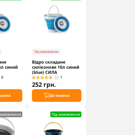
Під замовлення
ане
Відро складане
5л синий
силіконове 10л синий
(blue) СИЛА
0
1
252 грн.
ошика
До кошика
 замовлення
Під замовлення