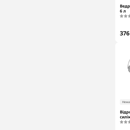
Ведр
6 л
376
Нема
Відр
силі