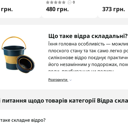
0
 грн.
480 грн.
373 грн.
Що таке відра складальні?
Їхня головна особливість — можлив
плоского стану та так само легко р
силіконове відро поєднує практичніс
його незамінним у подорожах, похо
води, прибирання чи поливу.
Розгорнути
Матеріали складальних ві
Сучасні складні силіконові відра в
гнучкого, міцного та безпечного ма
і питання щодо товарів категорії Відра скл
навантаження і температурні колив
приємну еластичну структуру, не бо
зберіганні. Такі відра придатні і дл
таке складне відро?
ідеальне поєднання легкості, термос