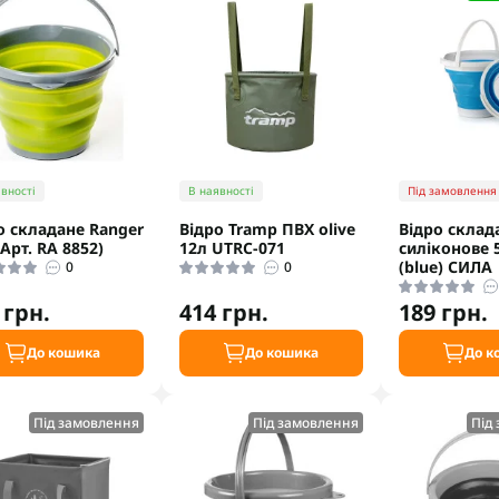
вності
В наявності
Під замовлення
о складане Ranger
Відро Tramp ПВХ olive
Відро склад
(Арт. RA 8852)
12л UTRC-071
силіконове 
(blue) СИЛА
0
0
 грн.
414 грн.
189 грн.
До кошика
До кошика
До к
Під замовлення
Під замовлення
Під