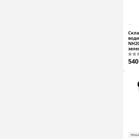
Скла
води
NH20
зеле
540
Нема