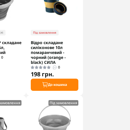
ті
Під замовлення
 складане
Відро складане
5л,
силіконове 10л
вий
помаранчевий -
чорний (orange -
0
black) СИЛА
0
198 грн.
До кошика
 замовлення
Під замовлення