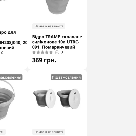
Немає в наявності
дро для
Відро TRAMP складане
силіконове 10л UTRC-
H20SJ040, 20 л,
091, Помаранчевий
чневий
0
0
369 грн.
 замовлення
Під замовлення
ті
Немає в наявності