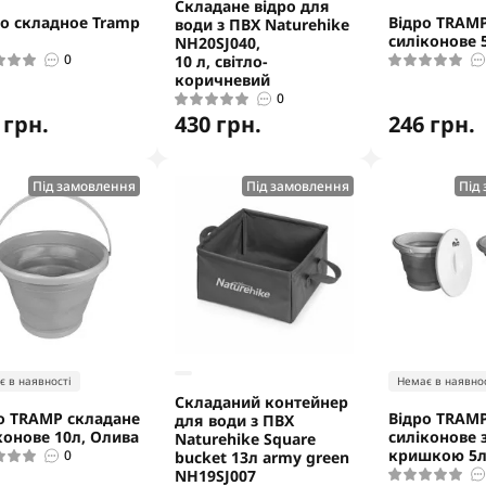
Складане відро для
о складное Tramp
Відро TRAMP
води з ПВХ Naturehike
силіконове 
NH20SJ040,
0
10 л, світло-
коричневий
0
 грн.
430 грн.
246 грн.
Під замовлення
Під замовлення
Під
є в наявності
Немає в наявнос
Складаний контейнер
о TRAMP складане
Відро TRAMP
для води з ПВХ
конове 10л, Олива
силіконове 
Naturehike Square
кришкою 5л
0
bucket 13л army green
NH19SJ007