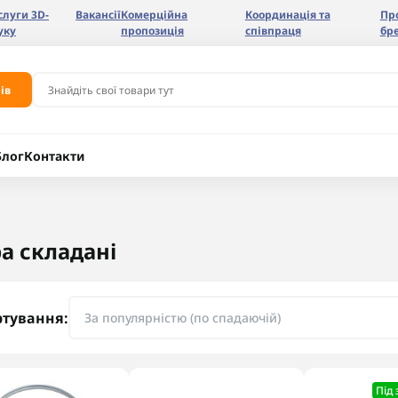
слуги 3D-
Вакансії
Комерційна
Координація та
Пр
уку
пропозиція
співпраця
бр
ів
Блог
Контакти
ра складані
ртування:
Під