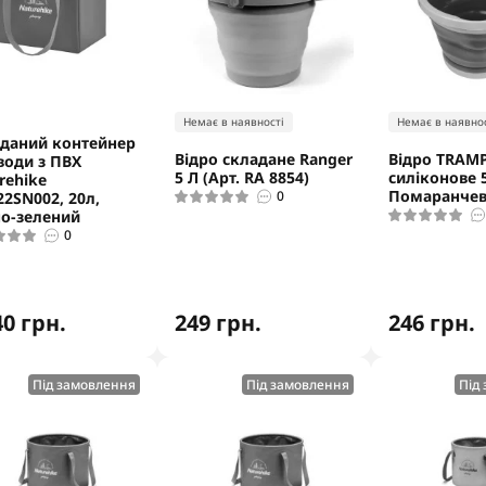
Немає в наявності
Немає в наявнос
даний контейнер
Відро складане Ranger
Відро TRAMP
води з ПВХ
5 Л (Арт. RA 8854)
силіконове 
rehike
Помаранче
0
2SN002, 20л,
о-зелений
0
40 грн.
249 грн.
246 грн.
Під замовлення
Під замовлення
Під