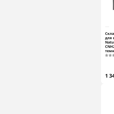
Скла
для 
Natu
CNH2
темн
1 3