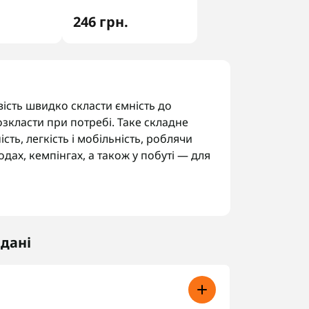
246 грн.
ість швидко скласти ємність до
озкласти при потребі. Таке складне
ть, легкість і мобільність, роблячи
дах, кемпінгах, а також у побуті — для
дер
иготовляються з харчового силікону —
теріалу, який витримує значні
адані
ання. Відро силіконове складне має
їться падінь і займає мінімум місця при
я харчових, і для технічних потреб. Це
тійкості та надійності.