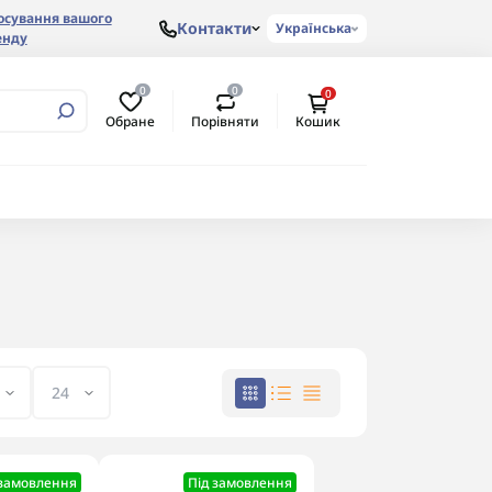
осування вашого
Контакти
Українська
енду
0
0
0
Обране
Порівняти
Кошик
 замовлення
Під замовлення