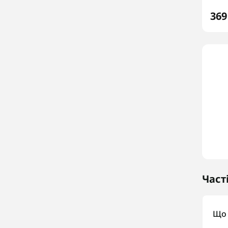
369
Част
Що 