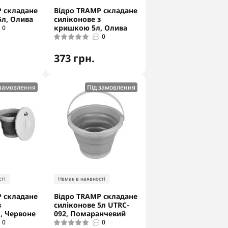
 складане
Відро TRAMP складане
5л, Олива
силіконове з
кришкою 5л, Олива
0
0
373 грн.
 замовлення
Під замовлення
ті
Немає в наявності
 складане
Відро TRAMP складане
з
силіконове 5л UTRC-
, Червоне
092, Помаранчевий
0
0