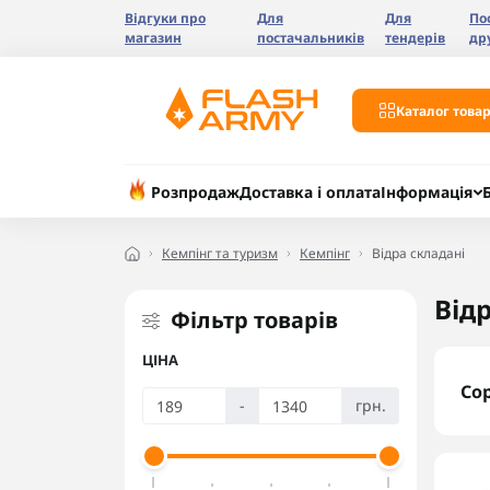
Відгуки про
Для
Для
По
магазин
постачальників
тендерів
др
Каталог товар
Розпродаж
Доставка і оплата
Інформація
Кемпінг та туризм
Кемпінг
Відра складані
Від
Фільтр товарів
ЦІНА
Со
-
грн.