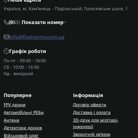
Для яких рідин використовується
Україна, м, Кам’янець - Подільський, Голосківське шосе, 1
каністра?
(0
6
3)
Показати номер
У продажу є моделі для питної води й окремо
для пального. Водяні каністри зроблені з
info@flasharmy.com.ua
безпечного для людини пластику, бувають
різного об'єму - від 12 до 20 літрів. Мають різну
Графік роботи
конфігурацію, можуть стояти вертикально чи
Пн-пт - 09:00 - 18:00
горизонтально, а також залежно від моделі
Сб - 10:00 - 16:00
можуть мати кран і ручку.
Нд - вихідний
На відміну від пластиковх, металеві паливні
каністри підходять як для бензину, таі й для
Популярне
Інформація
іншого рідкого пального. Мають антикорозійне
покриття, бензостійку прокладку - звичайно ж,
FPV дрони
Договір оферти
залежно від особливостей моделі. Бувають
Автомобільні РЕБи
Доставка і оплата
варіанти на 10, 20 та 30 літрів. Часто такі речі
Антени
3D-друк для мілітарі-
беруть з
пускозарядками
для авто і виїздів.
інженерії
Детектори дронів
Зворотній зв’язок
Військовий одяг