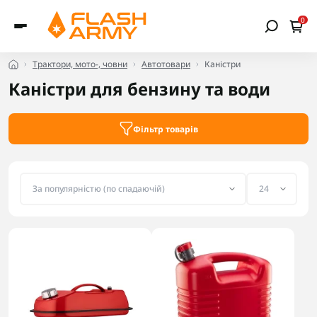
0
Трактори, мото-, човни
Автотовари
Каністри
Каністри для бензину та води
Фільтр товарів