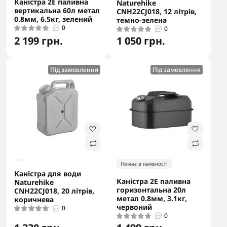
Каністра 2E паливна
Naturehike
вертикальна 60л метал
CNH22CJ018, 12 літрів,
0.8мм, 6.5кг, зелений
темно-зелена
0
0
2 199 грн.
1 050 грн.
Під замовлення
Під замовлення
Немає в наявності
Каністра для води
Каністра 2E паливна
Naturehike
горизонтальна 20л
CNH22CJ018, 20 літрів,
метал 0.8мм, 3.1кг,
коричнева
червоний
0
0