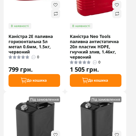
В наявності
В наявності
Каністра 2E паливна
Каністра Neo Tools
горизонтальна 5л
паливна антистатична
метал 0.6мм, 1.5кг,
20л пластик HDPE,
червоний
гнучкий злив, 1.46кг,
червоний
0
0
799 грн.
1 505 грн.
До кошика
До кошика
Під замовлення
Під замовлення