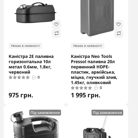
Немає в наявності
Немає в наявності
Каністра 2E паливна
Каністра Neo Tools
горизонтальна 10л
Pressol паливна 20л
метал 0.6мм, 1.8кг,
первинний HDPE-
червоний
пластик, армійська,
міцна, гнучкий злив,
0
1.45кг, оливковий
0
975 грн.
1 995 грн.
Під замовлення
Під замовлення