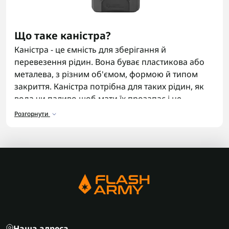
Що таке каністра?
Каністра - це ємність для зберігання й
перевезення рідин. Вона буває пластикова або
металева, з різним об'ємом, формою й типом
закриття. Каністра потрібна для таких рідин, як
вода чи паливо щоб мати їх прозапас і не
возитися з незручними тарами.
Розгорнути
Призначення каністри
Каністри використовують у дорозі, в гаражі, на
дачі, на виїзді або в майстерні. В одному випадку
це запас води, в іншому - бензин чи дизель для
техніки. Вони допомагають зберігати й
перевозити рідину в зручній тарі. Маючи їх під
рукою разом з
компресорами
- можна бути
готовим до будь-яких життєвих викликів.
Наша адреса