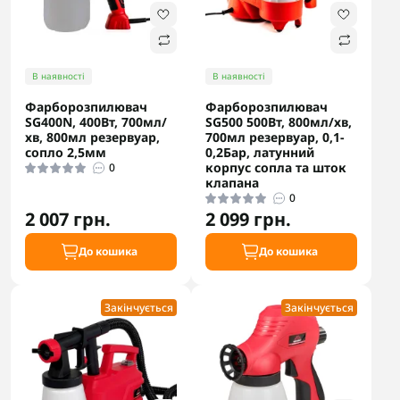
В наявності
В наявності
Фарборозпилювач
Фарборозпилювач
SG400N, 400Вт, 700мл/
SG500 500Вт, 800мл/хв,
хв, 800мл резервуар,
700мл резервуар, 0,1-
сопло 2,5мм
0,2Бар, латунний
корпус сопла та шток
0
клапана
0
2 007 грн.
2 099 грн.
До кошика
До кошика
Закінчується
Закінчується