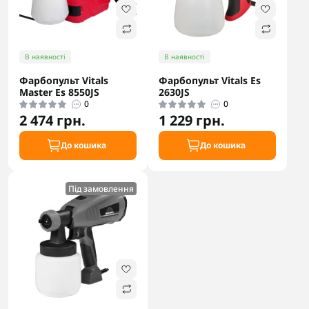
В наявності
В наявності
Фарбопульт Vitals
Фарбопульт Vitals Es
Master Es 8550JS
2630JS
0
0
2 474 грн.
1 229 грн.
До кошика
До кошика
Під замовлення