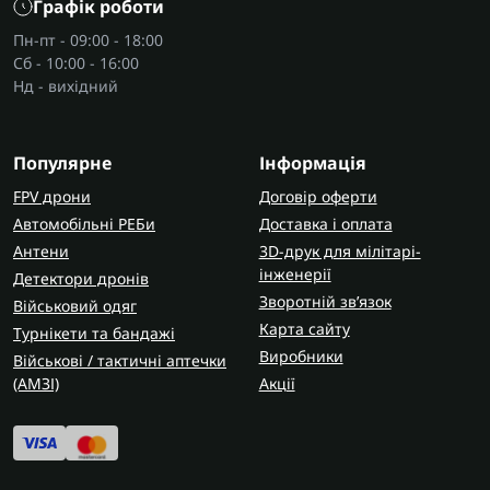
Графік роботи
фарбопультів
Пн-пт - 09:00 - 18:00
Коли вибирається фарбопульт електричний,
Сб - 10:00 - 16:00
дивляться не на одну цифру, а на кілька простих
Нд - вихідний
речей:
потужність;
Популярне
Інформація
сопло;
FPV дрони
Договір оферти
об’єм бачка;
Автомобільні РЕБи
Доставка і оплата
продуктивність;
Антени
3D-друк для мілітарі-
густину матеріалу;
інженерії
Детектори дронів
зручність у руці.
Зворотній зв’язок
Військовий одяг
У цій категорії зараз є моделі на 400 і 500 Вт, з
Карта сайту
Турнікети та бандажі
бачками 700–800 мл. Цього вже достатньо, щоб
Виробники
Військові / тактичні аптечки
зрозуміти різницю між простішим варіантом для
(AMЗІ)
Акції
дрібнішого фарбування і моделлю під більший
обсяг роботи.
Переваги електричних фарбопультів