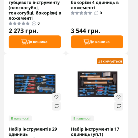
губцевого інструменту
бокорізи 4 одиниць в
(плоскогубці,
ложементі
тонкогубці, бокорізи) в
0
ложементі
0
2 273 грн.
3 544 грн.
До кошика
До кошика
Закінчується
В наявності
В наявності
Набір інструментів 29
Набір інструментів 17
одиниць
одиниць (уп.1)