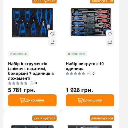
Закінчується
Закінчується
В наявності
В наявності
Набір інструментів
Набір викруток 10
(знімачі, пасатижі,
одиниць
бокорізи) 7 одиниць в
0
ложементі
0
5 781 грн.
1 926 грн.
До кошика
До кошика
Закінчується
Закінчується