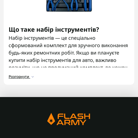
Що таке набір інструментів?
Набір інструментів — це спеціально
сформований комплект для зручного виконання
будь-яких ремонтних робіт. Якщо ви плануєте
купити набір інструментів для авто, важливо
розуміти, що це продуманий комплект, де кожен
інструмент має окреме призначення.
Розгорнути
Для чого існує набір інструментів?
Набір інструментів для авто містить все
необхідне для будь-якого водія незалежно від
місця поломки. Такий набір включає базові
ключі, головки, тріскачки та інший ручний
інструмент, який дозволяє вправному водію
швидко усунути несправності.