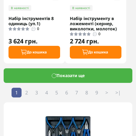
В наявності
В наявності
Набір інструментів 8
Набір інструменту в
одиниць (уп.1)
ложементі (кернер,
виколотки, молоток)
0
0
3 624 грн.
2 724 грн.
До кошика
До кошика
Показати ще
1
2
3
4
5
6
7
8
9
>
>|