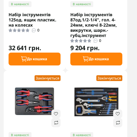
В наявності
В наявності
Набір інструментів
Набір інструментів
125од. ящик пластик.
87од.1/2-1/4", гол. 4-
на колесах
24мм, ключі 8-22мм,
викрутки, шарн.-
0
губц.інcтрумент
0
32 641 грн.
9 204 грн.
До кошика
До кошика
Закінчується
Закінчується
В наявності
В наявності