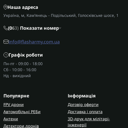
Наша адреса
Основні типи набору інструментів
Україна, м, Кам’янець - Подільський, Голосківське шосе, 1
Найпростіший базовий набір інструментів для
повсякденного використання зазвичай
(0
6
3)
Показати номер
складається з основних ключів, кількох головок,
викруток тощо.
info@flasharmy.com.ua
Універсальний набір — це найпопулярніший тип,
який поєднує різні комплекти для ширших задач,
Графік роботи
сюди входять
накидні ключі
, тріскачки, пасатижі,
Пн-пт - 09:00 - 18:00
молоток та інші інструменти найпоширенішого
Сб - 10:00 - 16:00
користування. Також є професійні та
Нд - вихідний
спеціалізовані набори для досвідчених водіїв та
механіків.
Популярне
Інформація
Що зазвичай входить в набір
FPV дрони
Договір оферти
інструментів?
Автомобільні РЕБи
Доставка і оплата
У базовий комплект практично будь-якого кейсу
Антени
3D-друк для мілітарі-
входить:
інженерії
Детектори дронів