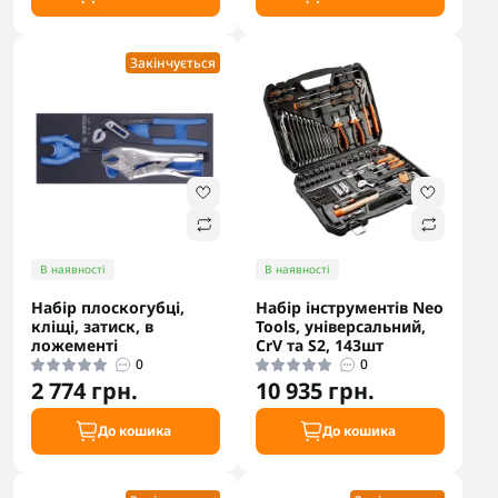
Закінчується
В наявності
В наявності
Набір плоскогубці,
Набір інструментів Neo
кліщі, затиск, в
Tools, універсальний,
ложементі
CrV та S2, 143шт
0
0
2 774 грн.
10 935 грн.
До кошика
До кошика