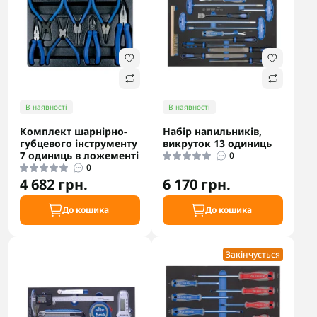
В наявності
В наявності
Комплект шарнірно-
Набір напильників,
губцевого інструменту
викруток 13 одиниць
7 одиниць в ложементі
0
0
4 682 грн.
6 170 грн.
До кошика
До кошика
Закінчується