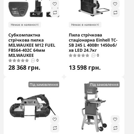
Немає в наявності
Немає в наявності
Субкомпактна
Пила стрічкова
стрічкова пилка
стаціонарна Einhell TC-
MILWAUKEE M12 FUEL
SB 245 L 400Вт 1450об/
FBS64-402C 64мм
хв LED 24.7кг
MILWAUKEE
0
0
28 368 грн.
13 598 грн.
Під замовлення
Під замовлення