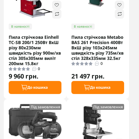
В наявності
В наявності
Пила стрічкова Einhell
Пила стрічкова Metabo
TC-SB 200/1 250Вт ВхШ
BAS 261 Precision 400Вт
різу 80х230мм
ВхШ різу 103х245мм
швидкість різу 900м/хв
швидкість різу 735м/хв
стіл 305x305мм виліт
стіл 328х335мм 32.5кг
200мм 15.8кг
0
0
9 960 грн.
21 497 грн.
До кошика
До кошика
Під замовлення
Під замовлення