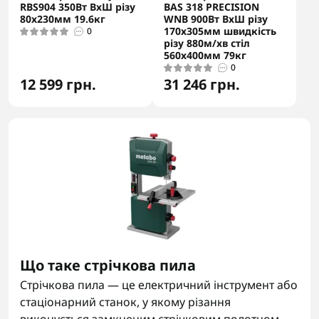
RBS904 350Вт ВхШ різу
BAS 318 PRECISION
80х230мм 19.6кг
WNB 900Вт ВхШ різу
170х305мм швидкість
0
різу 880м/хв стіл
560x400мм 79кг
0
12 599 грн.
31 246 грн.
Що таке стрічкова пила
Стрічкова пила — це електричний інструмент або
стаціонарний станок, у якому різання