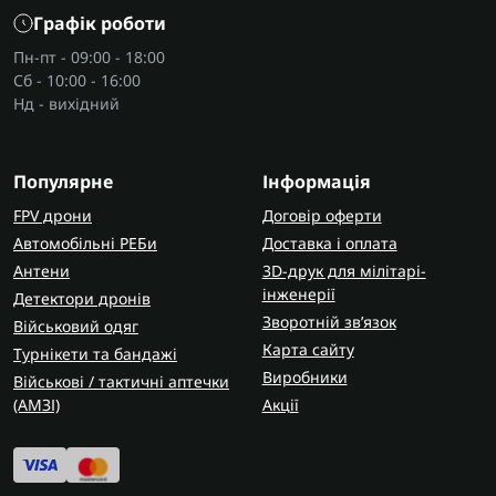
підготовки деталей до подальшої обробки;
Графік роботи
серійного виробництва елементів однакового
Пн-пт - 09:00 - 18:00
розміру.
Сб - 10:00 - 16:00
Нд - вихідний
Стрічкова пила по дереву часто
використовується для роботи з деревиною,
меблевими щитами та заготовками складної
Популярне
Інформація
форми. Для робіт у саду або заготівлі дров
FPV дрони
Договір оферти
доцільніше обирати
ланцюгові електропили
.
Автомобільні РЕБи
Доставка і оплата
Основні види та характеристики
Антени
3D-друк для мілітарі-
інженерії
Детектори дронів
Під час вибору важливо враховувати
Зворотній зв’язок
Військовий одяг
призначення обладнання. Стрічкова пила по
Карта сайту
Турнікети та бандажі
металу має іншу геометрію полотна та швидкість
Виробники
Військові / тактичні аптечки
руху стрічки, ніж моделі для дерева.
(AMЗІ)
Акції
Перед покупкою звертають увагу на:
потужність двигуна;