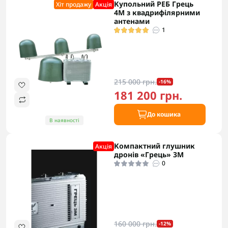
Купольний РЕБ Грець
Хіт продажу
Акцiя
4М з квадрифілярними
антенами
1
215 000 грн.
-16%
181 200 грн.
До кошика
В наявності
Компактний глушник
Акцiя
дронів «Грець» 3М
0
160 000 грн.
-12%