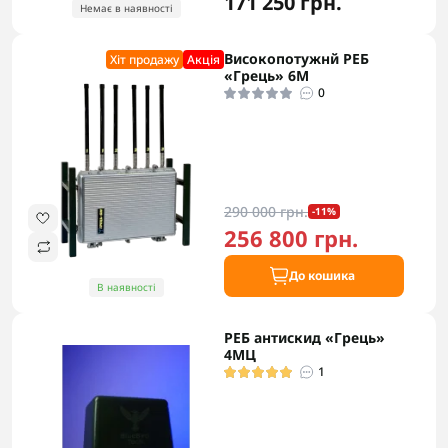
171 250 грн.
Немає в наявності
Високопотужнй РЕБ
Хіт продажу
Акцiя
«Грець» 6М
0
290 000 грн.
-11%
256 800 грн.
До кошика
В наявності
РЕБ антискид «Грець»
4МЦ
1