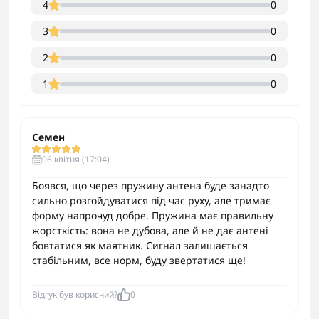
4
0
3
0
2
0
1
0
Семен
06 квітня (17:04)
Боявся, що через пружину антена буде занадто
сильно розгойдуватися під час руху, але тримає
форму напрочуд добре. Пружина має правильну
жорсткість: вона не дубова, але й не дає антені
бовтатися як маятник. Сигнал залишається
стабільним, все норм, буду звертатися ще!
Відгук був корисний?
0