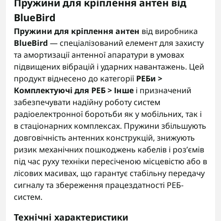
Пружини для кріплення антен від
BlueBird
Пружини для кріплення антен
від виробника
BlueBird
— спеціалізований елемент для захисту
та амортизації антенної апаратури в умовах
підвищених вібрацій і ударних навантажень. Цей
продукт віднесено до категорії
РЕБи >
Комплектуючі для РЕБ > Інше
і призначений
забезпечувати надійну роботу систем
радіоелектронної боротьби як у мобільних, так і
в стаціонарних комплексах. Пружини збільшують
довговічність антенних конструкцій, знижують
ризик механічних пошкоджень кабелів і роз’ємів
під час руху техніки пересіченою місцевістю або в
лісових масивах, що гарантує стабільну передачу
сигналу та збереження працездатності РЕБ-
систем.
Технічні характеристики