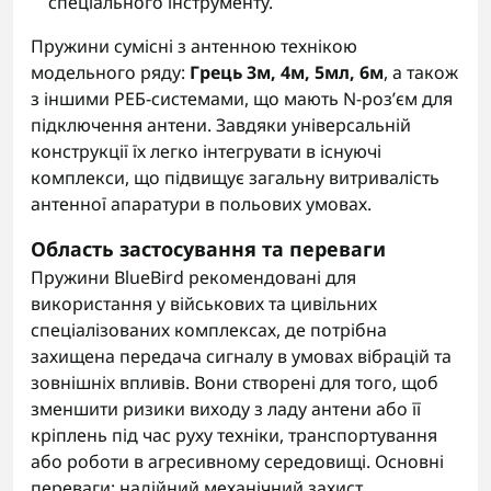
спеціального інструменту.
Пружини сумісні з антенною технікою
модельного ряду:
Грець 3м, 4м, 5мл, 6м
, а також
з іншими РЕБ-системами, що мають N-роз’єм для
підключення антени. Завдяки універсальній
конструкції їх легко інтегрувати в існуючі
комплекси, що підвищує загальну витривалість
антенної апаратури в польових умовах.
Область застосування та переваги
Пружини BlueBird рекомендовані для
використання у військових та цивільних
спеціалізованих комплексах, де потрібна
захищена передача сигналу в умовах вібрацій та
зовнішніх впливів. Вони створені для того, щоб
зменшити ризики виходу з ладу антени або її
кріплень під час руху техніки, транспортування
або роботи в агресивному середовищі. Основні
переваги: надійний механічний захист,