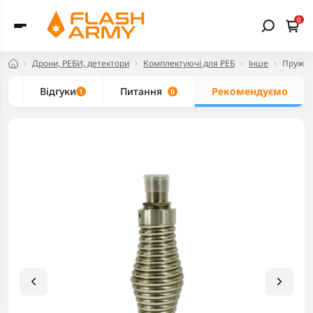
0
Дрони, РЕБИ, детектори
Комплектуючі для РЕБ
Інше
Пружин
и
Відгуки
Питання
Рекомендуємо
1
0