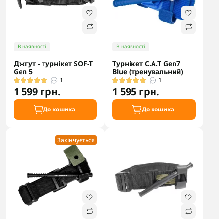
В наявності
В наявності
Джгут - турнікет SOF-T
Турнікет C.A.T Gen7
Gen 5
Blue (тренувальний)
1
1
1 599 грн.
1 595 грн.
До кошика
До кошика
Закінчується