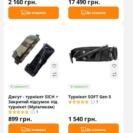
2 160 грн.
17 490 грн.
До кошика
До кошика
В наявності
В наявності
Джгут - турнікет SICH +
Турнікет SOFT Gen 5
Закритий підсумок під
1
турнікет (Мультикам)
1
899 грн.
1 540 грн.
До кошика
До кошика