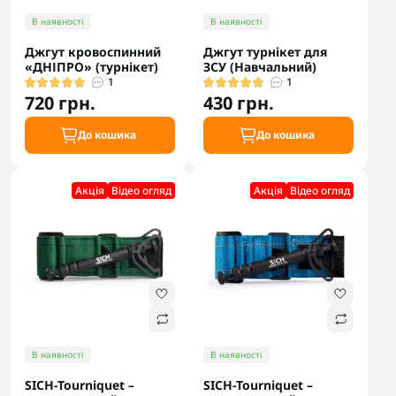
В наявності
В наявності
Джгут кровоспинний
Джгут турнікет для
«ДНІПРО» (турнікет)
ЗСУ (Навчальний)
1
1
720 грн.
430 грн.
До кошика
До кошика
Акцiя
Відео огляд
Акцiя
Відео огляд
В наявності
В наявності
SICH-Tourniquet –
SICH-Tourniquet –