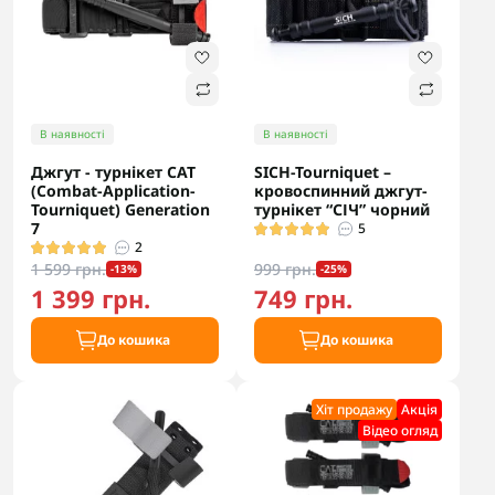
В наявності
В наявності
Джгут - турнікет CAT
SICH-Tourniquet –
(Combat-Application-
кровоспинний джгут-
Tourniquet) Generation
турнікет “СІЧ” чорний
7
5
2
1 599 грн.
999 грн.
-13%
-25%
1 399 грн.
749 грн.
До кошика
До кошика
Хіт продажу
Акцiя
Відео огляд