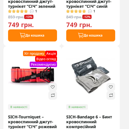
кровоспинний джгут-
кровоспинний джгут-
турнікет “СІЧ” зелений
турнікет “СІЧ” синій
1
1
859 грн.
849 грн.
-13%
-12%
749 грн.
749 грн.
До кошика
До кошика
Хіт продажу
Акцiя
Відео огляд
Рекомендуємо
В наявності
В наявності
SICH-Tourniquet –
SICH-Bandage 6 – Бинт
кровоспинний джгут-
кровоспинний
турнікет “СІЧ” рожевий
компресійний