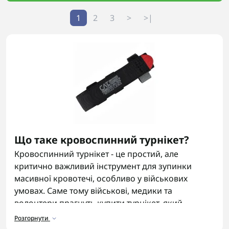
1
2
3
>
>|
Що таке кровоспинний турнікет?
Кровоспинний турнікет - це простий, але
критично важливий інструмент для зупинки
масивної кровотечі, особливо у військових
умовах. Саме тому військові, медики та
волонтери прагнуть купити турнікет, який
працює безвідмовно під стресом. Якісний джгут
Розгорнути
турнікет має витримувати навантаження, не