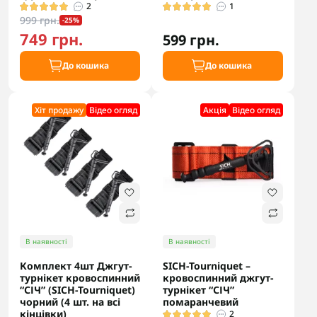
2
1
999 грн.
-25%
749 грн.
599 грн.
До кошика
До кошика
Хіт продажу
Відео огляд
Акцiя
Відео огляд
В наявності
В наявності
Комплект 4шт Джгут-
SICH-Tourniquet –
турнікет кровоспинний
кровоспинний джгут-
“СІЧ” (SICH-Tourniquet)
турнікет “СІЧ”
чорний (4 шт. на всі
помаранчевий
кінцівки)
2