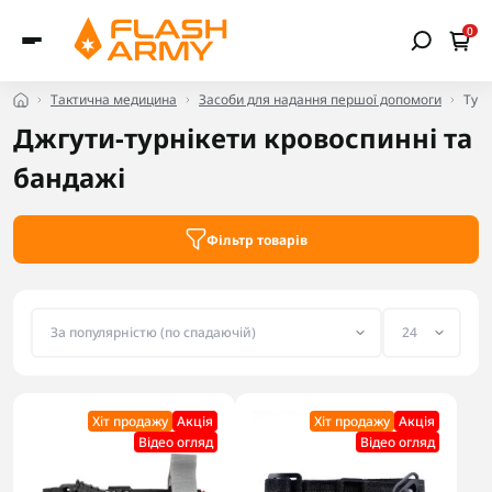
0
Тактична медицина
Засоби для надання першої допомоги
Турн
Джгути-турнікети кровоспинні та
бандажі
Фільтр товарів
Хіт продажу
Акцiя
Хіт продажу
Акцiя
Відео огляд
Відео огляд