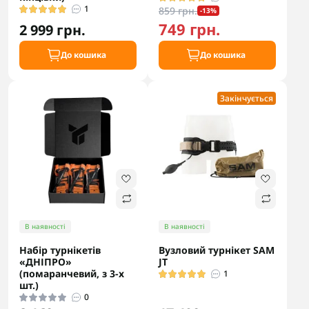
1
859 грн.
-13%
749 грн.
2 999 грн.
До кошика
До кошика
Закінчується
В наявності
В наявності
Набір турнікетів
Вузловий турнікет SAM
«ДНІПРО»
JT
(помаранчевий, з 3-х
1
шт.)
0