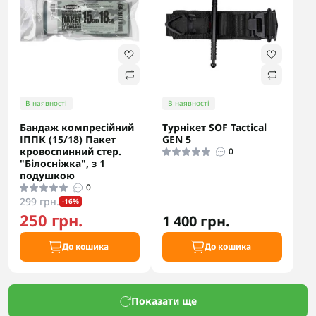
В наявності
В наявності
Бандаж компресійний
Турнікет SOF Tactical
ІППК (15/18) Пакет
GEN 5
кровоспинний стер.
0
"Білосніжка", з 1
подушкою
0
299 грн.
-16%
250 грн.
1 400 грн.
До кошика
До кошика
Показати ще