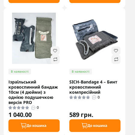
В наявності
В наявності
Ізраїльський
SICH-Bandage 4 – Бинт
кровоспинний бандаж
кровоспинний
10см (4 дюйми) з
компресійний
однією подушечкою
0
версія PRO
0
1 040.00
589 грн.
До кошика
До кошика