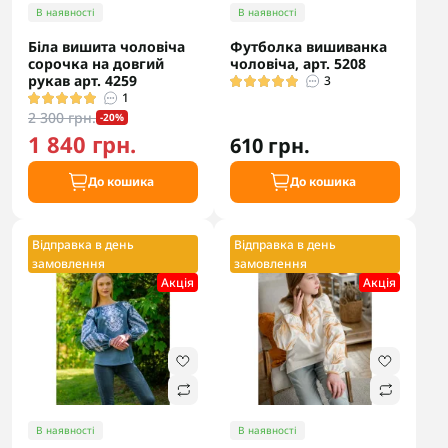
В наявності
В наявності
Біла вишита чоловіча
Футболка вишиванка
сорочка на довгий
чоловіча, арт. 5208
рукав арт. 4259
3
1
2 300 грн.
-20%
1 840 грн.
610 грн.
До кошика
До кошика
Відправка в день
Відправка в день
замовлення
замовлення
Акцiя
Акцiя
В наявності
В наявності