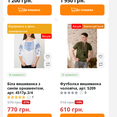
1 200 грн.
1 950 грн.
До кошика
До кошика
Відправка в день
Акцiя
Закінчується
замовлення
Акцiя
В наявності
В наявності
Біла вишиванка з
Футболка вишиванка
синім орнаментом,
чоловіча, арт. 5209
арт. 4517р.3/4
0
1
970 грн.
710 грн.
-21%
-14%
770 грн.
610 грн.