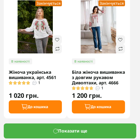
Закінчується
Закінчується
В наявності
В наявності
Жіноча українська
Біла жіноча вишиванка
вишиванка, арт. 4561
з довгим рукавом
Дивоптахи, арт. 4666
1
1
1 020 грн.
1 200 грн.
До кошика
До кошика
Показати ще