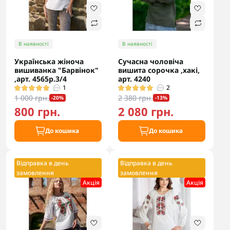
В наявності
В наявності
Українська жіноча
Сучасна чоловіча
вишиванка "Барвінок"
вишита сорочка ,хакі,
,арт. 4565р.3/4
арт. 4240
1
2
1 000 грн.
2 380 грн.
-20%
-13%
800 грн.
2 080 грн.
До кошика
До кошика
Відправка в день
Відправка в день
замовлення
замовлення
Акцiя
Акцiя