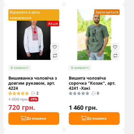
Відправка в день
Закінчується
замовлення
Акцiя
В наявності
В наявності
Вишиванка чоловіча з
Вишита чоловіча
довгим рукавом, арт.
сорочка "Козак", арт.
4224
4241 -Хакі
2
0
1 000 грн.
-28%
720 грн.
1 460 грн.
До кошика
До кошика