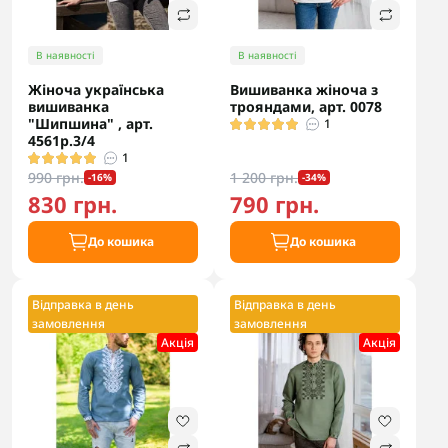
В наявності
В наявності
Жіноча українська
Вишиванка жіноча з
вишиванка
трояндами, арт. 0078
"Шипшина" , арт.
1
4561р.3/4
1
990 грн.
1 200 грн.
-16%
-34%
830 грн.
790 грн.
До кошика
До кошика
Відправка в день
Відправка в день
замовлення
замовлення
Акцiя
Акцiя