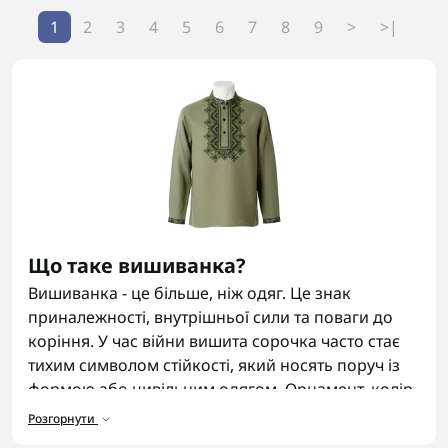
1
2
3
4
5
6
7
8
9
>
>|
Що таке вишиванка?
Вишиванка - це більше, ніж одяг. Це знак
приналежності, внутрішньої сили та поваги до
коріння. У час війни вишита сорочка часто стає
тихим символом стійкості, який носять поруч із
формою або цивільним одягом. Орнамент, колір
і вишивка несуть сенс, а не просто декор, тому
Розгорнути
такі речі залишаються актуальними і в побуті, і в