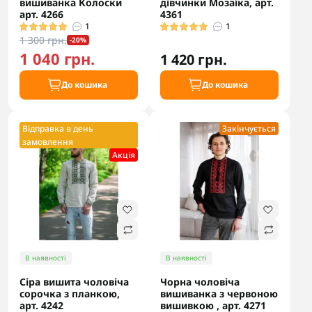
вишиванка Колоски
дівчинки Мозаїка, арт.
арт. 4266
4361
1
1
1 300 грн.
-20%
1 040 грн.
1 420 грн.
До кошика
До кошика
Відправка в день
Закінчується
замовлення
Акцiя
В наявності
В наявності
Сіра вишита чоловіча
Чорна чоловіча
сорочка з планкою,
вишиванка з червоною
арт. 4242
вишивкою , арт. 4271