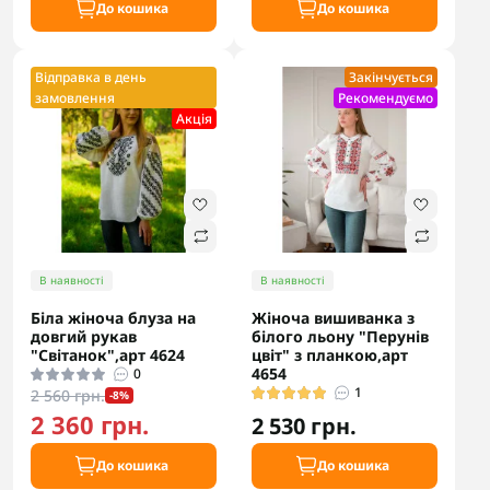
До кошика
До кошика
Відправка в день
Закінчується
замовлення
Рекомендуємо
Акцiя
В наявності
В наявності
Біла жіноча блуза на
Жіноча вишиванка з
довгий рукав
білого льону "Перунів
"Світанок",арт 4624
цвіт" з планкою,арт
4654
0
1
2 560 грн.
-8%
2 360 грн.
2 530 грн.
До кошика
До кошика