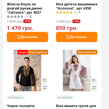
Жіноча блуза на
Біла дитяча вишиванка
довгий рукав,джинс
"Колоски", арт 4358
"Світанок",арт 4627
1
0
1 650 грн.
1 000 грн.
-11%
-15%
1 470 грн.
850 грн.
До кошика
До кошика
Акцiя
Закінчується
Закінчується
В наявності
В наявності
Чорна чоловіча
Біла вишита сукня для