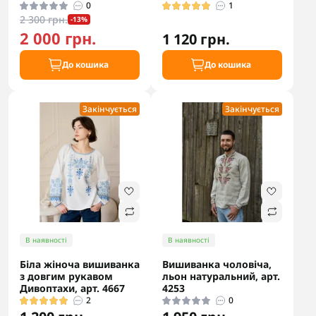
0
1
2 300 грн.
-13%
2 000 грн.
1 120 грн.
До кошика
До кошика
Закінчується
Закінчується
В наявності
В наявності
Біла жіноча вишиванка
Вишиванка чоловіча,
з довгим рукавом
льон натуральний, арт.
Дивоптахи, арт. 4667
4253
2
0