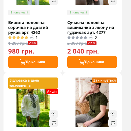
В наявності
В наявності
Вишита чоловіча
Сучасна чоловіча
сорочка на довгий
вишиванка з льону на
рукав арт. 4262
ґудзиках арт. 4277
1
0
1 200 грн.
2 300 грн.
-18%
-11%
980 грн.
2 040 грн.
До кошика
До кошика
Відправка в день
Закінчується
замовлення
Акцiя