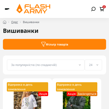
0
Одяг
Вишиванки
Вишиванки
Фільтр товарів
Відправка в день
Відправка в день
замовлення
замовлення
Акцiя
Акцiя
Закінчується