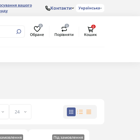
осування вашого
Контакти
Українська
енду
0
0
0
Обране
Порівняти
Кошик
 замовлення
Під замовлення