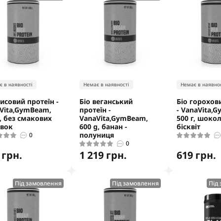
є в наявності
Немає в наявності
Немає в наявнос
рисовий протеїн -
Біо веганський
Біо горохов
Vita,GymBeam,
протеїн -
- VanaVita,
г, без смакових
VanaVita,GymBeam,
500 г, шоко
вок
600 g, банан -
бісквіт
полуниця
0
0
 грн.
1 219 грн.
619 грн.
Під замовлення
Під замовлення
Під