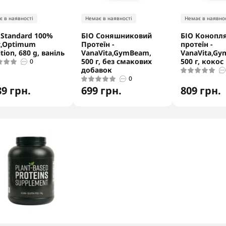
є в наявності
Немає в наявності
Немає в наявнос
 Standard 100%
БІО Соняшниковий
БІО Конопл
t,Optimum
Протеїн -
протеїн -
tion, 680 g, ваніль
VanaVita,GymBeam,
VanaVita,Gy
500 г, без смакових
500 г, кокос
0
добавок
0
89 грн.
699 грн.
809 грн.