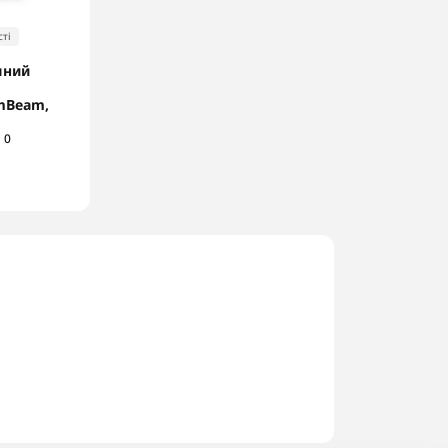
ті
яний
mBeam,
0