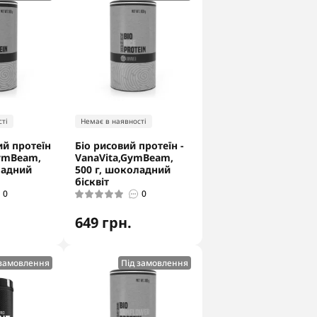
ті
Немає в наявності
ий протеїн
Біо рисовий протеїн -
GymBeam,
VanaVita,GymBeam,
ладний
500 г, шоколадний
бісквіт
0
0
649 грн.
 замовлення
Під замовлення