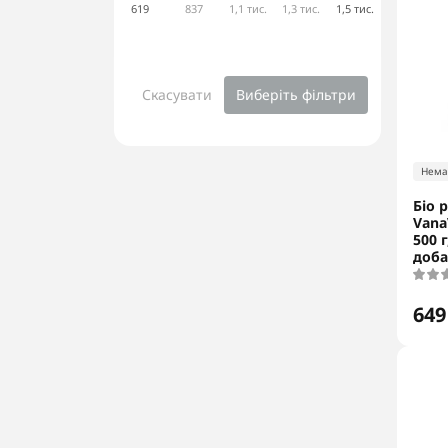
619
837
1,1 тис.
1,3 тис.
1,5 тис.
Скасувати
Виберіть фільтри
Нема
Біо 
Vana
500 
доба
649