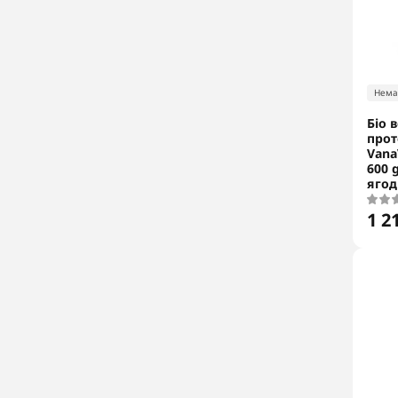
Нема
Біо 
прот
Vana
600 
ягод
1 2