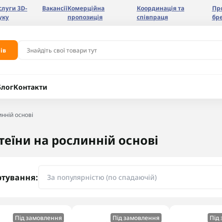
слуги 3D-
Вакансії
Комерційна
Координація та
Пр
уку
пропозиція
співпраця
бр
ів
Блог
Контакти
нній основі
теїни на рослинній основі
ртування:
Під замовлення
Під замовлення
Під