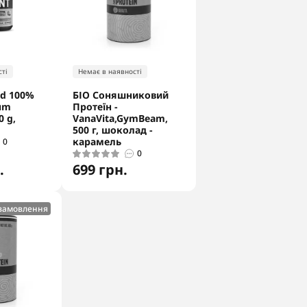
ті
Немає в наявності
rd 100%
БІО Соняшниковий
um
Протеїн -
0 g,
VanaVita,GymBeam,
500 г, шоколад -
карамель
0
0
.
699 грн.
 замовлення