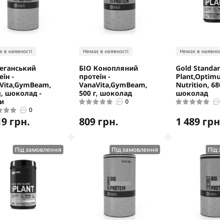
є в наявності
Немає в наявності
Немає в наявнос
веганський
БІО Конопляний
Gold Standa
еїн -
протеїн -
Plant,Optim
Vita,GymBeam,
VanaVita,GymBeam,
Nutrition, 68
g, шоколад -
500 г, шоколад
шоколад
и
0
0
19 грн.
809 грн.
1 489 грн
Під замовлення
Під замовлення
Під