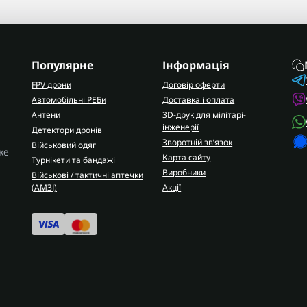
Популярне
Інформація
FPV дрони
Договір оферти
Автомобільні РЕБи
Доставка і оплата
Антени
3D-друк для мілітарі-
інженерії
Детектори дронів
Зворотній зв’язок
Військовий одяг
ке
Карта сайту
Турнікети та бандажі
Виробники
Військові / тактичні аптечки
(AMЗІ)
Акції