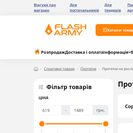
Відгуки про
Для
Для
По
магазин
постачальників
тендерів
др
Каталог товар
Розпродаж
Доставка і оплата
Інформація
Спортивні товари
Протеїни
Протеїни на росли
Про
Фільтр товарів
ЦІНА
Со
-
грн.