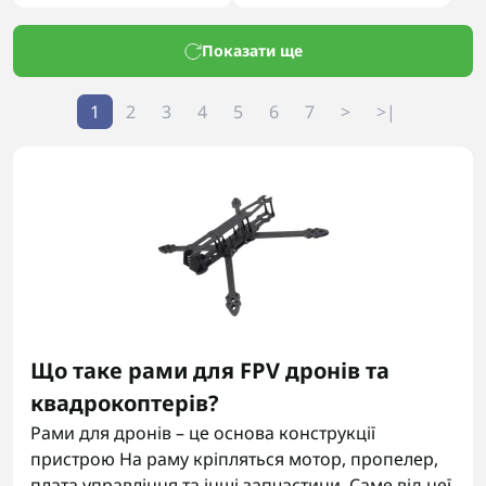
Показати ще
1
2
3
4
5
6
7
>
>|
Що таке рами для FPV дронів та
квадрокоптерів?
Рами для дронів – це основа конструкції
пристрою На раму кріпляться мотор, пропелер,
плата управління та інші запчастини. Саме від неї