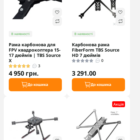
В наявності
В наявності
Рама карбонова для
Карбонова рама
FPV квадрокоптера 15-
FiberForm TBS Source
17 дюймів | TBS Source
HD 7 дюймів
X
0
3
4 950 грн.
3 291.00
До кошика
До кошика
Акцiя