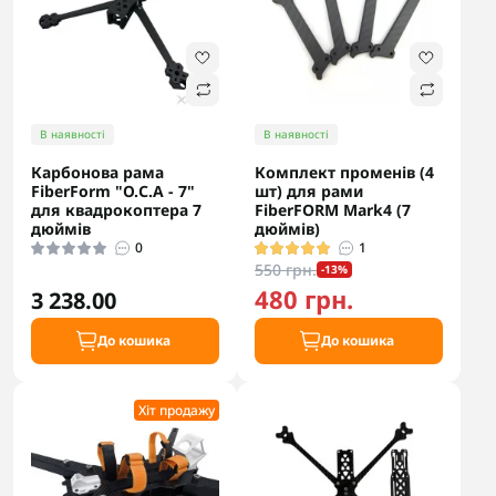
В наявності
В наявності
Карбонова рама
Комплект променів (4
FiberForm "О.С.А - 7"
шт) для рами
для квадрокоптера 7
FiberFORM Mark4 (7
дюймів
дюймів)
0
1
550 грн.
-13%
480 грн.
3 238.00
До кошика
До кошика
Хіт продажу