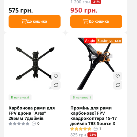
1 200 грн.
-21%
950 грн.
575 грн.
До кошика
До кошика
Акцiя
Закінчується
В наявності
В наявності
Карбонова рами для
Промінь для рами
FPV дрона "Ares"
карбонової FPV
295мм 7дюймів
квадрокоптера 15-17
дюймів TBS Source X
0
1
825 грн.
-24%