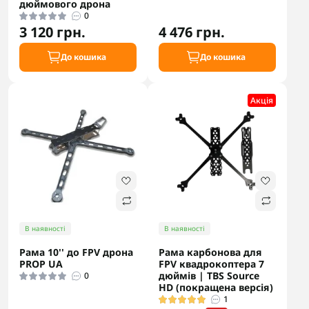
дюймового дрона
0
3 120 грн.
4 476 грн.
До кошика
До кошика
Акцiя
В наявності
В наявності
Рама 10'' до FPV дрона
Рама карбонова для
PROP UA
FPV квадрокоптера 7
дюймів | TBS Source
0
HD (покращена версія)
1