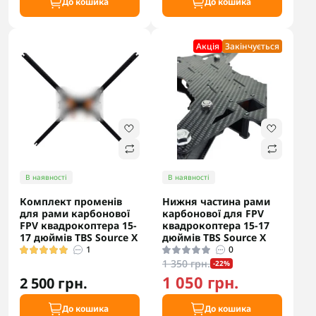
До кошика
До кошика
Акцiя
Закінчується
В наявності
В наявності
Комплект променів
Нижня частина рами
для рами карбонової
карбонової для FPV
FPV квадрокоптера 15-
квадрокоптера 15-17
17 дюймів TBS Source X
дюймів TBS Source X
1
0
1 350 грн.
-22%
1 050 грн.
2 500 грн.
До кошика
До кошика