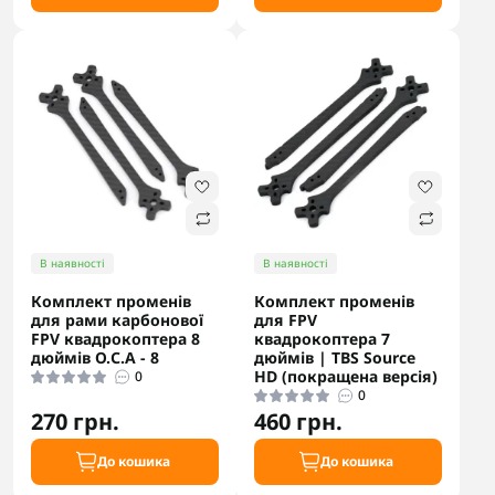
В наявності
В наявності
Комплект променів
Комплект променів
для рами карбонової
для FPV
FPV квадрокоптера 8
квадрокоптера 7
дюймів О.С.А - 8
дюймів | TBS Source
HD (покращена версія)
0
0
270 грн.
460 грн.
До кошика
До кошика