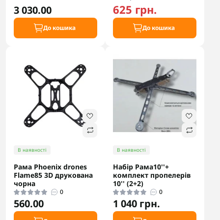
625 грн.
3 030.00
До кошика
До кошика
В наявності
В наявності
Рама Phoenix drones
Набір Рама10''+
Flame85 3D друкована
комплект пропелерів
чорна
10'' (2+2)
0
0
560.00
1 040 грн.