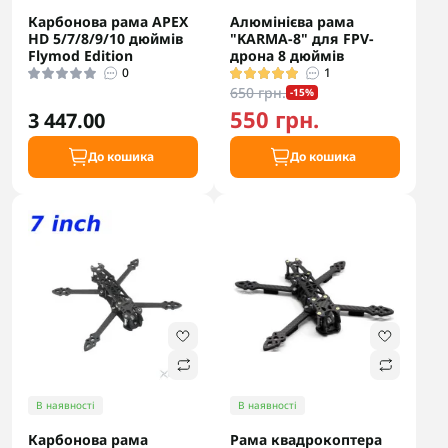
Карбонова рама APEX
Алюмінієва рама
HD 5/7/8/9/10 дюймів
"KARMA-8" для FPV-
Flymod Edition
дрона 8 дюймів
0
1
650 грн.
-15%
550 грн.
3 447.00
До кошика
До кошика
В наявності
В наявності
Карбонова рама
Рама квадрокоптера