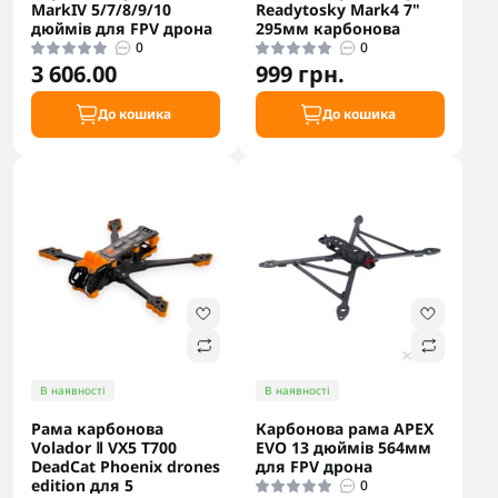
MarkIV 5/7/8/9/10
Readytosky Mark4 7"
дюймів для FPV дрона
295мм карбонова
0
0
3 606.00
999 грн.
До кошика
До кошика
В наявності
В наявності
Рама карбонова
Карбонова рама APEX
Volador Ⅱ VX5 T700
EVO 13 дюймів 564мм
DeadСat Phoenix drones
для FPV дрона
edition для 5
0