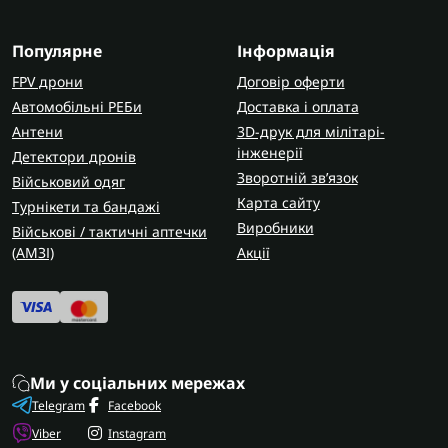
Вибираючи туристичний набір посуди,
враховуйте:
Популярне
Інформація
кількість людей;
FPV дрони
Договір оферти
обсяг каструль;
Автомобільні РЕБи
Доставка і оплата
матеріал;
Антени
3D-друк для мілітарі-
інженерії
Для тривалих походів краще брати титанові чи
Детектори дронів
Зворотній зв’язок
алюмінієві набори - вони легші. Для стаціонарних
Військовий одяг
Карта сайту
таборів - нержавіюча сталь, яка витримує часте
Турнікети та бандажі
нагрівання.
Виробники
Військові / тактичні аптечки
(AMЗІ)
Акції
Де придбати набір туристичного
посуду?
У Flash Army можна купити набір туристичного
посуду кемпінг для будь-яких умов - від коротких
вилазок до польового життя. В наявності лише
Ми у соціальних мережах
перевірені комплекти з антипригарним
Telegram
Facebook
покриттям, чохлом для транспортування та
Viber
Instagram