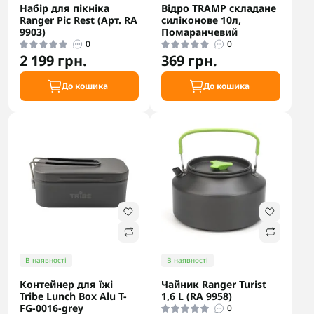
Набір для пікніка
Відро TRAMP складане
Ranger Pic Rest (Арт. RA
силіконове 10л,
9903)
Помаранчевий
0
0
2 199 грн.
369 грн.
До кошика
До кошика
В наявності
В наявності
Контейнер для їжі
Чайник Ranger Turist
Tribe Lunch Box Alu T-
1,6 L (RA 9958)
FG-0016-grey
0