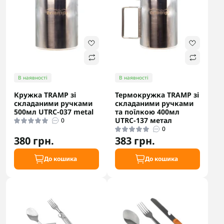
В наявності
В наявності
Кружка TRAMP зі
Термокружка TRAMP зі
складаними ручками
складаними ручками
500мл UTRC-037 metal
та поїлкою 400мл
UTRC-137 метал
0
0
380 грн.
383 грн.
До кошика
До кошика