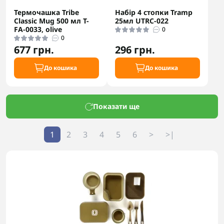
Термочашка Tribe
Набір 4 стопки Tramp
Classic Mug 500 мл T-
25мл UTRC-022
FA-0033, olive
0
0
677 грн.
296 грн.
До кошика
До кошика
Показати ще
1
2
3
4
5
6
>
>|