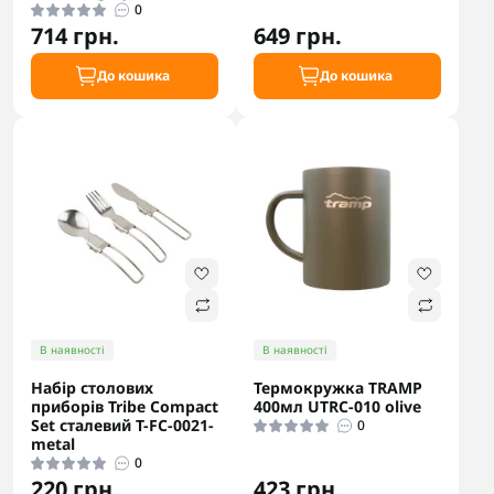
0
714 грн.
649 грн.
До кошика
До кошика
В наявності
В наявності
Набір столових
Термокружка TRAMP
приборів Tribe Compact
400мл UTRC-010 olive
Set сталевий T-FC-0021-
0
metal
0
220 грн.
423 грн.