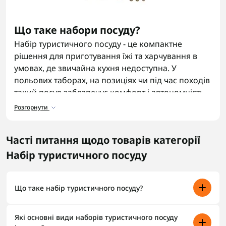
Що таке набори посуду?
Набір туристичного посуду - це компактне
рішення для приготування їжі та харчування в
умовах, де звичайна кухня недоступна. У
польових таборах, на позиціях чи під час походів
такий посуд забезпечує комфорт і автономність.
У каталозі Flash Army представлені туристичний
Розгорнути
посуд набір на кемпінг, створені для витримки
навантажень у складних умовах - від гірських
Часті питання щодо товарів категорії
маршрутів до військових польових баз.
Набір туристичного посуду
Яка роль туристичного посуду в
походах, кемпінгу та на фронті?
Що таке набір туристичного посуду?
Без туристичного набору посуди не обійтися ні в
кемпінгу, ні на фронті. Він дозволяє швидко
Набір туристичного посуду — це компактний комплект
приготувати їжу, закип’ятити воду чи розігріти
Які основні види наборів туристичного посуду
посуду для приготування й споживання їжі в польових