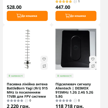
1
528.00
447.00
До кошика
До кошика
В наявності
В наявності
Пасивна лінійна антена
Підсилювач сигналу
BattleBorn Yagi (Ягі) 915
Alientech | DEIMOX
MHz із посиленням
915MHz 1.2G 2.4G 5.2G
17dBi для FPV системи
5.8G
0
0
2 220 грн.
118 718 грн.