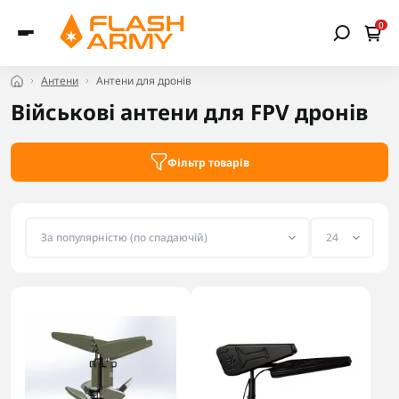
0
Антени
Антени для дронів
Військові антени для FPV дронів
Фільтр товарів