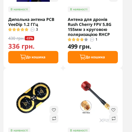
В наявності
В наявності
Дипольна антена PCB
Антена для дронів
VeeDip 1.2 ГГц
Rush Cherry FPV 5.8G
155мм з круговою
3
поляризацією RHCP
430 грн.
-22%
1
336 грн.
499 грн.
До кошика
До кошика
В наявності
В наявності