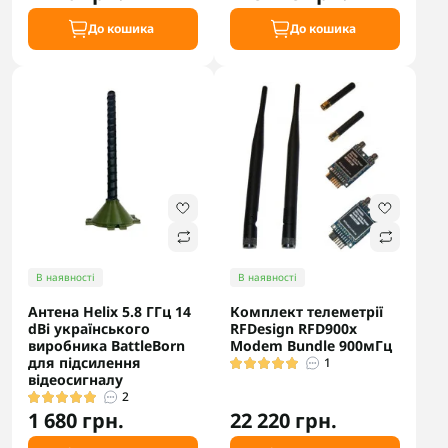
До кошика
До кошика
В наявності
В наявності
Антена Helix 5.8 ГГц 14
Комплект телеметрії
dBi українського
RFDesign RFD900x
виробника BattleBorn
Modem Bundle 900мГц
для підсилення
1
відеосигналу
2
1 680 грн.
22 220 грн.