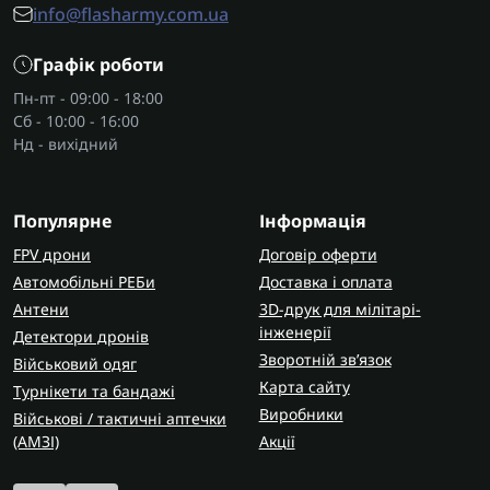
info@flasharmy.com.ua
Кругло-поляризовані або хеликс-антени добре
Графік роботи
підходять для складних умов, а патч або лінійні
— для компактних моделей. Виносні антени для
Пн-пт - 09:00 - 18:00
дронів допомагають оптимізувати сигнал і
Сб - 10:00 - 16:00
Нд - вихідний
збільшити дальність керування.
Де придбати антени для FPV?
Популярне
Інформація
На
Flash Army
ви можете купити антени для FPV
дронів напряму від виробника. Гарантія якості,
FPV дрони
Договір оферти
швидка доставка та підтримка фахівців
Автомобільні РЕБи
Доставка і оплата
допоможуть обрати оптимальний варіант.
Антени
3D-друк для мілітарі-
Надійні антени — це стабільний сигнал, точне
інженерії
Детектори дронів
керування і впевненість у польоті.
Зворотній зв’язок
Військовий одяг
Карта сайту
Турнікети та бандажі
Бренд:
Антени для дронів AKK
Антени для дронів
Виробники
Військові / тактичні аптечки
AUTEL
Антени для дронів BattleBorn
Антени для
(AMЗІ)
Акції
дронів BetaFPV
Антени для дронів BlueBird
Антени для дронів DiFly
Антени для дронів DJI