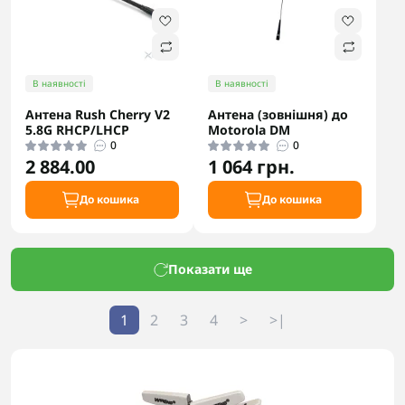
В наявності
В наявності
Антена Rush Cherry V2
Антена (зовнішня) до
5.8G RHCP/LHCP
Motorola DM
0
0
2 884.00
1 064 грн.
До кошика
До кошика
Показати ще
1
2
3
4
>
>|