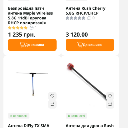
Безпровідна патч
Антена Rush Cherry
антена Maple Wireless
5.8G RHCP/LHCP
5.8G 11dBi кругова
0
RHCP поляризація
1
1 235 грн.
3 120.00
До кошика
До кошика
В наявності
В наявності
Антена DiFly TX SMA
Антена для дрона Rush