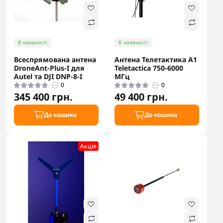
В наявності
В наявності
Всеспрямована антена
Антена Телетактика А1
DroneAnt-Plus-I для
Teletactica 750-6000
Autel та DJI DNP-8-I
МГц
0
0
345 400 грн.
49 400 грн.
До кошика
До кошика
Акцiя