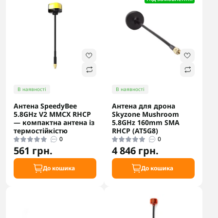
В наявності
В наявності
Антена SpeedyBee
Антена для дрона
5.8GHz V2 MMCX RHCP
Skyzone Mushroom
— компактна антена із
5.8GHz 160mm SMA
термостійкістю
RHCP (AT5G8)
0
0
561 грн.
4 846 грн.
До кошика
До кошика