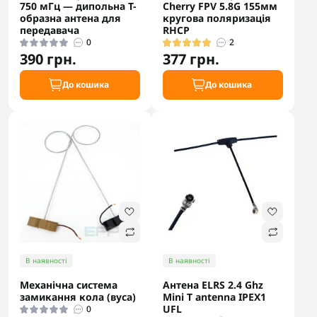
750 мГц — дипольна T-
Cherry FPV 5.8G 155мм
образна антена для
кругова поляризація
передавача
RHCP
0
2
390 грн.
377 грн.
До кошика
До кошика
В наявності
В наявності
Механічна система
Антена ELRS 2.4 Ghz
замикання кола (вуса)
Mini T antenna IPEX1
UFL
0