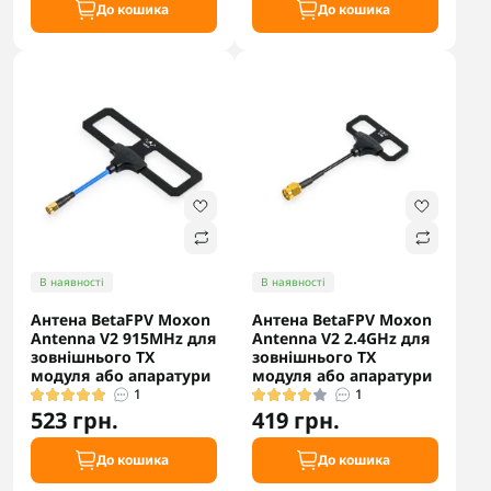
До кошика
До кошика
В наявності
В наявності
Антена BetaFPV Moxon
Антена BetaFPV Moxon
Antenna V2 915MHz для
Antenna V2 2.4GHz для
зовнішнього TX
зовнішнього TX
модуля або апаратури
модуля або апаратури
1
1
523 грн.
419 грн.
До кошика
До кошика