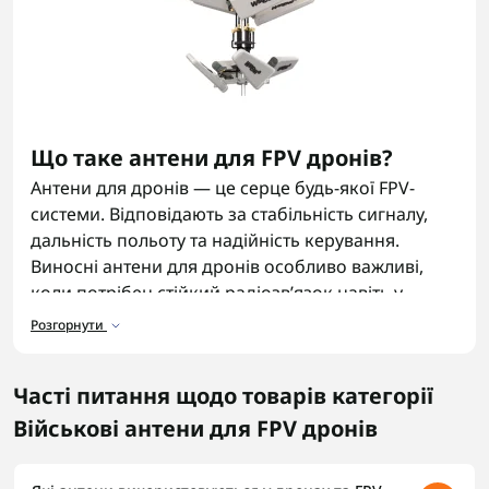
Що таке антени для FPV дронів?
Антени для дронів — це серце будь-якої FPV-
системи. Відповідають за стабільність сигналу,
дальність польоту та надійність керування.
Виносні антени для дронів особливо важливі,
коли потрібен стійкий радіозв’язок навіть у
складних умовах. Без виносних антен для
Розгорнути
стійкого радіозв’язку передавач і приймач
працюють не на повну потужність, і дрон може
Часті питання щодо товарів категорії
«зникнути» в ефірі. Тому антени для FPV — це
необхідність для кожного оператора.
Види
Військові антени для FPV дронів
антен для дронів
Основні типи: