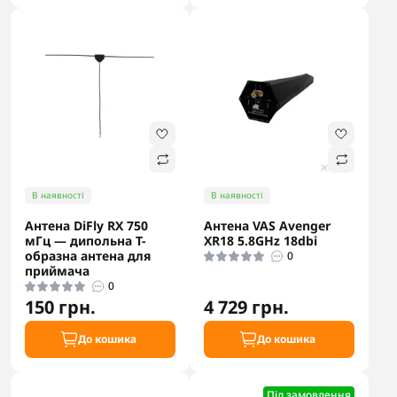
В наявності
В наявності
Антена DiFly RX 750
Антена VAS Avenger
мГц — дипольна T-
XR18 5.8GHz 18dbi
образна антена для
0
приймача
0
150 грн.
4 729 грн.
До кошика
До кошика
Під замовлення