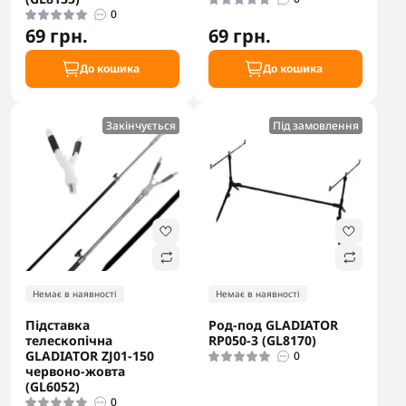
0
69 грн.
69 грн.
До кошика
До кошика
Закінчується
Під замовлення
Немає в наявності
Немає в наявності
Підставка
Род-под GLADIATOR
телескопічна
RP050-3 (GL8170)
GLADIATOR ZJ01-150
0
червоно-жовта
(GL6052)
0