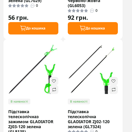
зелена (GL7029)
червоно-жовта
(GL6053)
0
0
56 грн.
92 грн.
До кошика
До кошика
В наявності
В наявності
Підставка
Підставка
телескопічназ
телескопічна
зажимом GLADIATOR
GLADIATOR ZJ02-120
ZJ03-120 зелена
зелена (GL7324)
(GL8135)
0