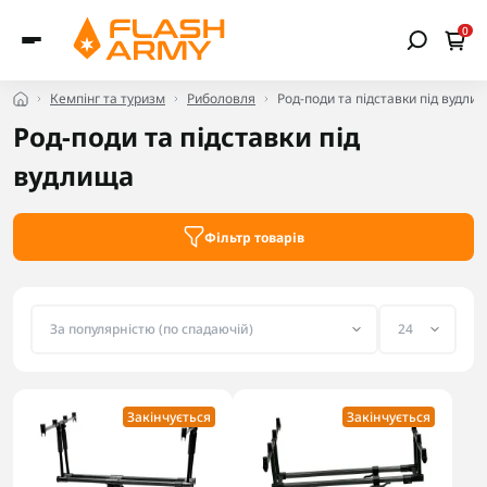
0
Кемпінг та туризм
Риболовля
Род-поди та підставки під вудли
Род-поди та підставки під
вудлища
Фільтр товарів
Закінчується
Закінчується