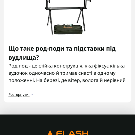
Що таке род-поди та підставки під
вудлища?
Род под - це стійка конструкція, яка фіксує кілька
вудочок одночасно й тримає снасті в одному
положенні. На березі, де вітер, волога й нерівний
ґрунт, імпровізована підставка не завжди
справляється. Тримач для вудилища бере
Розгорнути
навантаження на себе й дозволяє не
хвилюватися за оснащення.
У форматі виїзду, де порядок цінується не менше,
ніж у підрозділі, тримачі для вудилищ стають