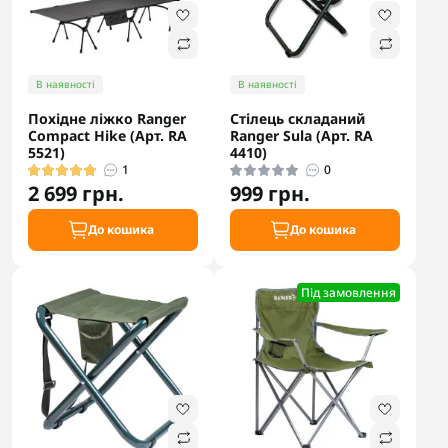
В наявності
В наявності
Похідне ліжко Ranger
Стілець складаний
Compact Hike (Арт. RA
Ranger Sula (Арт. RA
5521)
4410)
1
0
2 699 грн.
999 грн.
До кошика
До кошика
Під замовлення