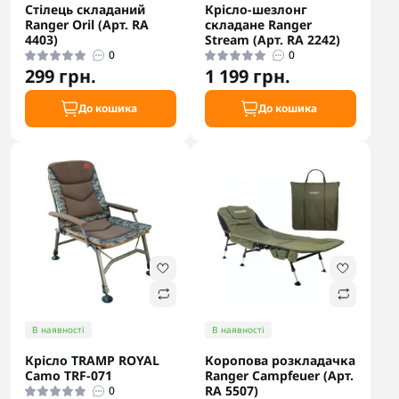
Стілець складаний
Крісло-шезлонг
Ranger Oril (Арт. RA
складане Ranger
4403)
Stream (Арт. RA 2242)
0
0
299 грн.
1 199 грн.
До кошика
До кошика
В наявності
В наявності
Крісло TRAMP ROYAL
Коропова розкладачка
Camo TRF-071
Ranger Campfeuer (Арт.
RA 5507)
0