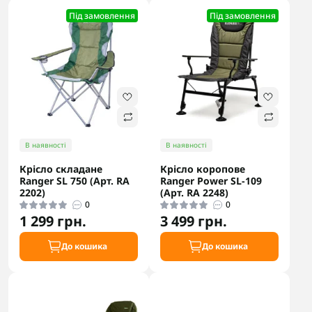
Під замовлення
Під замовлення
В наявності
В наявності
Крісло складане
Крiсло коропове
Ranger SL 750 (Арт. RA
Ranger Рower SL-109
2202)
(Арт. RA 2248)
0
0
1 299 грн.
3 499 грн.
До кошика
До кошика