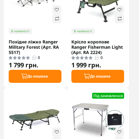
В наявності
В наявності
Похідне ліжко Ranger
Крісло коропове
Military Forest (Арт. RA
Ranger Fisherman Light
5517)
(Арт. RA 2224)
0
0
1 799 грн.
1 999 грн.
До кошика
До кошика
Під замовлення