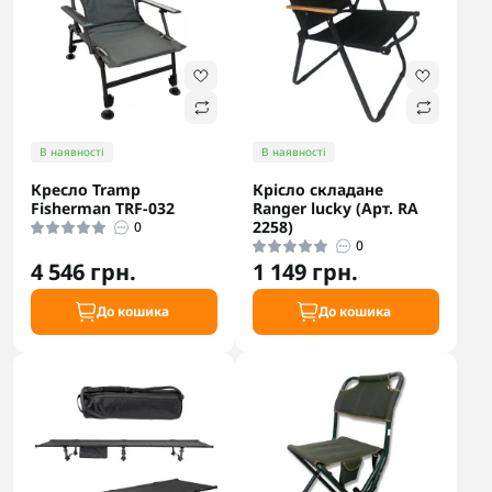
В наявності
В наявності
Кресло Tramp
Крісло складане
Fisherman TRF-032
Ranger lucky (Арт. RA
2258)
0
0
4 546 грн.
1 149 грн.
До кошика
До кошика