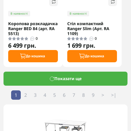
В наявності
В наявності
Коропова розкладачка
Стіл компактний
Ranger BED 84 (арт. RA
Ranger Slim (Арт. RA
5513)
1109)
0
0
6 499 грн.
1 699 грн.
До кошика
До кошика
Показати ще
1
2
3
4
5
6
7
8
9
>
>|