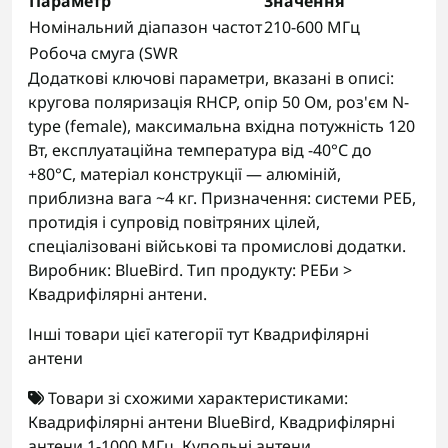
Параметр
Значення
Номінальний діапазон частот
210-600 МГц
Робоча смуга (SWR
Додаткові ключові параметри, вказані в описі:
кругова поляризація RHCP, опір 50 Ом, роз'єм N-
type (female), максимальна вхідна потужність 120
Вт, експлуатаційна температура від -40°С до
+80°С, матеріал конструкції — алюміній,
приблизна вага ~4 кг. Призначення: системи РЕБ,
протидія і супровід повітряних цілей,
спеціалізовані військові та промислові додатки.
Виробник: BlueBird. Тип продукту: РЕБи >
Квадрифілярні антени.
Інші товари цієї категорії тут
Квадрифілярні
антени
Товари зі схожими характеристиками:
Квадрифілярні антени BlueBird
,
Квадрифілярні
антени 1-1000 МГц
,
Купольні антени
,