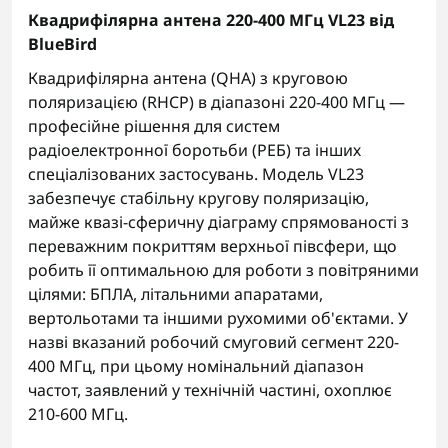
Квадрифілярна антена 220-400 МГц VL23 від
BlueBird
Квадрифілярна антена (QHA) з круговою
поляризацією (RHCP) в діапазоні 220-400 МГц —
професійне рішення для систем
радіоелектронної боротьби (РЕБ) та інших
спеціалізованих застосувань. Модель VL23
забезпечує стабільну кругову поляризацію,
майже квазі-сферичну діаграму спрямованості з
переважним покриттям верхньої півсфери, що
робить її оптимальною для роботи з повітряними
цілями: БПЛА, літальними апаратами,
вертольотами та іншими рухомими об'єктами. У
назві вказаний робочий смуговий сегмент 220-
400 МГц, при цьому номінальний діапазон
частот, заявлений у технічній частині, охоплює
210-600 МГц.