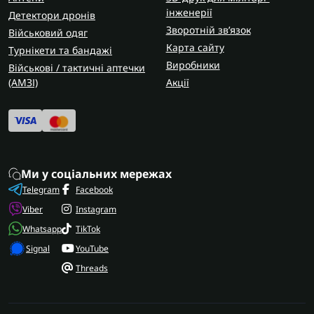
інженерії
Детектори дронів
Зворотній зв’язок
Військовий одяг
Карта сайту
Турнікети та бандажі
Виробники
Військові / тактичні аптечки
(AMЗІ)
Акції
Ми у соціальних мережах
Telegram
Facebook
Viber
Instagram
Whatsapp
TikTok
Signal
YouTube
Threads