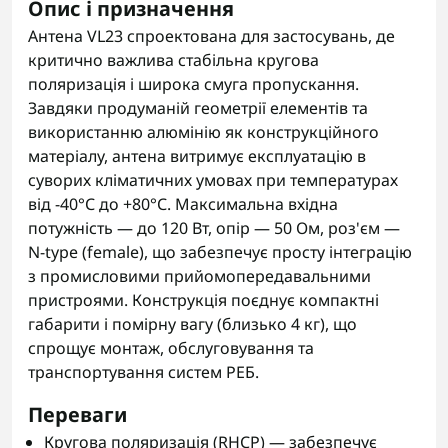
Опис і призначення
Антена VL23 спроектована для застосувань, де
критично важлива стабільна кругова
поляризація і широка смуга пропускання.
Завдяки продуманій геометрії елементів та
використанню алюмінію як конструкційного
матеріалу, антена витримує експлуатацію в
суворих кліматичних умовах при температурах
від -40°С до +80°С. Максимальна вхідна
потужність — до 120 Вт, опір — 50 Ом, роз'єм —
N-type (female), що забезпечує просту інтеграцію
з промисловими прийомопередавальними
пристроями. Конструкція поєднує компактні
габарити і помірну вагу (близько 4 кг), що
спрощує монтаж, обслуговування та
транспортування систем РЕБ.
Переваги
Кругова поляризація (RHCP) — забезпечує