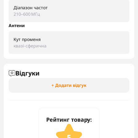
Діапазон частот
210–600 МГц
Антени
Кут променя
квазі-сферична
Відгуки
+ Додати відгук
Рейтинг товару:
5