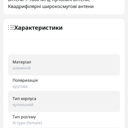
Квадрифілярні широкосмугові антени
Характеристики
Матеріал
алюміній
Поляризація
кругова
Тип корпуса
купольний
Тип роз'єму
N-type (female)