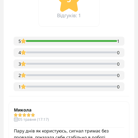
Відгуків: 1
5
1
4
0
3
0
2
0
1
0
Микола
05 травня (17:17)
Пару днів як користуюсь, сигнал тримає без
провалів, показала себе стабільно в роботі