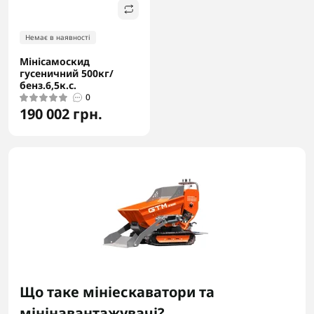
Немає в наявності
Мінісамоскид
гусеничний 500кг/
бенз.6,5к.с.
0
190 002 грн.
Що таке мініескаватори та
мінінавантажувачі?