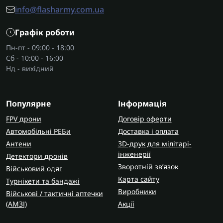
info@flasharmy.com.ua
працювати з фронтальним ковшом, причіпним
обладнанням або спеціалізованими модулями. У
Графік роботи
поєднанні з
траншеєкопачами
техніка дозволяє
швидко прокладати інженерні лінії.
Пн-пт - 09:00 - 18:00
Сб - 10:00 - 16:00
Основні переваги класу “міні”:
Нд - вихідний
компактність для роботи у складних умовах,
достатня потужність для щоденних задач,
Популярне
Інформація
швидка зміна навісного обладнання,
FPV дрони
Договір оферти
нижча витрата пального порівняно з великою
Автомобільні РЕБи
Доставка і оплата
технікою.
Антени
3D-друк для мілітарі-
Де застосовуються мініескаватори та
інженерії
Детектори дронів
Зворотній зв’язок
Військовий одяг
мінінавантажувачі?
Карта сайту
Турнікети та бандажі
Міні екскаватор використовують для копання
Виробники
Військові / тактичні аптечки
траншей, облаштування укриттів, монтажу
(AMЗІ)
Акції
інженерних елементів. Міні навантажувач
допомагає переміщувати ґрунт і матеріали там,