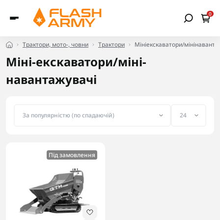
0
Трактори, мото-, човни
Трактори
Мініекскаватори/мінінаванта
Міні-екскаватори/міні-
навантажувачі
Під замовлення