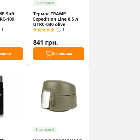
В наявності
P Soft
Термос TRAMP
TRC-109
Expedition Line 0,5 л
UTRC-030 olive
1
1
841 грн.
ошика
До кошика
В наявності