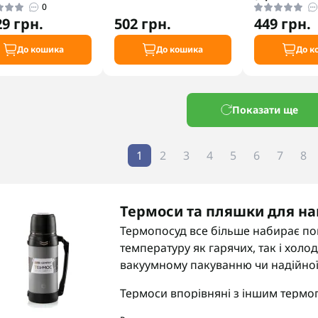
0
29 грн.
502 грн.
449 грн.
До кошика
До кошика
До к
Показати ще
1
2
3
4
5
6
7
8
Термоси та пляшки для на
Термопосуд все більше набирає поп
температуру як гарячих, так і холо
вакуумному пакуванню чи надійної 
Термоси впорівняні з іншим терм
початкову температуру та мають на