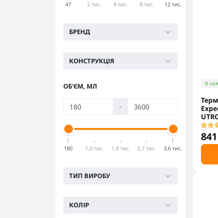
47
2 тис.
4 тис.
8 тис.
12 тис.
БРЕНД
КОНСТРУКЦІЯ
В ная
ОБ'ЄМ, МЛ
Терм
-
Exped
UTRC
841
180
1,0 тис.
1,9 тис.
2,7 тис.
3,6 тис.
ТИП ВИРОБУ
КОЛІР