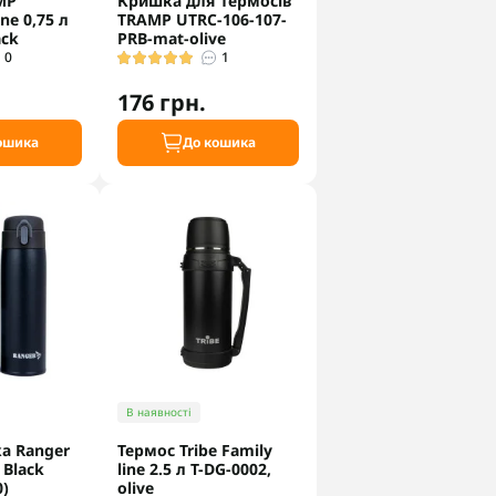
MP
Кришка для термосів
ne 0,75 л
TRAMP UTRC-106-107-
ack
PRB-mat-olive
0
1
176 грн.
ошика
До кошика
В наявності
а Ranger
Термос Tribe Family
 Black
line 2.5 л T-DG-0002,
0)
olive