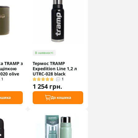
В наявності
а TRAMP з
Термос TRAMP
ащіпкою
Expedition Line 1,2 л
020 olive
UTRC-028 black
1
1
1 254 грн.
ошика
До кошика