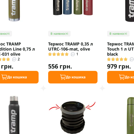
вності
В наявності
В наявності
ос TRAMP
Термос TRAMP 0,35 л
Термос TRAM
ition Line 0,75 л
UTRC-106-mat, olive
Touch 1 л U
-031 olive
black
1
2
 грн.
556 грн.
979 грн.
До кошика
До кошика
До к