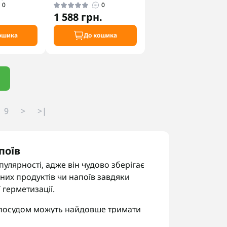
0
0
1 588 грн.
ошика
До кошика
9
>
>|
поїв
улярності, адже він чудово зберігає
дних продуктів чи напоїв завдяки
герметизації.
опосудом можуть найдовше тримати
йбільший об'єм. А термокружки і