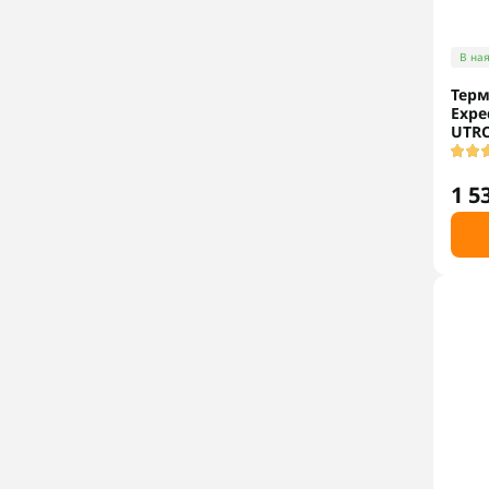
В ная
Терм
Exped
UTRC
1 5