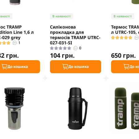
вності
В наявності
В наявності
ос TRAMP
Силіконова
Термос TRAM
ition Line 1,6 л
прокладка для
л UTRC-105, 
-029 grey
термосів TRAMP UTRC-
027-031-SI
1
0
32 грн.
104 грн.
650 грн.
До кошика
До кошика
До к