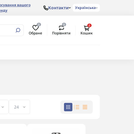
осування вашого
Контакти
Українська
енду
0
0
0
Обране
Порівняти
Кошик