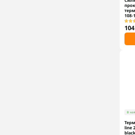
Силі
прок
терм
108-
104
В ная
Терм
line 
blac