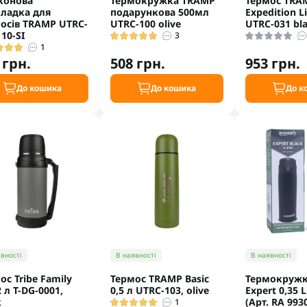
конова
Термокружка TRAMP
Термос TRA
ладка для
подарункова 500мл
Expedition Li
осів TRAMP UTRC-
UTRC-100 olive
UTRC-031 bl
110-SI
3
1
 грн.
508 грн.
953 грн.
До кошика
До кошика
До к
вності
В наявності
В наявності
ос Tribe Family
Термос TRAMP Basic
Термокружк
2 л T-DG-0001,
0,5 л UTRC-103, olive
Expert 0,35 L
k
(Арт. RA 993
1