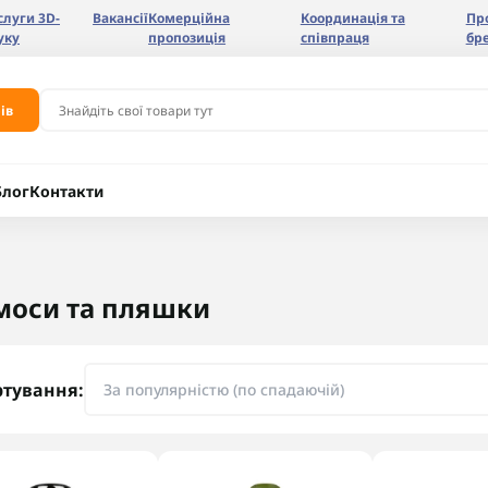
слуги 3D-
Вакансії
Комерційна
Координація та
Пр
уку
пропозиція
співпраця
бр
ів
Блог
Контакти
моси та пляшки
ртування: