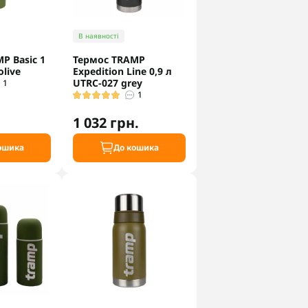
В наявності
P Basic 1
Термос TRAMP
olive
Expedition Line 0,9 л
UTRC-027 grey
1
1
1 032 грн.
ошика
До кошика