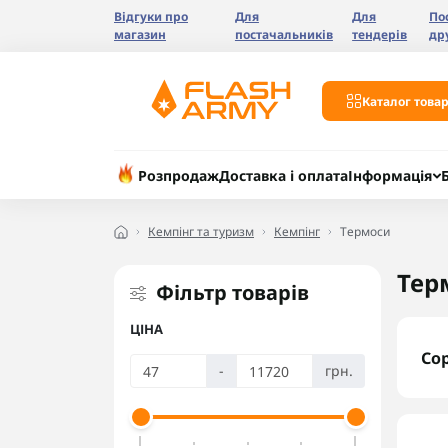
Відгуки про
Для
Для
По
магазин
постачальників
тендерів
др
Каталог товар
Розпродаж
Доставка і оплата
Інформація
Кемпінг та туризм
Кемпінг
Термоси
Тер
Фільтр товарів
ЦІНА
Со
-
грн.