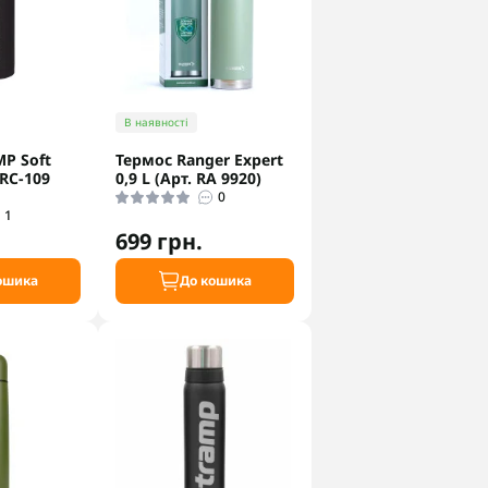
В наявності
P Soft
Термос Ranger Expert
TRC-109
0,9 L (Арт. RA 9920)
0
1
699 грн.
ошика
До кошика