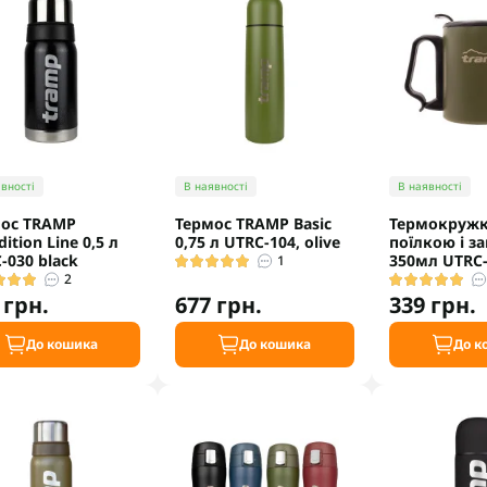
вності
В наявності
В наявності
ос TRAMP
Термос TRAMP Basic
Термокружк
ition Line 0,5 л
0,75 л UTRC-104, olive
поїлкою і з
-030 black
350мл UTRC-
1
2
 грн.
677 грн.
339 грн.
До кошика
До кошика
До к