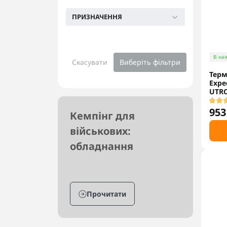
ПРИЗНАЧЕННЯ
В ная
Скасувати
Виберіть фільтри
Терм
Exped
UTRC
953
Кемпінг для
військових:
обладнання
Прочитати