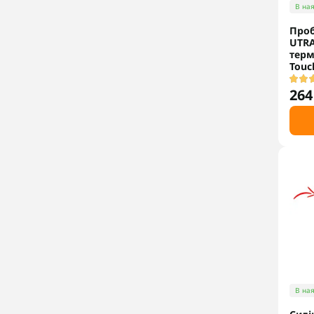
В ная
Проб
UTRA
термо
Touc
264
В ная