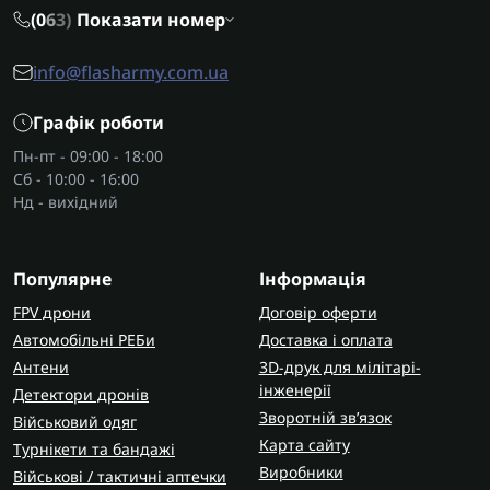
варіанти для дому або лікарні, а також
(0
6
3)
Показати номер
комбіновані моделі. Такі вироби добре
доповнюють
крісла колісні
, коли важливо
info@flasharmy.com.ua
мінімізувати зайві переміщення, проте можливо
зробити рух безпечнішим. Кожен тип виробу
Графік роботи
створений під конкретні умови та рівень
Пн-пт - 09:00 - 18:00
мобільності людини.
Сб - 10:00 - 16:00
Нд - вихідний
Як конструкція стільців для ванної та
туалету полегшує гігієнічні
Популярне
Інформація
процедури?
FPV дрони
Конструкція стільців для ванної, душу та туалету
Договір оферти
передбачають продумане сидіння, не слизьку
Автомобільні РЕБи
Доставка і оплата
поверхню, стійкі ніжки та поручні, що значно
Антени
3D-друк для мілітарі-
інженерії
спрощують процес купання чи відвідування
Детектори дронів
туалету. Людині легше сісти, встати та зберегти
Зворотній зв’язок
Військовий одяг
рівновагу без сторонньої допомоги. У поєднанні
Карта сайту
Турнікети та бандажі
з
медичними ліжками
з функцією коригування
Виробники
Військові / тактичні аптечки