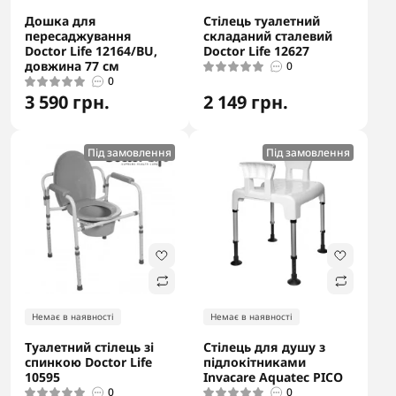
Дошка для
Стілець туалетний
пересаджування
складаний сталевий
Doctor Life 12164/BU,
Doctor Life 12627
довжина 77 см
0
0
3 590 грн.
2 149 грн.
Під замовлення
Під замовлення
Немає в наявності
Немає в наявності
Туалетний стілець зі
Стілець для душу з
спинкою Doctor Life
підлокітниками
10595
Invacare Aquatec PICO
0
0