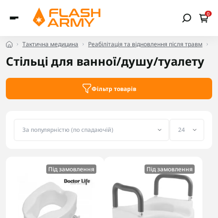
0
Тактична медицина
Реабілітація та відновлення після травм
Ст
Стільці для ванної/душу/туалету
Фільтр товарів
Під замовлення
Під замовлення