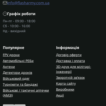
info@flasharmy.com.ua
Такі комплекти зручні, коли потрібно швидко
організувати робоче місце з повним набором
Графік роботи
інструментів.
Пн-пт - 09:00 - 18:00
Сб - 10:00 - 16:00
Що входить у набір
Нд - вихідний
Склад залежить від задач, але зазвичай набір
пневмоінструменту включає кілька типів
інструментів. Для подачі повітря, очищення або
Популярне
Інформація
допоміжних робіт використовують
FPV дрони
Договір оферти
пневмопістолети
, які є базовим елементом у
Автомобільні РЕБи
Доставка і оплата
більшості комплектів.
Антени
3D-друк для мілітарі-
Для роботи з різьбовими з’єднаннями в наборах
інженерії
Детектори дронів
часто передбачені
пневмогайковерти
, що
Зворотній зв’язок
Військовий одяг
дозволяють швидко закручувати та відкручувати
Карта сайту
Турнікети та бандажі
кріплення.
Виробники
Військові / тактичні аптечки
(AMЗІ)
Акції
У монтажних задачах або роботі з конструкціями
доцільно використовувати
пневмошурупокрути
,