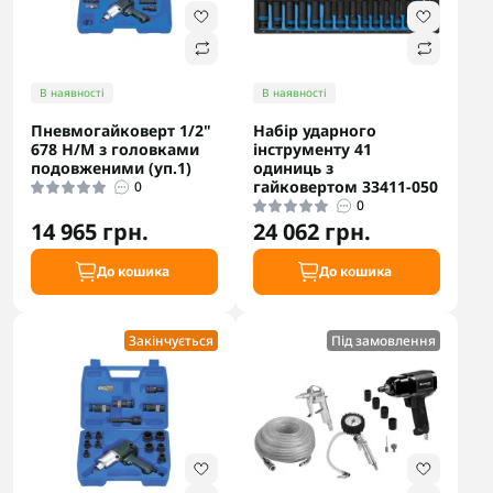
В наявності
В наявності
Пневмогайковерт 1/2"
Набір ударного
678 Н/М з головками
інструменту 41
подовженими (уп.1)
одиниць з
гайковертом 33411-050
0
0
14 965 грн.
24 062 грн.
До кошика
До кошика
Закінчується
Під замовлення