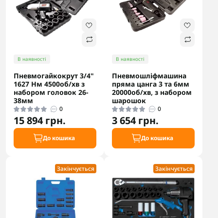
В наявності
В наявності
Пневмогайкокрут 3/4"
Пневмошліфмашина
1627 Нм 4500об/хв з
пряма цанга 3 та 6мм
набором головок 26-
20000об/хв, з набором
38мм
шарошок
0
0
15 894 грн.
3 654 грн.
До кошика
До кошика
Закінчується
Закінчується