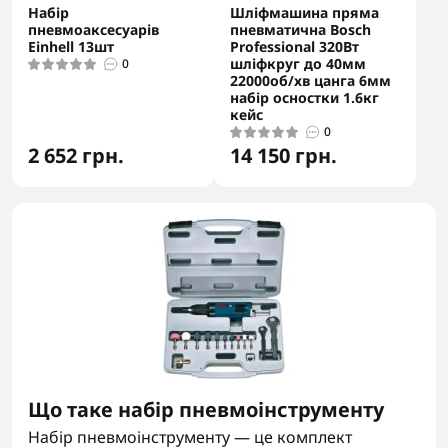
Набір
Шліфмашина пряма
пневмоаксесуарів
пневматична Bosch
Einhell 13шт
Professional 320Вт
шліфкруг до 40мм
0
22000об/хв цанга 6мм
набір осностки 1.6кг
кейс
0
2 652 грн.
14 150 грн.
Що таке набір пневмоінструменту
Набір пневмоінструменту — це комплект