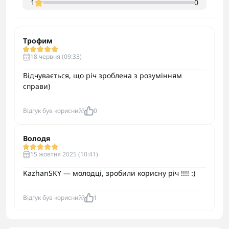
1
0
Трофим
18 червня (09:33)
Відчувається, що річ зроблена з розумінням
справи)
Відгук був корисний?
0
Володя
15 жовтня 2025 (10:41)
KazhanSKY — молодці, зробили корисну річ !!!! :)
Відгук був корисний?
1