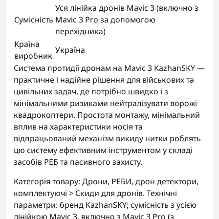
Уся лінійка дронів Mavic 3 (включно з
Сумісність
Mavic 3 Pro за допомогою
перехідника)
Країна
Україна
виробник
Система протидії дронам на Mavic 3 KazhanSKY —
практичне і надійне рішення для військових та
цивільних задач, де потрібно швидко і з
мінімальними ризиками нейтралізувати ворожі
квадрокоптери. Простота монтажу, мінімальний
вплив на характеристики носія та
відпрацьований механізм викиду нитки роблять
цю систему ефективним інструментом у складі
засобів РЕБ та пасивного захисту.
Категорія товару: Дрони, РЕБИ, дрон детектори,
комплектуючі > Скиди для дронів. Технічні
параметри: бренд KazhanSKY; сумісність з усією
лінійкою Mavic 3, включно з Mavic 3 Pro (з