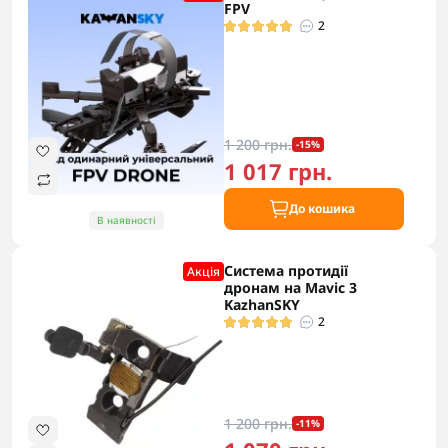
FPV
2
1 200 грн.
-15%
1 017 грн.
До кошика
В наявності
Система протидії
Акцiя
дронам на Mavic 3
KazhanSKY
2
1 200 грн.
-11%