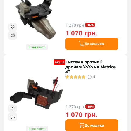
1 270 грн.
-16%
1 070 грн.
До кошика
В наявності
Система протидії
Акцiя
дронам YoYo на Matrice
4T
4
1 270 грн.
-16%
1 070 грн.
До кошика
В наявності