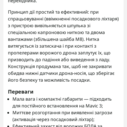
перехідника.
Принцип дії простий та ефективний: при
спрацьовуванні (ввімкненні посадкового ліхтаря)
з пристрою вивільняється шпулька зі
спеціальною капроновою ниткою та двома
вантажами (збільшена шайба М8). Нитка
витягується із затискача і при контакті з
пропелерами ворожого дрона заплутує їх, що
призводить до падіння або виведення з ладу.
Конструкція продумана так, щоб не закривати
обидва нижні датчики дрона-носія, що зберігає
його безпеку та можливість посадки.
Переваги
Мала вага і компактні габарити — підходить
для постійного встановлення на Mavic 3;
Миттєве розгортання при виявленні загрози
(активація через посадковий ліхтар);
Ефективний захист від ворожих БПЛА за