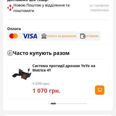
Новою Поштою у відділення та
за тарифами
перевізника
поштомати
Оплата
оплата за рахунком
готівкою
Часто купують разом
Система протидії дронам YoYo на
Matrice 4T
1 270 грн.
1 070 грн.