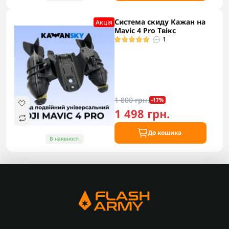
Система скиду Кажан на
Акцiя
Mavic 4 Pro Твікс
1
1 800 грн.
-17%
1 498 грн.
До кошика
В наявності