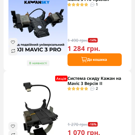
1
1 490 грн.
-14%
1 284 грн.
До кошика
В наявності
Система скиду Кажан на
Акцiя
Mavic 3 Версія ІІ
2
1 270 грн.
-16%
1 070 грн.