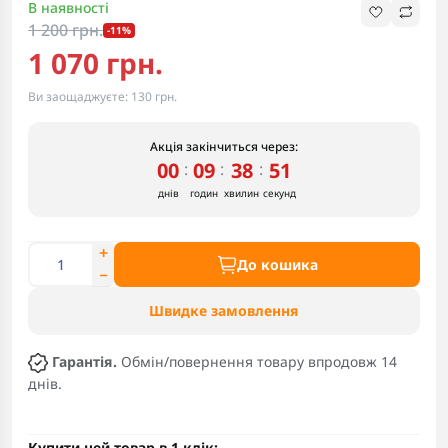
В наявності
1 200 грн.
-11%
1 070 грн.
Ви заощаджуєте:
130 грн.
Акція закінчиться через:
00
09
38
50
:
:
:
днів
годин
хвилин
секунд
До кошика
Швидке замовлення
Гарантія.
Обмін/повернення товару впродовж 14
днів.
Купити цей товар в 1 клік: