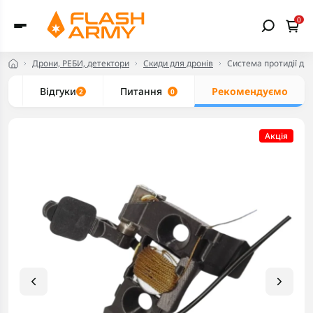
0
Дрони, РЕБИ, детектори
Скиди для дронів
Система протидії др
и
Відгуки
Питання
Рекомендуємо
2
0
Акцiя