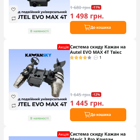
1 680 грн.
-11%
1 498 грн.
До кошика
В наявності
Система скиду Кажан на
Акцiя
Autel EVO MAX 4T Твікс
1
1 645 грн.
-12%
1 445 грн.
До кошика
В наявності
Система скиду Кажан на
Акцiя
Mavic 3 Pro Крилан