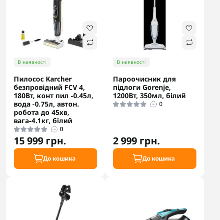
В наявності
В наявності
Пилосос Karcher
Пароочисник для
безпровідний FCV 4,
підлоги Gorenje,
180Вт, конт пил -0.45л,
1200Вт, 350мл, білий
вода -0.75л, автон.
0
робота до 45хв,
вага-4.1кг, білий
0
15 999 грн.
2 999 грн.
До кошика
До кошика