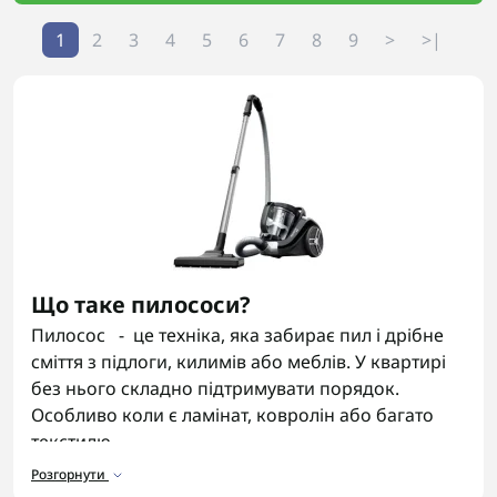
1
2
3
4
5
6
7
8
9
>
>|
Що таке пилососи?
Пилосос - це техніка, яка забирає пил і дрібне
сміття з підлоги, килимів або меблів. У квартирі
без нього складно підтримувати порядок.
Особливо коли є ламінат, ковролін або багато
текстилю.
Розгорнути
Сучасні пилососи давно стали компактними і