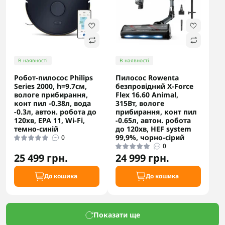
В наявності
В наявності
Робот-пилосос Philips
Пилосос Rowenta
Series 2000, h=9.7см,
безпровідний X-Force
вологе прибирання,
Flex 16.60 Animal,
конт пил -0.38л, вода
315Вт, вологе
-0.3л, автон. робота до
прибирання, конт пил
120хв, EPA 11, Wi-Fi,
-0.65л, автон. робота
темно-синій
до 120хв, HEF system
99,9%, чорно-сірий
0
0
25 499 грн.
24 999 грн.
До кошика
До кошика
Показати ще