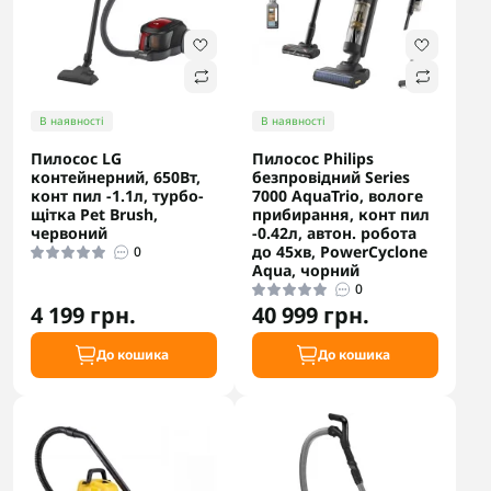
В наявності
В наявності
Пилосос LG
Пилосос Philips
контейнерний, 650Вт,
безпровідний Series
конт пил -1.1л, турбо-
7000 AquaTrio, вологе
щітка Pet Brush,
прибирання, конт пил
червоний
-0.42л, автон. робота
до 45хв, PowerCyclone
0
Aqua, чорний
0
4 199 грн.
40 999 грн.
До кошика
До кошика