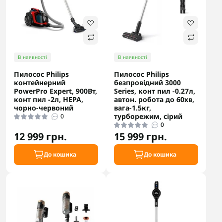
В наявності
В наявності
Пилосос Philips
Пилосос Philips
контейнерний
безпровідний 3000
PowerPro Expert, 900Вт,
Series, конт пил -0.27л,
конт пил -2л, НЕРА,
автон. робота до 60хв,
чорно-червоний
вага-1.5кг,
турборежим, сірий
0
0
12 999 грн.
15 999 грн.
До кошика
До кошика