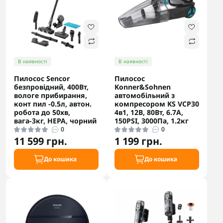
В наявності
В наявності
Пилосос Sencor
Пилосос
безпровідний, 400Вт,
Konner&Sohnen
вологе прибирання,
автомобільний з
конт пил -0.5л, автон.
компресором KS VCP30
робота до 50хв,
4в1, 12В, 80Вт, 6.7А,
вага-3кг, НЕРА, чорний
150PSI, 3000Па, 1.2кг
0
0
11 599 грн.
1 199 грн.
До кошика
До кошика