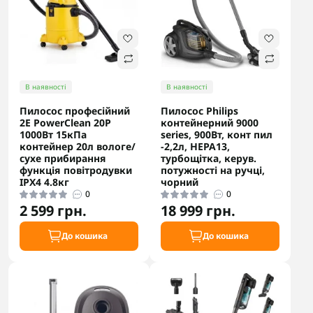
В наявності
В наявності
Пилосос професійний
Пилосос Philips
2E PowerClean 20P
контейнерний 9000
1000Вт 15кПа
series, 900Вт, конт пил
контейнер 20л вологе/
-2,2л, НЕРА13,
сухе прибирання
турбощітка, керув.
функція повітродувки
потужності на ручці,
IPX4 4.8кг
чорний
0
0
2 599 грн.
18 999 грн.
До кошика
До кошика