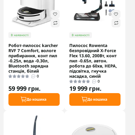
В наявності
В наявності
Робот-пилосос karcher
Пилосос Rowenta
RVF 7 Comfort, вологе
безпровідний X-Force
прибирання, конт пил
Flex 13.60, 200Вт, конт
-0.25л, вода -0.30л,
пил -0.65л, автон.
Bluetooth зарядна
робота до 60хв, НЕРА,
станція, білий
підсвітка, гнучка
насадка, синій
0
0
59 999 грн.
19 999 грн.
До кошика
До кошика