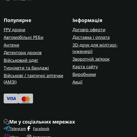
прибирання;
компактний пилосос для машини;
моделі для очищення скла або вікон.
Популярне
Інформація
Для щоденного прибирання кімнати найчастіше
FPV дрони
Договір оферти
обирають універсальний варіант середньої
Автомобільні РЕБи
Доставка і оплата
потужності.
Антени
3D-друк для мілітарі-
інженерії
Детектори дронів
Популярні бренди пилососів
Зворотній зв’язок
Військовий одяг
Ринок побутової техніки пропонує десятки
Карта сайту
Турнікети та бандажі
виробників. Частина компаній робить компактні
Виробники
Військові / тактичні аптечки
безпровідні моделі, інші спеціалізуються на
(AMЗІ)
Акції
потужних мережевих
пилососах.Найпопулярнішими брендами на
ринку є:
Samsung;
Philips;
Ми у соціальних мережах
Bosch;
Telegram
Facebook
Rowenta;