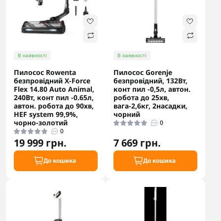
В наявності
В наявності
Пилосос Rowenta
Пилосос Gorenje
безпровідний X-Force
безпровідний, 132Вт,
Flex 14.80 Auto Animal,
конт пил -0,5л, автон.
240Вт, конт пил -0.65л,
робота до 25хв,
автон. робота до 90хв,
вага-2,6кг, 2насадки,
HEF system 99,9%,
чорний
чорно-золотий
0
0
19 999 грн.
7 669 грн.
До кошика
До кошика