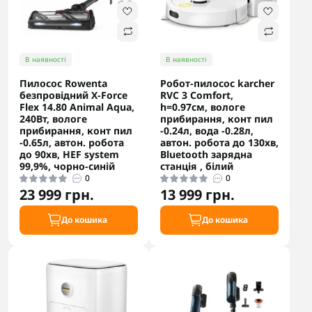
В наявності
В наявності
Пилосос Rowenta
Робот-пилосос karcher
безпровідний X-Force
RVC 3 Comfort,
Flex 14.80 Animal Aqua,
h=0.97см, вологе
240Вт, вологе
прибирання, конт пил
прибирання, конт пил
-0.24л, вода -0.28л,
-0.65л, автон. робота
автон. робота до 130хв,
до 90хв, HEF system
Bluetooth зарядна
99,9%, чорно-синій
станція , білий
0
0
23 999 грн.
13 999 грн.
До кошика
До кошика