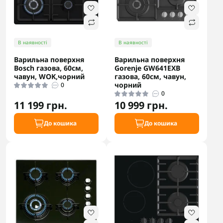
В наявності
В наявності
Варильна поверхня
Варильна поверхня
Bosch газова, 60см,
Gorenje GW641EXB
чавун, WOK,чорний
газова, 60см, чавун,
чорний
0
0
11 199 грн.
10 999 грн.
До кошика
До кошика