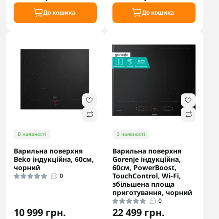
До кошика
До кошика
В наявності
В наявності
Варильна поверхня
Варильна поверхня
Beko індукційна, 60см,
Gorenje індукційна,
чорний
60см, PowerBoost,
TouchControl, Wi-Fi,
0
збільшена площа
приготування, чорний
0
10 999 грн.
22 499 грн.