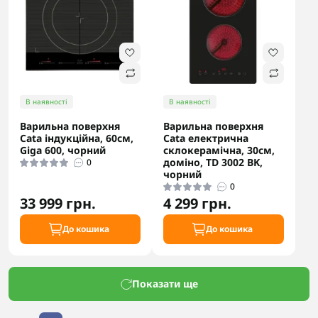
В наявності
В наявності
Варильна поверхня
Варильна поверхня
Cata індукційна, 60см,
Cata електрична
Giga 600, чорний
склокерамічна, 30см,
доміно, TD 3002 BK,
0
чорний
0
33 999 грн.
4 299 грн.
До кошика
До кошика
Показати ще