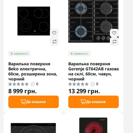
В наявності
В наявності
Варильна поверхня
Варильна поверхня
Beko електрична,
Gorenje GT642AB газова
60см, розширена зона,
на склі, 60см, чавун,
чорний
чорний
0
0
8 999 грн.
13 299 грн.
До кошика
До кошика