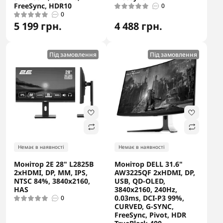
FreeSync, HDR10
0
0
5 199 грн.
4 488 грн.
Під замовлення
Під замовлення
Немає в наявності
Немає в наявності
Монітор 2E 28" L2825B
Монітор DELL 31.6"
2xHDMI, DP, MM, IPS,
AW3225QF 2xHDMI, DP,
NTSC 84%, 3840x2160,
USB, QD-OLED,
HAS
3840x2160, 240Hz,
0.03ms, DCI-P3 99%,
0
CURVED, G-SYNC,
FreeSync, Pivot, HDR