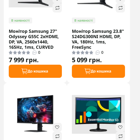
В наявності
В наявності
Монітор Samsung 27"
Монітор Samsung 23.8"
Odyssey G55C 2xHDMI,
S24DG300NI HDMI, DP,
DP, VA, 2560x1440,
VA, 180Hz, 1ms,
165Hz, 1ms, CURVED
FreeSync
0
0
7 999 грн.
5 099 грн.
До кошика
До кошика