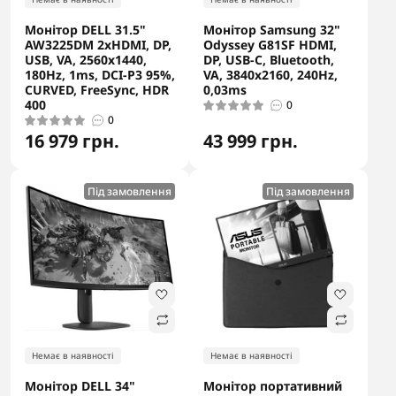
Монітор DELL 31.5"
Монітор Samsung 32"
AW3225DM 2xHDMI, DP,
Odyssey G81SF HDMI,
USB, VA, 2560x1440,
DP, USB-C, Bluetooth,
180Hz, 1ms, DCI-P3 95%,
VA, 3840x2160, 240Hz,
CURVED, FreeSync, HDR
0,03ms
400
0
0
16 979 грн.
43 999 грн.
Під замовлення
Під замовлення
Немає в наявності
Немає в наявності
Монітор DELL 34"
Монітор портативний