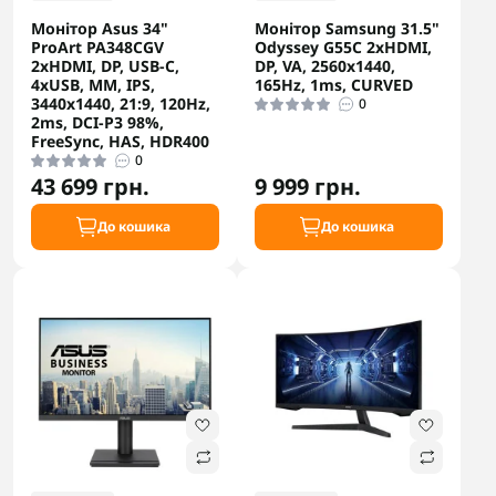
Монітор Asus 34"
Монітор Samsung 31.5"
ProArt PA348CGV
Odyssey G55C 2xHDMI,
2xHDMI, DP, USB-C,
DP, VA, 2560x1440,
4xUSB, MM, IPS,
165Hz, 1ms, CURVED
3440x1440, 21:9, 120Hz,
0
2ms, DCI-P3 98%,
FreeSync, HAS, HDR400
0
43 699 грн.
9 999 грн.
До кошика
До кошика