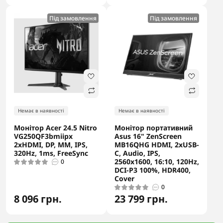
Під замовлення
Під замовлення
Немає в наявності
Немає в наявності
Монітор Acer 24.5 Nitro
Монітор портативний
VG250QF3bmiipx
Asus 16" ZenScreen
2xHDMI, DP, MM, IPS,
MB16QHG HDMI, 2xUSB-
320Hz, 1ms, FreeSync
C, Audio, IPS,
2560x1600, 16:10, 120Hz,
0
DCI-P3 100%, HDR400,
Cover
0
8 096 грн.
23 799 грн.