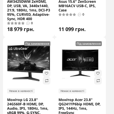
AW3425DWM 2xHDMI,
Asus 15.6" ZenScreen
DP, USB, VA, 3440x1440,
MB16ACV USB-C, IPS,
21:9, 180Hz, 1ms, DCI-P3
Case
95%, CURVED, Adaptive-
0
Sync, HDR 400
0
18 979 грн.
11 099 грн.
Під замовлення
Під замовлення
Немає в наявності
Немає в наявності
Монітор LG 23.8"
Монітор Acer 23.8"
24GS60F-B HDMI, DP,
QG241YP6bip HDMI, DP,
Audio, IPS, 180Hz, 1ms,
IPS, 144Hz, 1ms,
sRGB 99%, G-SYNC,
FreeSync