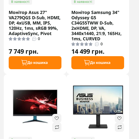
В наявності
В наявності
Монітор Asus 27"
Монітор Samsung 34"
VA279QGS D-Sub, HDMI,
Odyssey G5
DP, 4xUSB, MM, IPS,
C34G55TWW D-Sub,
120Hz, 1ms, sRGB 99%,
2xHDMI, DP, VA,
AdaptiveSync, Pivot
3440x1440, 21:9, 165Hz,
1ms, CURVED
0
0
7 749 грн.
14 499 грн.
До кошика
До кошика