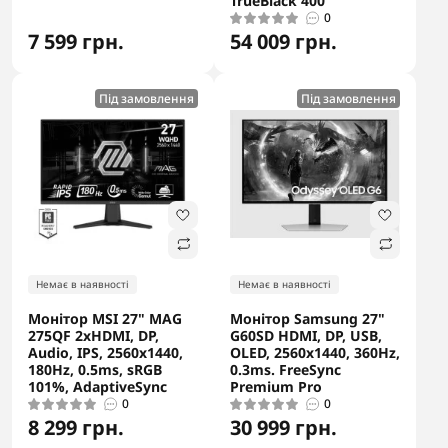
TrueBlack 400
0
7 599 грн.
54 009 грн.
Під замовлення
Під замовлення
Немає в наявності
Немає в наявності
Монітор MSI 27" MAG
Монітор Samsung 27"
275QF 2xHDMI, DP,
G60SD HDMI, DP, USB,
Audio, IPS, 2560x1440,
OLED, 2560x1440, 360Hz,
180Hz, 0.5ms, sRGB
0.3ms. FreeSync
101%, AdaptiveSync
Premium Pro
0
0
8 299 грн.
30 999 грн.