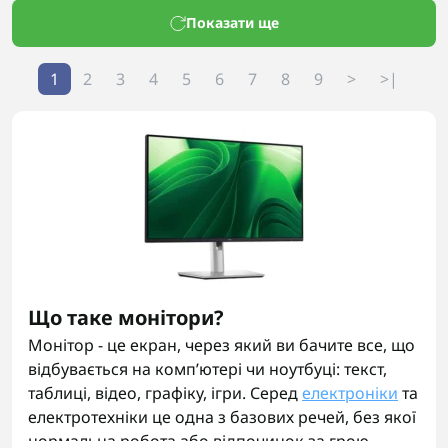
Показати ще
1
2
3
4
5
6
7
8
9
>
>|
Що таке монітори?
Монітор - це екран, через який ви бачите все, що
відбувається на комп’ютері чи ноутбуці: текст,
таблиці, відео, графіку, ігри. Серед
електроніки
та
електротехніки це одна з базових речей, без якої
нормальна робота або відпочинок за грою