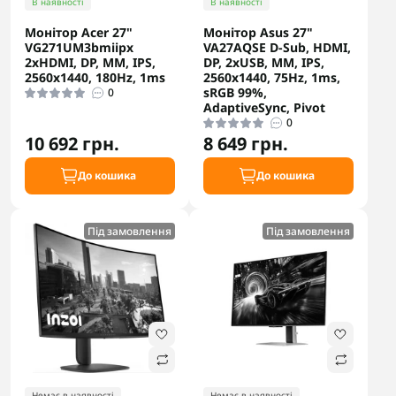
В наявності
В наявності
Монітор Acer 27"
Монітор Asus 27"
VG271UM3bmiipx
VA27AQSE D-Sub, HDMI,
2xHDMI, DP, MM, IPS,
DP, 2xUSB, MM, IPS,
2560x1440, 180Hz, 1ms
2560x1440, 75Hz, 1ms,
sRGB 99%,
0
AdaptiveSync, Pivot
0
10 692 грн.
8 649 грн.
До кошика
До кошика
Під замовлення
Під замовлення
Немає в наявності
Немає в наявності