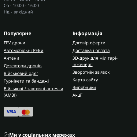
універсальні;
Сб - 10:00 - 16:00
ігрові;
Нд - вихідний
офісні;
для графіки й відео.
Популярне
Інформація
Де використовують монітори?
FPV дрони
Договір оферти
Їх ставлять вдома, в офісах, навчальних
Автомобільні РЕБи
Доставка і оплата
просторах, на ресепшені, у студіях та в ігрових
Антени
3D-друк для мілітарі-
зонах. Окремі моделі також беруть у пару з
інженерії
Детектори дронів
ігровими консолями
, коли хочеться більший
Зворотній зв’язок
Військовий одяг
екран і кращу картинку без зайвих налаштувань.
Карта сайту
Турнікети та бандажі
Основні характеристики моніторів
Виробники
Військові / тактичні аптечки
(AMЗІ)
Акції
При виборі найчастіше дивляться на:
діагональ;
роздільну здатність;
Ми у соціальних мережах
тип матриці;