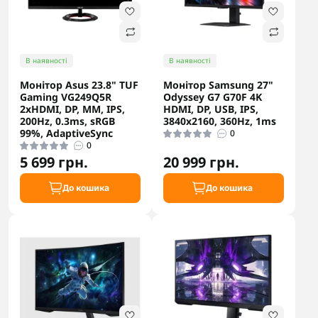
В наявності
В наявності
Монітор Asus 23.8" TUF
Монітор Samsung 27"
Gaming VG249Q5R
Odyssey G7 G70F 4K
2xHDMI, DP, MM, IPS,
HDMI, DP, USB, IPS,
200Hz, 0.3ms, sRGB
3840x2160, 360Hz, 1ms
99%, AdaptiveSync
0
0
5 699 грн.
20 999 грн.
До кошика
До кошика