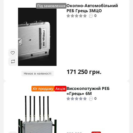
Окопно-Автомобільний
Під замовлення
РЕБ Грець 3MЦО
0
171 250 грн.
Немає в наявності
Високопотужнй РЕБ
Хіт продажу
Акцiя
«Грець» 6М
0