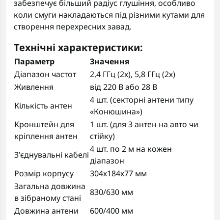
забезпечує більший радіус глушіння, особливо
коли смуги накладаються під різними кутами для
створення перехресних завад.
Технічні характеристики:
Параметр
Значення
Діапазон частот
2,4 ГГц (2х), 5,8 ГГц (2х)
Живлення
від 220 В або 28 В
4 шт. (секторні антени типу
Кількість антен
«Конюшина»)
Кронштейн для
1 шт. (для 3 антен на авто чи
кріплення антен
стійку)
4 шт. по 2 м на кожен
З’єднувальні кабелі
діапазон
Розмір корпусу
304х184х77 мм
Загальна довжина
830/630 мм
в зібраному стані
Довжина антени
600/400 мм