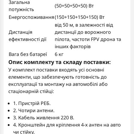
Загальна
(50+50+50+50) Вт
потужність
Енергоспоживання
(150+150+150+150) Вт
від 50 м, в залежності від
Дистанція
дистанції до ворожного
ефективності дії
пілота, частоти FPV дрона та
інших факторів
Вага без батареї
6 кг
Опис комплекту та складу поставки:
У комплект поставки входять усі основні
елементи, що забезпечують готовність до
експлуатації та монтажу на автомобілі або
стаціонарній стійці:
1. Пристрій РЕБ.
2. Чотири антени.
3. Кабель живлення 220 В.
4. Кронштейн для кріплення 4-х антен на авто
чи стійку.