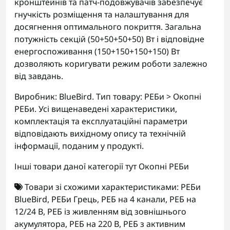
кронштейнів та патч-подовжувачів забезпечує
гнучкість розміщення та налаштування для
досягнення оптимального покриття. Загальна
потужність секцій (50+50+50+50) Вт і відповідне
енергоспоживання (150+150+150+150) Вт
дозволяють коригувати режим роботи залежно
від завдань.
Виробник: BlueBird. Тип товару: РЕБи > Окопні
РЕБи. Усі вищенаведені характеристики,
комплектація та експлуатаційні параметри
відповідають вихідному опису та технічній
інформації, поданим у продукті.
Інші товари даної категорії тут
Окопні РЕБи
Товари зі схожими характеристиками:
РЕБи
BlueBird
,
РЕБи Грець
,
РЕБ на 4 канали
,
РЕБ на
12/24 В
,
РЕБ із живленням від зовнішнього
акумулятора
,
РЕБ на 220 В
,
РЕБ з активним