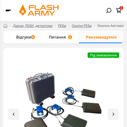
0
Дрони, РЕБИ, детектори
РЕБи
Окопні РЕБи
Окопно-Автомобі
и
Відгуки
Питання
Рекомендуємо
0
0
Під замовлення