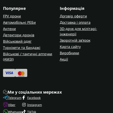
Популярне
Інформація
FPV дрони
Договір оферти
Автомобільні РЕБи
Доставка і оплата
Антени
3D-друк для мілітарі-
інженерії
Детектори дронів
Зворотній зв’язок
Військовий одяг
Карта сайту
Турнікети та бандажі
Виробники
Військові / тактичні аптечки
(AMЗІ)
Акції
Ми у соціальних мережах
Telegram
Facebook
Viber
Instagram
Whatsapp
TikTok