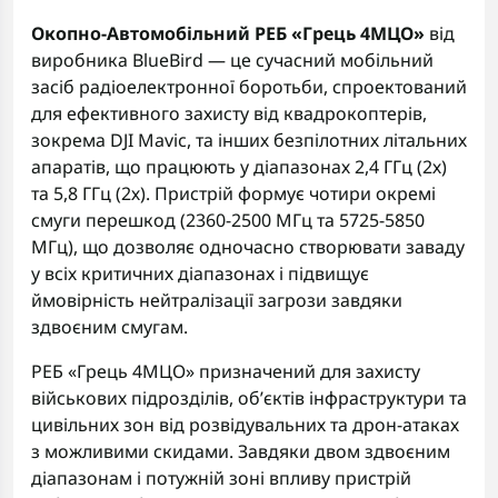
Окопно-Автомобільний РЕБ «Грець 4МЦО»
від
виробника BlueBird — це сучасний мобільний
засіб радіоелектронної боротьби, спроектований
для ефективного захисту від квадрокоптерів,
зокрема DJI Mavic, та інших безпілотних літальних
апаратів, що працюють у діапазонах 2,4 ГГц (2х)
та 5,8 ГГц (2х). Пристрій формує чотири окремі
смуги перешкод (2360-2500 МГц та 5725-5850
МГц), що дозволяє одночасно створювати заваду
у всіх критичних діапазонах і підвищує
ймовірність нейтралізації загрози завдяки
здвоєним смугам.
РЕБ «Грець 4МЦО» призначений для захисту
військових підрозділів, об’єктів інфраструктури та
цивільних зон від розвідувальних та дрон-атаках
з можливими скидами. Завдяки двом здвоєним
діапазонам і потужній зоні впливу пристрій