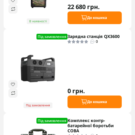
22 680 грн.
До кошика
В наявності
Зарядна станція QX3600
Під замовлення
0
0 грн.
До кошика
Під замовлення
Комплекс контр-
Під замовлення
батарейної боротьби
СОВА