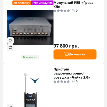
Модульний РЕБ «Грець
Хіт продажу
Рекомендуємо
ХЛ»
0
97 800 грн.
До кошика
В наявності
Пристрій
радіоелектронної
розвідки «Чуйка 2.0»
0