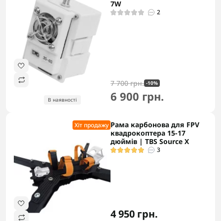
7W
2
7 700 грн.
-10%
6 900 грн.
В наявності
Рама карбонова для FPV
Хіт продажу
квадрокоптера 15-17
дюймів | TBS Source X
3
4 950 грн.