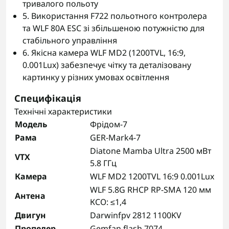
тривалого польоту
5. Використання F722 польотного контролера
та WLF 80A ESC зі збільшеною потужністю для
стабільного управління
6. Якісна камера WLF MD2 (1200TVL, 16:9,
0.001Lux) забезпечує чітку та деталізовану
картинку у різних умовах освітлення
Специфікація
Технічні характеристики
Модель
Фрідом-7
Рама
GER-Mark4-7
Diatone Mamba Ultra 2500 мВт
VTX
5.8 ГГц
Камера
WLF MD2 1200TVL 16:9 0.001Lux
WLF 5.8G RHCP RP-SMA 120 мм
Антена
КСО: ≤1,4
Двигун
Darwinfpv 2812 1100KV
Пропелер
Gemfan flash 7074