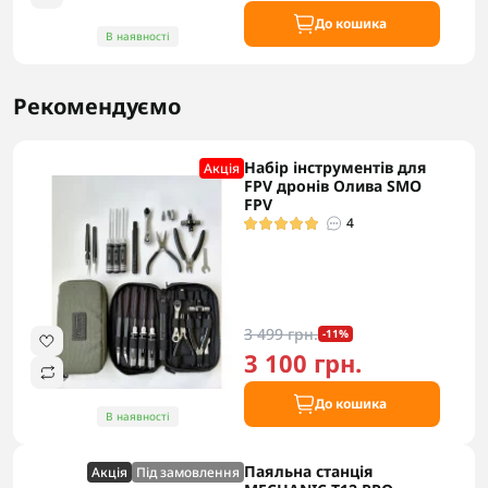
До кошика
В наявності
Рекомендуємо
Набір інструментів для
Акцiя
FPV дронів Олива SMO
FPV
4
3 499 грн.
-11%
3 100 грн.
До кошика
В наявності
Паяльна станція
Акцiя
Під замовлення