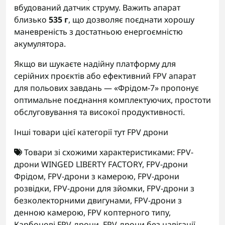
вбудований датчик струму. Важить апарат
близько
535 г
, що дозволяє поєднати хорошу
маневреність з достатньою енергоємністю
акумулятора.
Якщо ви шукаєте надійну платформу для
серійних проєктів або ефективний FPV апарат
для польових завдань — «Фрідом-7» пропонує
оптимальне поєднання комплектуючих, простоти
обслуговування та високої продуктивності.
Інші товари цієї категорії тут
FPV дрони
Товари зі схожими характеристиками:
FPV-
дрони WINGED LIBERTY FACTORY
,
FPV-дрони
Фрідом
,
FPV-дрони з камерою
,
FPV-дрони
розвідки
,
FPV-дрони для зйомки
,
FPV-дрони з
безколекторними двигунами
,
FPV-дрони з
денною камерою
,
FPV коптерного типу
,
Карбонові FPV-дрони
,
FPV-дрони без навігації
,