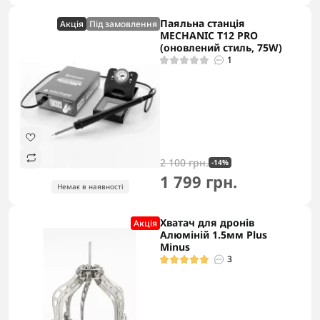
Паяльна станція
Акцiя
Під замовлення
MECHANIC T12 PRO
(оновлений стиль, 75W)
1
2 100 грн.
-14%
1 799 грн.
Немає в наявності
Хватач для дронів
Акцiя
Алюміній 1.5мм Plus
Minus
3