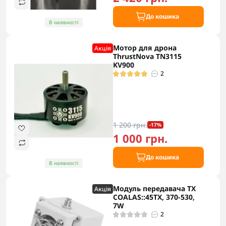
До кошика
В наявності
Мотор для дрона
Акцiя
ThrustNova TN3115
KV900
2
1 200 грн.
-17%
1 000 грн.
До кошика
В наявності
Модуль передавача TX
Акцiя
COALAS::45TX, 370-530,
7W
2