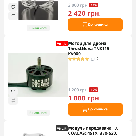
2 800 грн.
-14%
2 420 грн.
До кошика
В наявності
Мотор для дрона
Акцiя
ThrustNova TN3115
KV900
2
1 200 грн.
-17%
1 000 грн.
До кошика
В наявності
Модуль передавача TX
Акцiя
COALAS::45TX, 370-530,