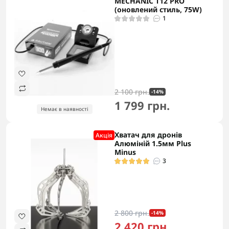
MECHANIC T12 PRO
(оновлений стиль, 75W)
1
2 100 грн.
-14%
1 799 грн.
Немає в наявності
Хватач для дронів
Акцiя
Алюміній 1.5мм Plus
Minus
3
2 800 грн.
-14%
2 420 грн.