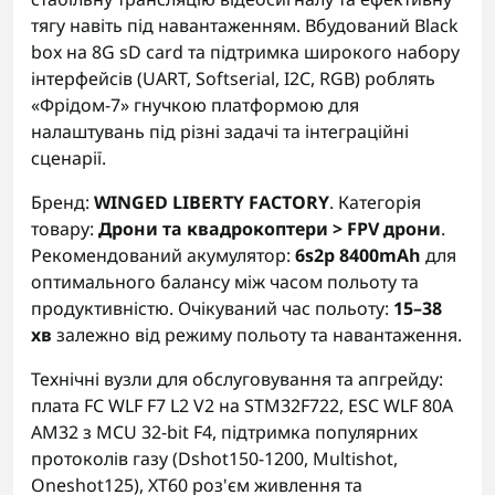
тягу навіть під навантаженням. Вбудований Black
box на 8G sD card та підтримка широкого набору
інтерфейсів (UART, Softserial, I2C, RGB) роблять
«Фрідом-7» гнучкою платформою для
налаштувань під різні задачі та інтеграційні
сценарії.
Бренд:
WINGED LIBERTY FACTORY
. Категорія
товару:
Дрони та квадрокоптери > FPV дрони
.
Рекомендований акумулятор:
6s2p 8400mAh
для
оптимального балансу між часом польоту та
продуктивністю. Очікуваний час польоту:
15–38
хв
залежно від режиму польоту та навантаження.
Технічні вузли для обслуговування та апгрейду:
плата FC WLF F7 L2 V2 на STM32F722, ESC WLF 80A
AM32 з MCU 32-bit F4, підтримка популярних
протоколів газу (Dshot150-1200, Multishot,
Oneshot125), XT60 роз'єм живлення та