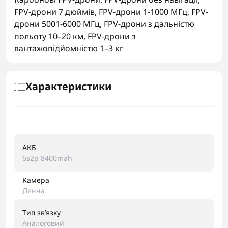
FPV-дрони 7 дюймів
,
FPV-дрони 1-1000 МГц
,
FPV-
дрони 5001-6000 МГц
,
FPV-дрони з дальністю
польоту 10–20 км
,
FPV-дрони з
вантажопідйомністю 1–3 кг
Характеристики
АКБ
6s2p 8400mah
Камера
Денна
Тип звʼязку
Аналоговий