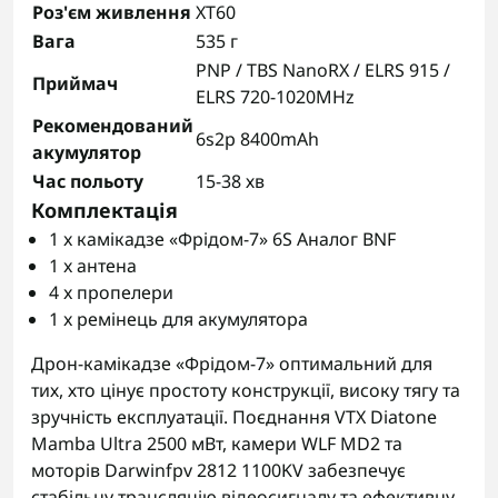
Роз'єм живлення
XT60
Вага
535 г
PNP / TBS NanoRX / ELRS 915 /
Приймач
ELRS 720-1020MHz
Рекомендований
6s2p 8400mAh
акумулятор
Час польоту
15-38 хв
Комплектація
1 x камікадзе «Фрідом-7» 6S Аналог BNF
1 x антена
4 x пропелери
1 x ремінець для акумулятора
Дрон-камікадзе «Фрідом-7» оптимальний для
тих, хто цінує простоту конструкції, високу тягу та
зручність експлуатації. Поєднання VTX Diatone
Mamba Ultra 2500 мВт, камери WLF MD2 та
моторів Darwinfpv 2812 1100KV забезпечує
стабільну трансляцію відеосигналу та ефективну