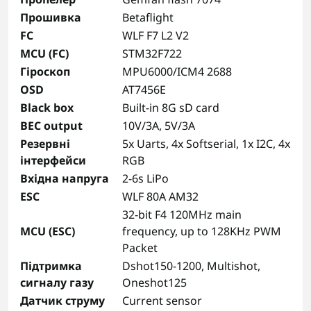
Прошивка
Betaflight
FC
WLF F7 L2 V2
MCU (FC)
STM32F722
Гіроскоп
MPU6000/ICM4 2688
OSD
AT7456E
Black box
Built-in 8G sD card
BEC output
10V/3A, 5V/3A
Резервні
5x Uarts, 4x Softserial, 1x I2C, 4x
інтерфейси
RGB
Вхідна напруга
2-6s LiPo
ESC
WLF 80A AM32
32-bit F4 120MHz main
MCU (ESC)
frequency, up to 128KHz PWM
Packet
Підтримка
Dshot150-1200, Multishot,
сигналу газу
Oneshot125
Датчик струму
Current sensor