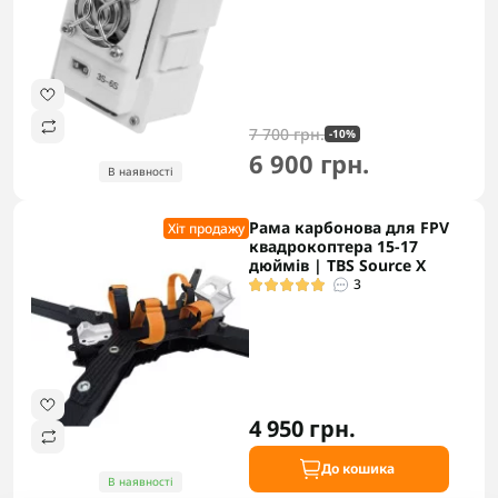
7 700 грн.
-10%
6 900 грн.
В наявності
Рама карбонова для FPV
Хіт продажу
квадрокоптера 15-17
дюймів | TBS Source X
3
4 950 грн.
До кошика
В наявності