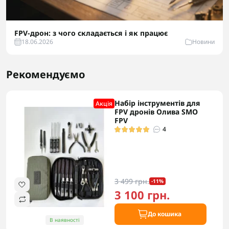
FPV-дрон: з чого складається і як працює
18.06.2026
Новини
Рекомендуємо
Набір інструментів для
Акцiя
FPV дронів Олива SMO
FPV
4
3 499 грн.
-11%
3 100 грн.
До кошика
В наявності