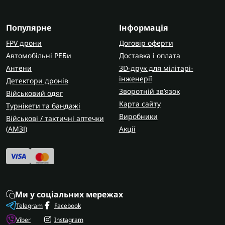
Популярне
Інформація
FPV дрони
Договір оферти
Автомобільні РЕБи
Доставка і оплата
Антени
3D-друк для мілітарі-
інженерії
Детектори дронів
Зворотній зв’язок
Військовий одяг
Карта сайту
Турнікети та бандажі
Виробники
Військові / тактичні аптечки
(AMЗІ)
Акції
Ми у соціальних мережах
Telegram
Facebook
Viber
Instagram