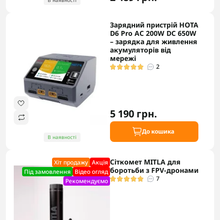
В наявності
Зарядний пристрій HOTA
D6 Pro AC 200W DC 650W
– зарядка для живлення
акумуляторів від
мережі
2
5 190 грн.
До кошика
В наявності
Сіткомет MITLA для
Хіт продажу
Акцiя
боротьби з FPV-дронами
Під замовлення
Відео огляд
7
Рекомендуємо