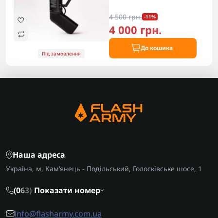
4 500 грн.
-11%
4 000 грн.
До кошика
Під замовлення
Наша адреса
Україна, м, Кам’янець - Подільський, Голосківське шосе, 1
(0
6
3)
Показати номер
info@flasharmy.com.ua