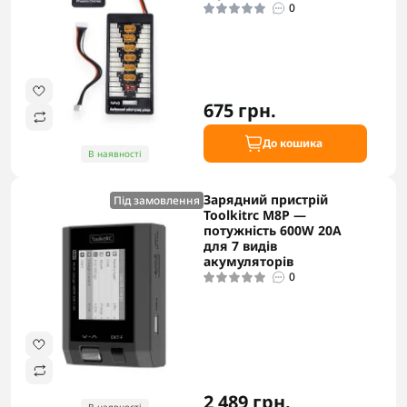
0
675 грн.
До кошика
В наявності
Зарядний пристрій
Під замовлення
Toolkitrc M8P —
потужність 600W 20A
для 7 видів
акумуляторів
0
2 489 грн.