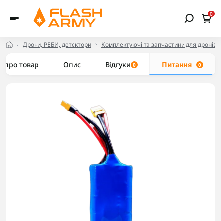
0
Дрони, РЕБИ, детектори
Комплектуючі та запчастини для дронів
е про товар
Опис
Відгуки
Питання
0
0