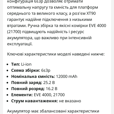
конфігурація 6s3p дозволяє отримати
оптимальну напругу та ємність для платформ
середнього та великого класу, а роз'єм XT90
гарантує надійне підключення з низькими
втратами. Ручна збірка та якісні комірки EVE 4000
(21700) підвищують надійність і ресурс
акумулятора, що важливо при інтенсивній
експлуатації.
Ключові характеристики моделі наведені нижче:
Тип:
Li-ion
Схема збірки:
6s3p
Номінальна ємність:
12000 mAh
Повний заряд:
25.2 В
Повний розряд:
16.2 В
Елементи:
EVE 4000, 21700
Струм навантаження:
не вказано
Акумулятор має збалансовані характеристики