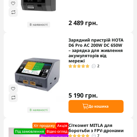
2 489 грн.
В наявності
Зарядний пристрій HOTA
D6 Pro AC 200W DC 650W
– зарядка для живлення
акумуляторів від
мережі
2
5 190 грн.
До кошика
В наявності
Сіткомет MITLA для
Хіт продажу
Акцiя
боротьби з FPV-дронами
Під замовлення
Відео огляд
7