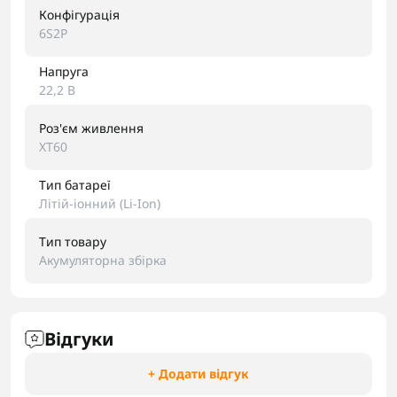
Конфігурація
6S2P
Напруга
22,2 В
Роз'єм живлення
XT60
Тип батареї
Літій-іонний (Li-Ion)
Тип товару
Акумуляторна збірка
Відгуки
+ Додати відгук