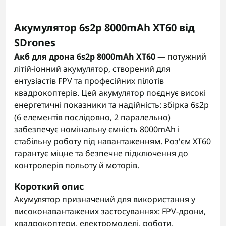
Акумулятор 6s2p 8000mAh XT60 від
SDrones
Акб для дрона 6s2p 8000mAh XT60
— потужний
літій-іонний акумулятор, створений для
ентузіастів FPV та професійних пілотів
квадрокоптерів. Цей акумулятор поєднує високі
енергетичні показники та надійність: збірка 6s2p
(6 елементів послідовно, 2 паралельно)
забезпечує номінальну ємність 8000mAh і
стабільну роботу під навантаженням. Роз'єм XT60
гарантує міцне та безпечне підключення до
контролерів польоту й моторів.
Короткий опис
Акумулятор призначений для використання у
високонавантажених застосуваннях: FPV-дрони,
квадрокоптери, електромоделі, роботи,