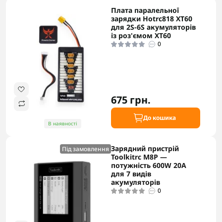
Плата паралельної
зарядки Hotrc818 XT60
для 2S-6S акумуляторів
із роз'ємом XT60
0
675 грн.
До кошика
В наявності
Зарядний пристрій
Під замовлення
Toolkitrc M8P —
потужність 600W 20A
для 7 видів
акумуляторів
0