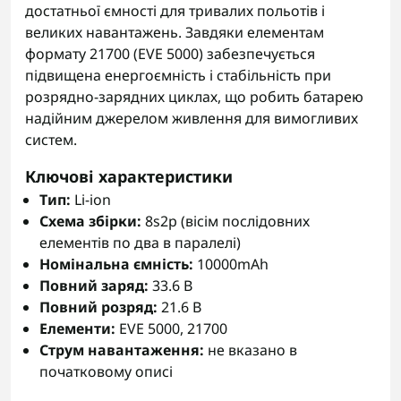
достатньої ємності для тривалих польотів і
великих навантажень. Завдяки елементам
формату 21700 (EVE 5000) забезпечується
підвищена енергоємність і стабільність при
розрядно-зарядних циклах, що робить батарею
надійним джерелом живлення для вимогливих
систем.
Ключові характеристики
Тип:
Li-ion
Схема збірки:
8s2p (вісім послідовних
елементів по два в паралелі)
Номінальна ємність:
10000mAh
Повний заряд:
33.6 В
Повний розряд:
21.6 В
Елементи:
EVE 5000, 21700
Струм навантаження:
не вказано в
початковому описі