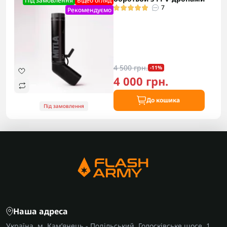
Під замовлення
Відео огляд
7
Рекомендуємо
4 500 грн.
-11%
4 000 грн.
До кошика
Під замовлення
Наша адреса
Україна, м, Кам’янець - Подільський, Голосківське шосе, 1