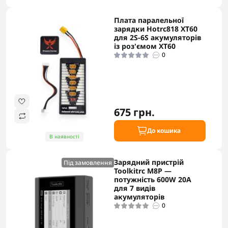
Плата паралельної
зарядки Hotrc818 XT60
для 2S-6S акумуляторів
із роз'ємом XT60
0
675 грн.
До кошика
В наявності
Зарядний пристрій
Під замовлення
Toolkitrc M8P —
потужність 600W 20A
для 7 видів
акумуляторів
0