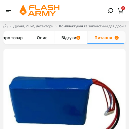
0
Дрони, РЕБИ, детектори
Комплектуючі та запчастини для дронів
е про товар
Опис
Відгуки
Питання
0
0