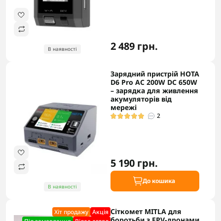
2 489 грн.
В наявності
Зарядний пристрій HOTA
D6 Pro AC 200W DC 650W
– зарядка для живлення
акумуляторів від
мережі
2
5 190 грн.
До кошика
В наявності
Сіткомет MITLA для
Хіт продажу
Акцiя
боротьби з FPV-дронами