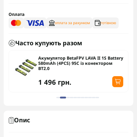
Оплата
оплата за рахунком
готівкою
Часто купують разом
Акумулятор BetaFPV LAVA II 1S Battery
580mAh (4PCS) 95C із конектором
BT2.0
1 496 грн.
Опис