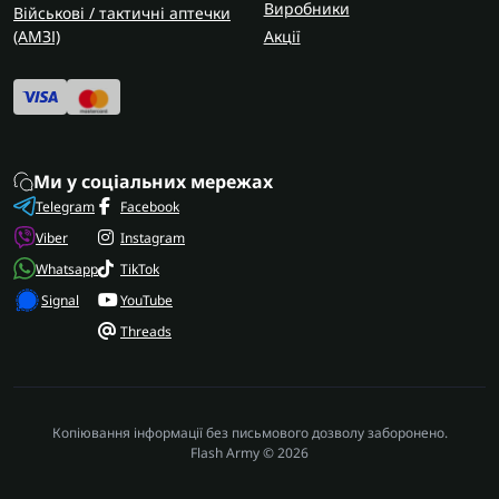
Виробники
Військові / тактичні аптечки
(AMЗІ)
Акції
Ми у соціальних мережах
Telegram
Facebook
Viber
Instagram
Whatsapp
TikTok
Signal
YouTube
Threads
Копіювання інформації без письмового дозволу заборонено.
Flash Army © 2026