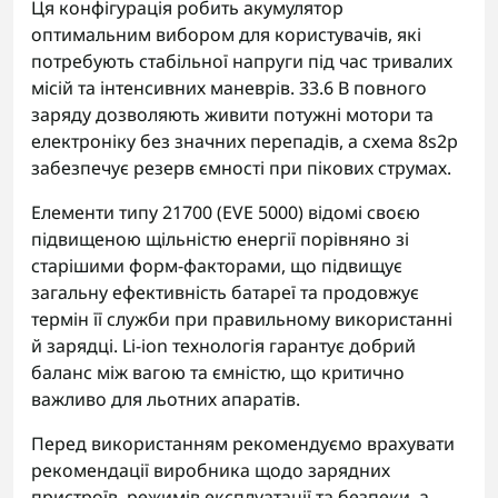
Ця конфігурація робить акумулятор
оптимальним вибором для користувачів, які
потребують стабільної напруги під час тривалих
місій та інтенсивних маневрів. 33.6 В повного
заряду дозволяють живити потужні мотори та
електроніку без значних перепадів, а схема 8s2p
забезпечує резерв ємності при пікових струмах.
Елементи типу 21700 (EVE 5000) відомі своєю
підвищеною щільністю енергії порівняно зі
старішими форм-факторами, що підвищує
загальну ефективність батареї та продовжує
термін її служби при правильному використанні
й зарядці. Li-ion технологія гарантує добрий
баланс між вагою та ємністю, що критично
важливо для льотних апаратів.
Перед використанням рекомендуємо врахувати
рекомендації виробника щодо зарядних
пристроїв, режимів експлуатації та безпеки, а