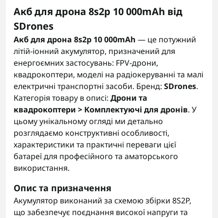
Акб для дрона 8s2p 10 000mAh від
SDrones
Акб для дрона 8s2p 10 000mAh
— це потужний
літій-іонний акумулятор, призначений для
енергоємних застосувань: FPV-дрони,
квадрокоптери, моделі на радіокеруванні та малі
електричні транспортні засоби. Бренд:
SDrones
.
Категорія товару в описі:
Дрони та
квадрокоптери > Комплектуючі для дронів
. У
цьому унікальному огляді ми детально
розглядаємо конструктивні особливості,
характеристики та практичні переваги цієї
батареї для професійного та аматорського
використання.
Опис та призначення
Акумулятор виконаний за схемою збірки 8S2P,
що забезпечує поєднання високої напруги та