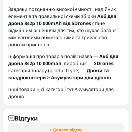
Завдяки поєднанню високої ємності, надійних
елементів та правильної схеми збірки
Акб для
дрона 8s2p 10 000mAh від SDrones
стане
відмінним рішенням для тих, хто шукає баланс
між ваговими обмеженнями та тривалістю
роботи пристрою.
Інформація про товар з полів: назва —
Акб для
дрона 8s2p 10 000mah
, виробник —
SDrones
,
категорія товару (productType) —
Дрони та
квадрокоптери > Акумулятори для дронів
.
Інші товари цієї категорії тут
Акумулятори для
дронів
Відгуки
+ Додати відгук