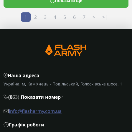
Показати ще
1
2
3
4
5
6
7
>
>|
Наша адреса
Україна, м, Кам’янець - Подільський, Голосківське шосе, 1
(0
6
3)
Показати номер
info@flasharmy.com.ua
Графік роботи