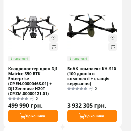
В наявності
В наявності
Квадрокоптер дрон DJI
БпАК комплекс KH-S10
Matrice 350 RTK
(100 дронів в
Enterprise
комплекті + станція
(CP.EN.00000468.01) +
керування)
DJI Zenmuse H20T
0
(CP.ZM.00000121.01)
0
499 990 грн.
3 932 305 грн.
До кошика
До кошика