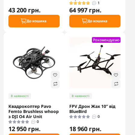
1
43 200 грн.
64 997 грн.
До кошика
До кошика
Рекомендуємо
В наявності
В наявності
Квадрокоптер Pavo
FPV Дрон Жах 10” від
Femto Brushless whoop
BlueBird
з DJI O4 Air Unit
0
0
12 950 грн.
18 960 грн.