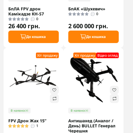
БпЛА FPV дрон
БпАК «Шухевич»
Камікадзе KH-S7
0
0
26 400 грн.
2 600 000 грн.
До кошика
До кошика
Хіт продажу
Хіт продажу
Відео огляд
В наявності
В наявності
FPV Дрон Жах 15”
Антишахед (Аналог /
День) BULLET Генерал
1
Черешня