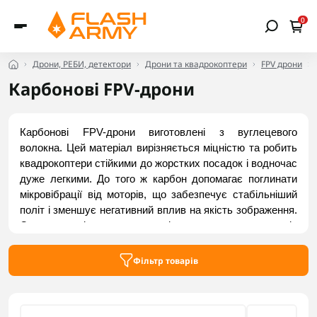
0
Дрони, РЕБИ, детектори
Дрони та квадрокоптери
FPV дрони
Карбонові FPV-дрони
Карбонові FPV-дрони виготовлені з вуглецевого 
волокна. Цей матеріал вирізняється міцністю та робить 
квадрокоптери стійкими до жорстких посадок і водночас 
дуже легкими. До того ж карбон допомагає поглинати 
мікровібрації від моторів, що забезпечує стабільніший 
політ і зменшує негативний вплив на якість зображення. 
Саме тому він вважається універсальним для апаратів 
різного призначення (від моделей для початківців до 
ударних). Перевірені FPV-дрони з карбону доступні в 
Фільтр товарів
каталозі Flash Army.