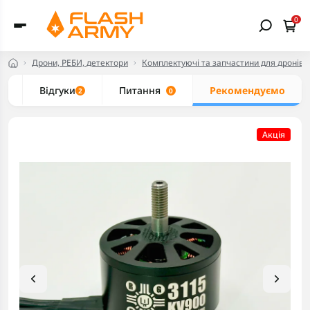
0
Дрони, РЕБИ, детектори
Комплектуючі та запчастини для дронів
и
Відгуки
Питання
Рекомендуємо
2
0
Акцiя