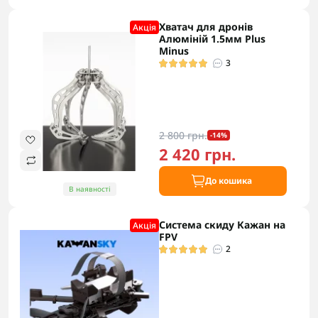
Хватач для дронів
Акцiя
Алюміній 1.5мм Plus
Minus
3
2 800 грн.
-14%
2 420 грн.
До кошика
В наявності
Система скиду Кажан на
Акцiя
FPV
2