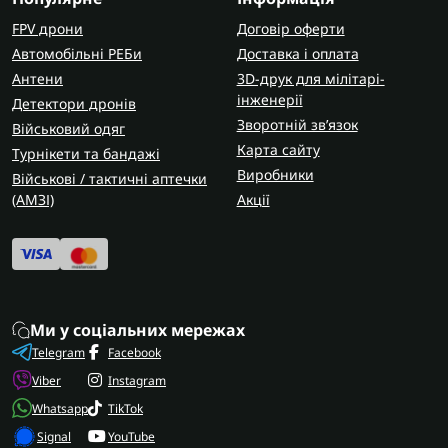
FPV дрони
Договір оферти
Автомобільні РЕБи
Доставка і оплата
Антени
3D-друк для мілітарі-
інженерії
Детектори дронів
Зворотній зв’язок
Військовий одяг
Карта сайту
Турнікети та бандажі
Виробники
Військові / тактичні аптечки
(AMЗІ)
Акції
Ми у соціальних мережах
Telegram
Facebook
Viber
Instagram
Whatsapp
TikTok
Signal
YouTube