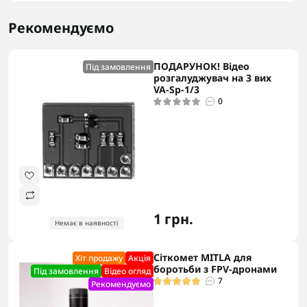
Рекомендуємо
ПОДАРУНОК! Відео
Під замовлення
розгалуджувач на 3 вих
VA-Sp-1/3
0
1 грн.
Немає в наявності
Сіткомет MITLA для
Хіт продажу
Акцiя
боротьби з FPV-дронами
Під замовлення
Відео огляд
7
Рекомендуємо