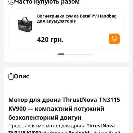
Часто купують разом
Вогнетривка сумка BetaFPV Handbag
для акумуляторів
420 грн.
Опис
Мотор для дрона ThrustNova TN3115
KV900 — компактний потужний
безколекторний двигун
Представляємо мотор для дрона
ThrustNova
TN3115 KV900
від бренду
Realgold
. Це надійний