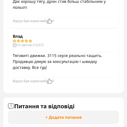
Дає хорошу тягу, дрон став більш стабільним у
польоті
Відгук був корисний?
0
Влад
14 квітня (12:07)
Тяговиті движки. 3115 серія реально тащить.
Продавцю дякую за консультацію і швидку
доставку. Все гуд!
Відгук був корисний?
0
Питання та відповіді
+ Додати питання