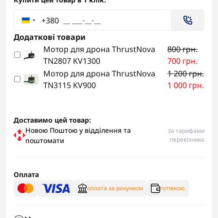
+380
Додаткові товари
Мотор для дрона ThrustNova
800 грн.
TN2807 KV1300
700 грн.
Мотор для дрона ThrustNova
1 200 грн.
TN3115 KV900
1 000 грн.
Доставимо цей товар:
Новою Поштою у відділення та
за тарифами
перевізника
поштомати
Оплата
оплата за рахунком
готівкою