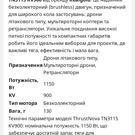
безколекторний (brushless) двигун, призначений
для широкого кола застосувань: дрони
літакового типу, мультироторні коптери та
ретранслятори. Унікальне поєднання високої
питної потужності та компактних габаритів
робить його ідеальним вибором для проєктів, де
важливі тяга, ефективність і мала вага.
Дрони літакового типу,
Призначення
Мультироторні дрони,
Ретранслятори
Потужність,
1150
Вт
KV
900
Тип мотора
Безколлекторний
Вага, г
130
Технічні параметри моделі ThrustNova TN3115
KV900: номінальна потужність 1150 Вт, що
забезпечує достатній запас тяги для