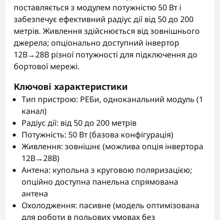
поставляється з модулем потужністю 50 Вт і
забезпечує ефективний радіус дії від 50 до 200
метрів. Живлення здійснюється від зовнішнього
джерела; опціонально доступний інвертор
12В→28В різної потужності для підключення до
бортової мережі.
Ключові характеристики
Тип пристрою: РЕБи, одноканальний модуль (1
канал)
Радіус дії: від 50 до 200 метрів
Потужність: 50 Вт (базова конфігурація)
Живлення: зовнішнє (можлива опція інвертора
12В→28В)
Антена: купольна з круговою поляризацією;
опційно доступна панельна спрямована
антена
Охолодження: пасивне (модель оптимізована
для роботи в польових умовах без