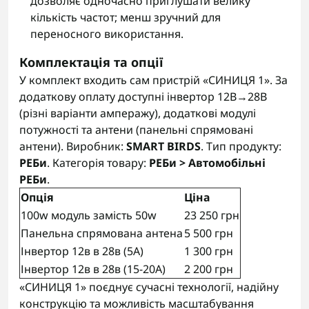
дозволяє одночасно приглушати велику
кількість частот; менш зручний для
переносного використання.
Комплектація та опції
У комплект входить сам пристрій «СИНИЦЯ 1». За
додаткову оплату доступні інвертор 12В→28В
(різні варіанти амперажу), додаткові модулі
потужності та антени (панельні спрямовані
антени). Виробник:
SMART BIRDS
. Тип продукту:
РЕБи
. Категорія товару:
РЕБи > Автомобільні
РЕБи
.
Опція
Ціна
100w модуль замість 50w
23 250 грн
Панельна спрямована антена
5 500 грн
Інвертор 12в в 28в (5А)
1 300 грн
Інвертор 12в в 28в (15-20А)
2 200 грн
«СИНИЦЯ 1» поєднує сучасні технології, надійну
конструкцію та можливість масштабування