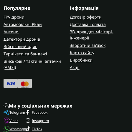
Популярне
Інформація
FPV дрони
Договір оферти
Автомобільні РЕБи
Доставка і оплата
Антени
3D-друк для мілітарі-
інженерії
Детектори дронів
Зворотній зв’язок
Військовий одяг
Карта сайту
Турнікети та бандажі
Виробники
Військові / тактичні аптечки
(AMЗІ)
Акції
Ми у соціальних мережах
Telegram
Facebook
Viber
Instagram
Whatsapp
TikTok