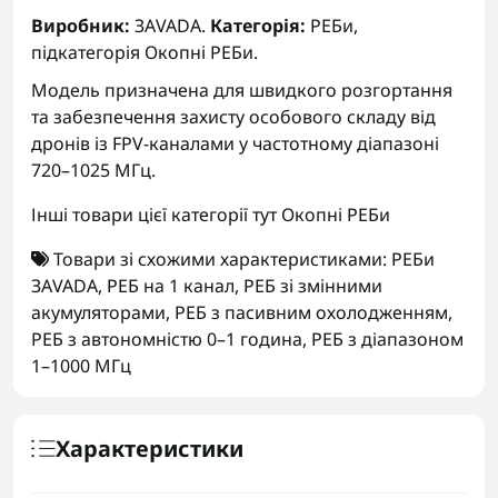
Виробник:
ЗАVADA.
Категорія:
РЕБи,
підкатегорія Окопні РЕБи.
Модель призначена для швидкого розгортання
та забезпечення захисту особового складу від
дронів із FPV-каналами у частотному діапазоні
720–1025 МГц.
Інші товари цієї категорії тут
Окопні РЕБи
Товари зі схожими характеристиками:
РЕБи
ЗАVADA
,
РЕБ на 1 канал
,
РЕБ зі змінними
акумуляторами
,
РЕБ з пасивним охолодженням
,
РЕБ з автономністю 0–1 година
,
РЕБ з діапазоном
1–1000 МГц
Характеристики