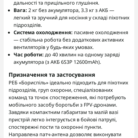
дальності та прицільного глушіння.
Вага:
2 кг без акумулятора, 3.3 кг з АКБ —
легкий та зручний для носіння у складі піхотних
підрозділів.
Система охолодження:
пасивне охолодження
— стабільна робота без додаткових активних
вентиляторів у будь-яких умовах.
Час роботи:
до 40 хвилин на одному заряді
акумулятора (з АКБ 6S3P 12600mAh).
Призначення та застосування
РЕБ «Бориспіль» ідеально підходить для піхотних
підрозділів, груп охорони, спеціалізованих
команд та точок спостереження, які потребують
мобільного засобу боротьби з FPV-дронами.
Завдяки компактним габаритам та малій вазі
пристрій легко інтегрується в бойові патрулі,
спостережні пости та охоронні пункти.
Направлена патч-антена дозволяє виконувати