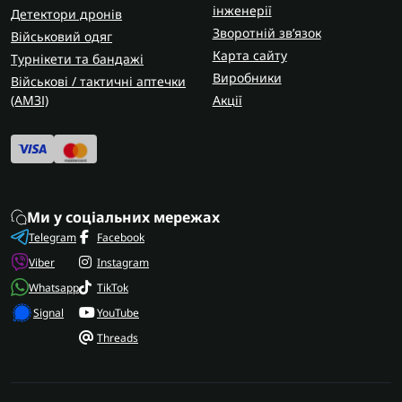
інженерії
Детектори дронів
Зворотній зв’язок
Військовий одяг
Карта сайту
Турнікети та бандажі
Виробники
Військові / тактичні аптечки
(AMЗІ)
Акції
Ми у соціальних мережах
Telegram
Facebook
Viber
Instagram
Whatsapp
TikTok
Signal
YouTube
Threads