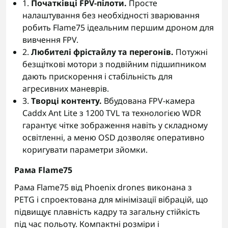
1.
Початківці FPV-пілоти.
Просте
налаштування без необхідності зварювання
робить Flame75 ідеальним першим дроном для
вивчення FPV.
2.
Любителі фрістайлу та перегонів.
Потужні
безщіткові мотори з подвійним підшипником
дають прискорення і стабільність для
агресивних маневрів.
3.
Творці контенту.
Вбудована FPV-камера
Caddx Ant Lite з 1200 TVL та технологією WDR
гарантує чітке зображення навіть у складному
освітленні, а меню OSD дозволяє оперативно
коригувати параметри зйомки.
Рама Flame75
Рама Flame75 від Phoenix drones виконана з
PETG і спроектована для мінімізації вібрацій, що
підвищує плавність кадру та загальну стійкість
під час польоту. Компактні розміри і