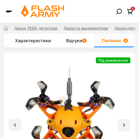
0
Дрони, РЕБИ, детектори
Дрони та квадрокоптери
Дрони для но
Характеристики
Відгуки
Питання
1
0
Під замовлення