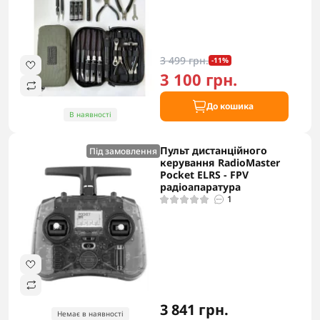
3 499 грн.
-11%
3 100 грн.
До кошика
В наявності
Пульт дистанційного
Під замовлення
керування RadioMaster
Pocket ELRS - FPV
радіоапаратура
1
3 841 грн.
Немає в наявності