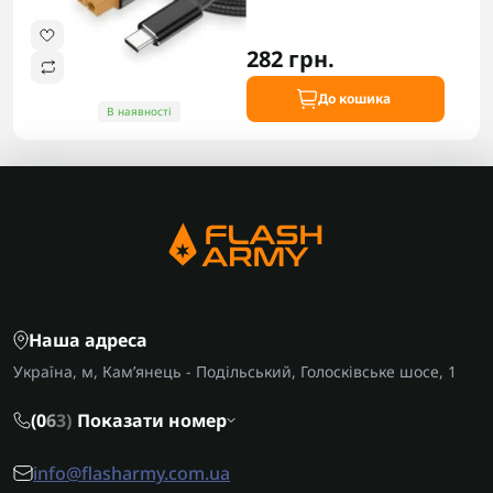
282 грн.
До кошика
В наявності
Наша адреса
Україна, м, Кам’янець - Подільський, Голосківське шосе, 1
(0
6
3)
Показати номер
info@flasharmy.com.ua