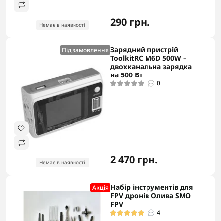
290 грн.
Немає в наявності
Зарядний пристрій
Під замовлення
ToolkitRC M6D 500W –
двохканальна зарядка
на 500 Вт
0
2 470 грн.
Немає в наявності
Набір інструментів для
Акцiя
FPV дронів Олива SMO
FPV
4