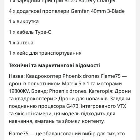
1 х зарядний пристрій BT2.0 Battery Charger
4 х додаткові пропелери Gemfan 40mm 3-Blade
1 х викрутка
1 х кабель Type-C
1 х антена
1 х кейс для транспортування
Технічні та маркетингові відомості
Назва: Квадрокоптер Phoenix drones Flame75 —
дрон із польотником Matrix 5 в 1 та моторами
19800KV. Бренд: Phoenix drones. Категорія: Дрони
та квадрокоптери > Дрони для новачків. Завдяки
поєднанню процесора G473, інтегрованого VTX
та якісної камери, ця модель підходить для
навчання, змагань та зйомки контенту.
Flame75 — це збалансований вибір для тих, хто