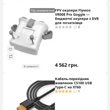
FPV окуляри Flywoo
Під замовлення
VR008 Pro Goggle —
бюджетні окуляри з DVR
для початківця
2
4 562 грн.
В наявності
Кабель-перехідник
живлення CS100 USB
Type-C на XT60
1