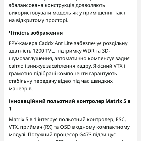
збалансована конструкція дозволяють
використовувати модель як у приміщенні, так і
на відкритому просторі.
Чіткість зображення
FPV-камера Caddx Ant Lite забезпечує роздільну
здатність 1200 TVL, підтримку WDR та 3D-
шумозаглушення, автоматично компенсує заднє
світло і знижує засвітлення кадру. Якісний VTX і
грамотно підібрані компоненти гарантують
стабільну передачу відео під час швидких
маневрів.
Інноваційний польотний контролер Matrix 5 в
1
Matrix 5 в 1 інтегрує польотний контролер, ESC,
VTX, приймач (RX) та OSD в одному компактному
модулі. Потужний процесор G473 підвищує