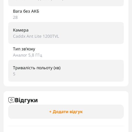
Вага без АКБ
28
Камера
Caddx Ant Lite 1200TVL
Тип звʼязку
Аналог 5,8 ГГц
Тривалість польоту (хв)
5
Відгуки
+ Додати відгук