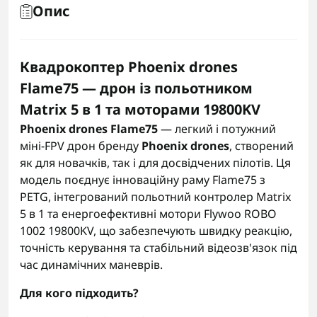
Опис
Квадрокоптер Phoenix drones
Flame75 — дрон із польотником
Matrix 5 в 1 та моторами 19800KV
Phoenix drones Flame75
— легкий і потужний
міні-FPV дрон бренду
Phoenix drones
, створений
як для новачків, так і для досвідчених пілотів. Ця
модель поєднує інноваційну раму Flame75 з
PETG, інтегрований польотний контролер Matrix
5 в 1 та енергоефективні мотори Flywoo ROBO
1002 19800KV, що забезпечують швидку реакцію,
точність керування та стабільний відеозв'язок під
час динамічних маневрів.
Для кого підходить?