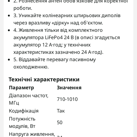
2. Рознесення антен обов'язкове для коректної
роботи.
3. Уникайте колінеарних штирьових диполів
через вразливу «дірку» над об'єктом.
4. Живлення тільки від комплектного
акумулятора LiFePo4 24 В (в описі згадується
акумулятор 12 А·год; у технічних
характеристиках зазначено 24 А·год).
5. Віддавайте перевагу пасивному
охолодженню.
Технічні характеристики
Параметр
Значення
Діапазон частот,
710-1010
МГц
Кодифікація
Так
Потужність
50
модулів, Вт
Напруга живлення,