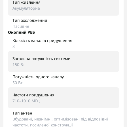
Тип живлення
Акумуляторне
Тип охолодження
Пасивне
Окопний РЕБ
Кількість каналів придушення
3
Загальна потужність системи
150 Вт
Потужність одного каналу
50 Вт
Частоти придушення
710–1010 МГц
Тип антен
Вбудовані, незнімні, оптимізовані під відповідні
частоти, посиленої конструкції