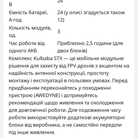
24
В
Ємність батареї,
24 (у описі згадується також
А·год
12)
Кількість модулів,
3
од.
Час роботи від
Приблизно 2,5 години (для
одного АКБ
двох блоків)
Комплекс Kulbaba STX — це мобільне модульне
рішення для захисту від FPV-дронів з акцентом на
надійність антенної конструкції, простоту
монтажу і експлуатації в польових умовах. Перед
придбанням переконайтесь у походженні
пристрою (AWEDYNE) і дотримуйтесь
рекомендацій щодо живлення та охолодження
для довговічної роботи. Для подовження часу
роботи використовуйте додаткові акумуляторні
блоки від виробника, а не самостійні переділи
під інше живлення.