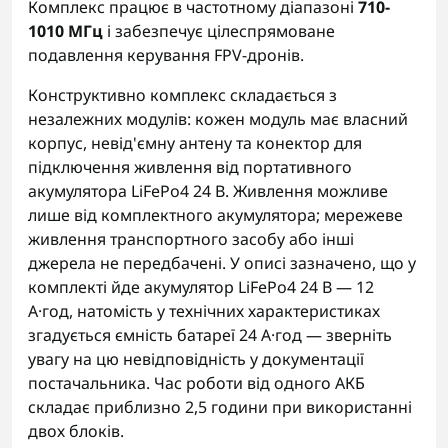
Комплекс працює в частотному діапазоні
710-
1010 МГц
і забезпечує цілеспрямоване
подавлення керування FPV-дронів.
Конструктивно комплекс складається з
незалежних модулів: кожен модуль має власний
корпус, невід'ємну антену та конектор для
підключення живлення від портативного
акумулятора LiFePo4 24 В. Живлення можливе
лише від комплектного акумулятора; мережеве
живлення транспортного засобу або інші
джерела не передбачені. У описі зазначено, що у
комплекті йде акумулятор LiFePo4 24 В — 12
А·год, натомість у технічних характеристиках
згадується ємність батареї 24 А·год — зверніть
увагу на цю невідповідність у документації
постачальника. Час роботи від одного АКБ
складає приблизно 2,5 години при використанні
двох блоків.