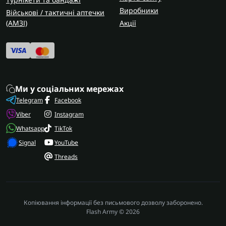
Виробники
Військові / тактичні аптечки
(AMЗІ)
Акції
Ми у соціальних мережах
Telegram
Facebook
Viber
Instagram
Whatsapp
TikTok
Signal
YouTube
Threads
Копіювання інформації без письмового дозволу заборонено.
Flash Army © 2026