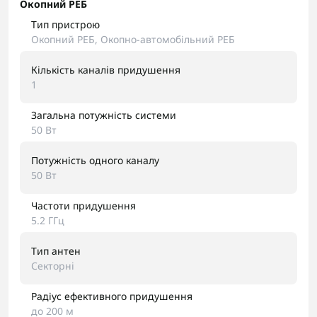
Окопний РЕБ
Тип пристрою
Окопний РЕБ, Окопно-автомобільний РЕБ
Кількість каналів придушення
1
Загальна потужність системи
50 Вт
Потужність одного каналу
50 Вт
Частоти придушення
5.2 ГГц
Тип антен
Секторні
Радіус ефективного придушення
до 200 м