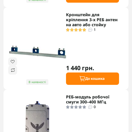
Кронштейн для
кріплення 3-х РЕБ антен
на авто або стойку
1
1 440 грн.
До кошика
В наявності
РЕБ-модуль робочої
смуги 300–400 МГц
0