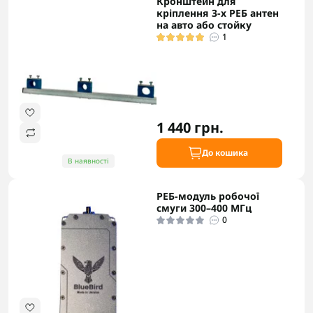
Кронштейн для
кріплення 3-х РЕБ антен
на авто або стойку
1
1 440 грн.
До кошика
В наявності
РЕБ-модуль робочої
смуги 300–400 МГц
0