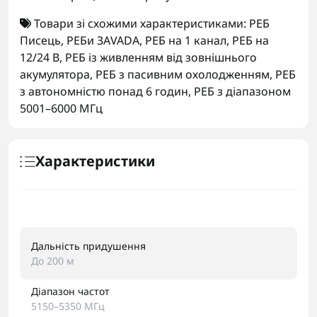
Товари зі схожими характеристиками:
РЕБ
Писець
,
РЕБи ЗАVADA
,
РЕБ на 1 канал
,
РЕБ на
12/24 В
,
РЕБ із живленням від зовнішнього
акумулятора
,
РЕБ з пасивним охолодженням
,
РЕБ
з автономністю понад 6 годин
,
РЕБ з діапазоном
5001–6000 МГц
Характеристики
Дальність придушення
До 200 м
Діапазон частот
5150–5350 МГц