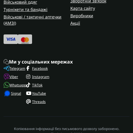
Зворотній зв’язок
Військовий одяг
Карта сайту
Турнікети та бандажі
Виробники
Військові / тактичні аптечки
(AMЗІ)
Акції
Ми у соціальних мережах
Telegram
Facebook
Viber
Instagram
Whatsapp
TikTok
Signal
YouTube
Threads
Копіювання інформації без письмового дозволу заборонено.