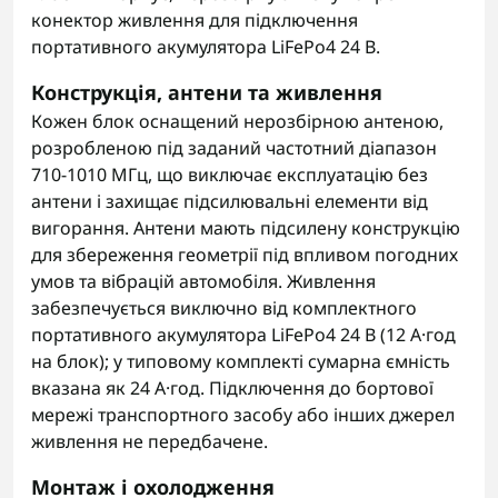
конектор живлення для підключення
портативного акумулятора LiFePo4 24 В.
Конструкція, антени та живлення
Кожен блок оснащений нерозбірною антеною,
розробленою під заданий частотний діапазон
710-1010 МГц, що виключає експлуатацію без
антени і захищає підсилювальні елементи від
вигорання. Антени мають підсилену конструкцію
для збереження геометрії під впливом погодних
умов та вібрацій автомобіля. Живлення
забезпечується виключно від комплектного
портативного акумулятора LiFePo4 24 В (12 А·год
на блок); у типовому комплекті сумарна ємність
вказана як 24 А·год. Підключення до бортової
мережі транспортного засобу або інших джерел
живлення не передбачене.
Монтаж і охолодження