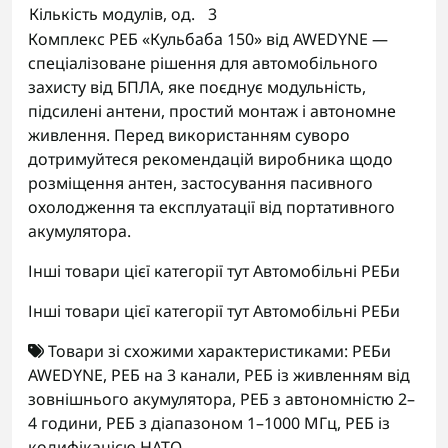
Кількість модулів, од.
3
Комплекс РЕБ «Кульбаба 150» від AWEDYNE —
спеціалізоване рішення для автомобільного
захисту від БПЛА, яке поєднує модульність,
підсилені антени, простий монтаж і автономне
живлення. Перед використанням суворо
дотримуйтеся рекомендацій виробника щодо
розміщення антен, застосування пасивного
охолодження та експлуатації від портативного
акумулятора.
Інші товари цієї категорії тут
Автомобільні РЕБи
Інші товари цієї категорії тут
Автомобільні РЕБи
Товари зі схожими характеристиками:
РЕБи
AWEDYNE
,
РЕБ на 3 канали
,
РЕБ із живленням від
зовнішнього акумулятора
,
РЕБ з автономністю 2–
4 години
,
РЕБ з діапазоном 1–1000 МГц
,
РЕБ із
кодифікацією НАТО