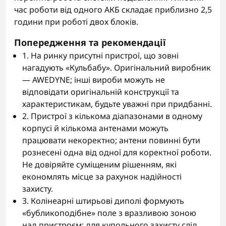
час роботи від одного АКБ складає приблизно 2,5
години при роботі двох блоків.
Попередження та рекомендації
1. На ринку присутні пристрої, що зовні
нагадують «Кульбабу». Оригінальний виробник
— AWEDYNE; інші вироби можуть не
відповідати оригінальній конструкції та
характеристикам, будьте уважні при придбанні.
2. Пристрої з кількома діапазонами в одному
корпусі й кількома антенами можуть
працювати некоректно; антени повинні бути
рознесені одна від одної для коректної роботи.
Не довіряйте суміщеним рішенням, які
економлять місце за рахунок надійності
захисту.
3. Колінеарні штирьові диполі формують
«бубликоподібне» поле з вразливою зоною
над пристроєм; для купольного захисту слід