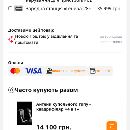
керування для пристроїв РЕБ
Зарядна станція «Генера-28»
35 999 грн.
Доставимо цей товар:
Новою Поштою у відділення та
за тарифами
перевізника
поштомати
Оплата
оплата за рахунком
готівкою
Часто купують разом
Антени купольного типу -
квадрифіляр «4 в 1»
14 100 грн.