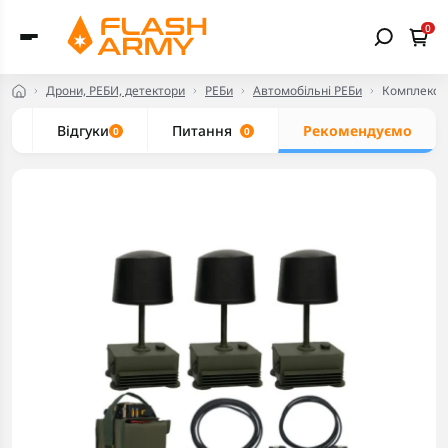
0
Дрони, РЕБИ, детектори
РЕБи
Автомобільні РЕБи
Комплекс Р
и
Відгуки
Питання
Рекомендуємо
0
0