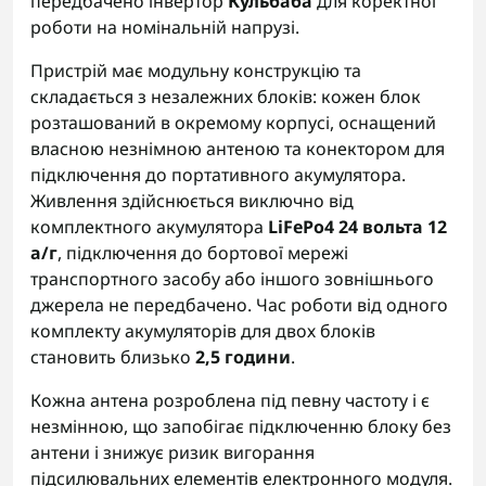
передбачено інвертор
Кульбаба
для коректної
роботи на номінальній напрузі.
Пристрій має модульну конструкцію та
складається з незалежних блоків: кожен блок
розташований в окремому корпусі, оснащений
власною незнімною антеною та конектором для
підключення до портативного акумулятора.
Живлення здійснюється виключно від
комплектного акумулятора
LiFePo4 24 вольта 12
а/г
, підключення до бортової мережі
транспортного засобу або іншого зовнішнього
джерела не передбачено. Час роботи від одного
комплекту акумуляторів для двох блоків
становить близько
2,5 години
.
Кожна антена розроблена під певну частоту і є
незмінною, що запобігає підключенню блоку без
антени і знижує ризик вигорання
підсилювальних елементів електронного модуля.