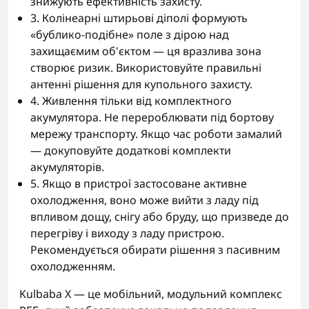
знижують ефективність захисту.
3. Колінеарні штирьові діполі формують
«бублико-подібне» поле з дірою над
захищаємим об'єктом — ця вразлива зона
створює ризик. Використовуйте правильні
антенні рішення для купольного захисту.
4. Живлення тільки від комплектного
акумулятора. Не перероблювати під бортову
мережу транспорту. Якщо час роботи замалий
— докуповуйте додаткові комплекти
акумуляторів.
5. Якщо в пристрої застосоване активне
охолодження, воно може вийти з ладу під
впливом дощу, снігу або бруду, що призведе до
перегріву і виходу з ладу пристрою.
Рекомендується обирати рішення з пасивним
охолодженням.
Kulbaba X — це мобільний, модульний комплекс