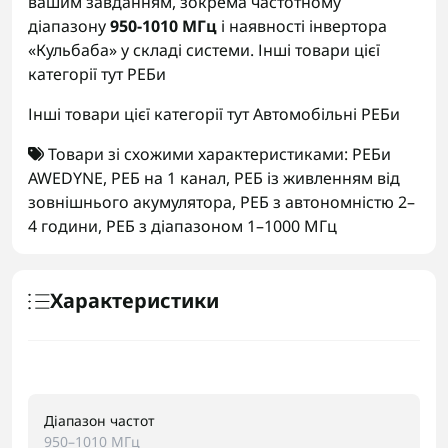
вашим завданням, зокрема частотному
діапазону
950-1010 МГц
і наявності інвертора
«Кульбаба» у складі системи. Інші товари цієї
категорії тут
РЕБи
Інші товари цієї категорії тут
Автомобільні РЕБи
Товари зі схожими характеристиками:
РЕБи
AWEDYNE
,
РЕБ на 1 канал
,
РЕБ із живленням від
зовнішнього акумулятора
,
РЕБ з автономністю 2–
4 години
,
РЕБ з діапазоном 1–1000 МГц
Характеристики
Діапазон частот
950–1010 МГц