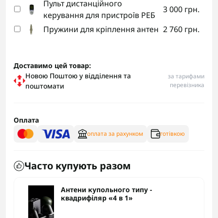
Пульт дистанційного
3 000 грн.
керування для пристроїв РЕБ
Пружини для кріплення антен
2 760 грн.
Доставимо цей товар:
Новою Поштою у відділення та
за тарифами
перевізника
поштомати
Оплата
оплата за рахунком
готівкою
Часто купують разом
Антени купольного типу -
квадрифіляр «4 в 1»