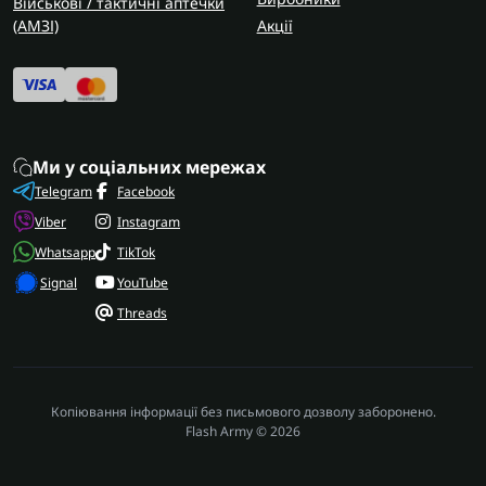
Військові / тактичні аптечки
(AMЗІ)
Акції
Ми у соціальних мережах
Telegram
Facebook
Viber
Instagram
Whatsapp
TikTok
Signal
YouTube
Threads
Копіювання інформації без письмового дозволу заборонено.
Flash Army © 2026