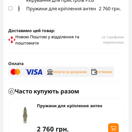
керування для пристроїв РЕБ
Пружини для кріплення антен
2 760 грн.
Доставимо цей товар:
Новою Поштою у відділення та
за тарифами
перевізника
поштомати
Оплата
оплата за рахунком
готівкою
Часто купують разом
Купольний РЕБ Бульба 1.0
120 000 грн.