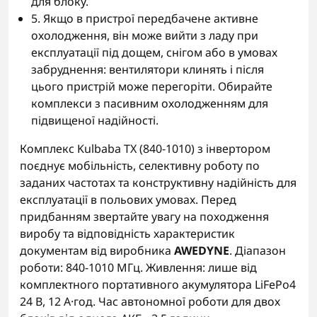
для блоку.
5. Якщо в пристрої передбачене активне
охолодження, він може вийти з ладу при
експлуатації під дощем, снігом або в умовах
забруднення: вентилятори клинять і після
цього пристрій може перегоріти. Обирайте
комплекси з пасивним охолодженням для
підвищеної надійності.
Комплекс Kulbaba TX (840-1010) з інвертором
поєднує мобільність, селективну роботу по
заданих частотах та конструктивну надійність для
експлуатації в польових умовах. Перед
придбанням звертайте увагу на походження
виробу та відповідність характеристик
документам від виробника
AWEDYNE
. Діапазон
роботи: 840-1010 МГц. Живлення: лише від
комплектного портативного акумулятора LiFePo4
24 В, 12 А·год. Час автономної роботи для двох