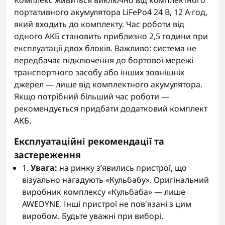
Комплекс живиться виключно від комплектного
портативного акумулятора LiFePo4 24 В, 12 А·год,
який входить до комплекту. Час роботи від
одного АКБ становить приблизно 2,5 години при
експлуатації двох блоків. Важливо: система не
передбачає підключення до бортової мережі
транспортного засобу або інших зовнішніх
джерел — лише від комплектного акумулятора.
Якщо потрібний більший час роботи —
рекомендується придбати додатковий комплект
АКБ.
Експлуатаційні рекомендації та
застереження
1.
Увага:
на ринку зʼявились пристрої, що
візуально нагадують «Кульбабу». Оригінальний
виробник комплексу «Кульбаба» — лише
AWEDYNE. Інші пристрої не пов'язані з цим
виробом. Будьте уважні при виборі.