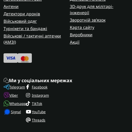
Антени
3D-друк для мілітарі-
інженерії
Детектори дронів
Зворотній зв’язок
Військовий одяг
Карта сайту
Турнікети та бандажі
Виробники
Військові / тактичні аптечки
(AMЗІ)
Акції
Ми у соціальних мережах
Telegram
Facebook
Viber
Instagram
Whatsapp
TikTok
Signal
YouTube
Threads