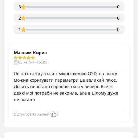
3
0
2
0
1
0
Максим Кирик
08 квітня (15:39)
Легко інтегрується з мікросхемою OSD, на льоту
можна коригувати параметри це великий плюс.
Досить непогано справляється у вечері. Все ж
деякі мої потреби не закрила, але в цілому дуже
не погано
Відгук був корисний?
0