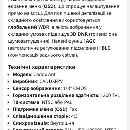
екранне меню (
OSD
), що спрощує налаштування
прямо на місці. Для поліпшеної деталізації за
складного освітлення використовується
глобальний WDR
, а якість зображення у
складних умовах підвищує
3D DNR
(тривимірне
шумозаглушення). Наявні функції
AGC
(автоматичне регулювання підсилення) і
BLC
(компенсація заднього світла).
Технічні характеристики
Модель
: Caddx Ant
Виробник
: CADDXFPV
Сенсор зображення
: 1/3" CMOS
Горизонтальна роздільна здатність
: 1200 TVL
ТВ-система
: NTSC або PAL
Підтримка меню (OSD)
: Так
Співвідношення сторін
: 4:3
Синхронізація
: Внутрішня