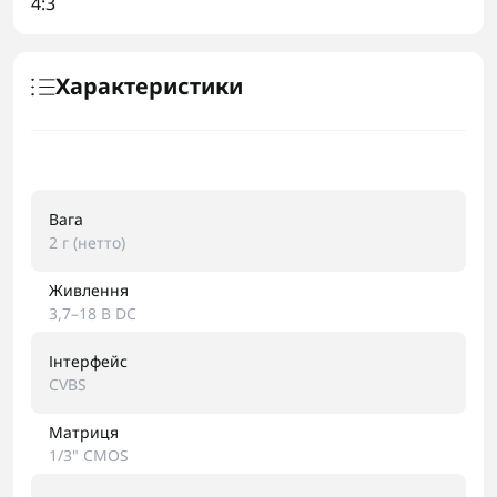
4:3
Характеристики
Вага
2 г (нетто)
Живлення
3,7–18 В DC
Інтерфейс
CVBS
Матриця
1/3" CMOS