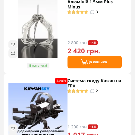
Алюміній 1.5мм Plus
Minus
3
2 800 грн.
-14%
2 420 грн.
До кошика
В наявності
Система скиду Кажан на
Акцiя
FPV
2
1 200 грн.
-15%
1 017 грн.