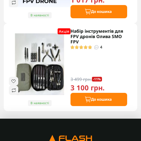
До кошика
В наявності
Набір інструментів для
Акцiя
FPV дронів Олива SMO
FPV
4
3 499 грн.
-11%
3 100 грн.
До кошика
В наявності