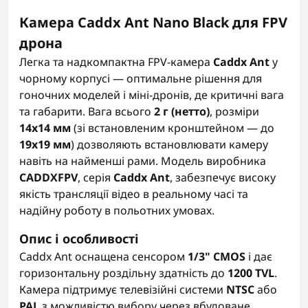
Камера Caddx Ant Nano Black для FPV
дрона
Легка та надкомпактна FPV-камера
Caddx Ant
у
чорному корпусі — оптимальне рішення для
гоночних моделей і міні-дронів, де критичні вага
та габарити. Вага всього
2 г (нетто)
, розміри
14x14 мм
(зі встановленим кронштейном — до
19x19 мм
) дозволяють встановлювати камеру
навіть на найменші рами. Модель виробника
CADDXFPV
, серія
Caddx Ant
, забезпечує високу
якість трансляції відео в реальному часі та
надійну роботу в польотних умовах.
Опис і особливості
Caddx Ant оснащена сенсором
1/3" CMOS
і дає
горизонтальну роздільну здатність до
1200 TVL
.
Камера підтримує телевізійні системи
NTSC
або
PAL
з можливістю вибору через вбудоване