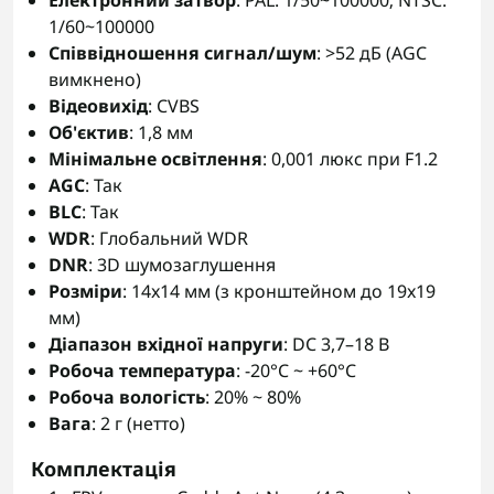
Електронний затвор
: PAL: 1/50~100000; NTSC:
1/60~100000
Співвідношення сигнал/шум
: >52 дБ (AGC
вимкнено)
Відеовихід
: CVBS
Об'єктив
: 1,8 мм
Мінімальне освітлення
: 0,001 люкс при F1.2
AGC
: Так
BLC
: Так
WDR
: Глобальний WDR
DNR
: 3D шумозаглушення
Розміри
: 14x14 мм (з кронштейном до 19x19
мм)
Діапазон вхідної напруги
: DC 3,7–18 В
Робоча температура
: -20°C ~ +60°C
Робоча вологість
: 20% ~ 80%
Вага
: 2 г (нетто)
Комплектація