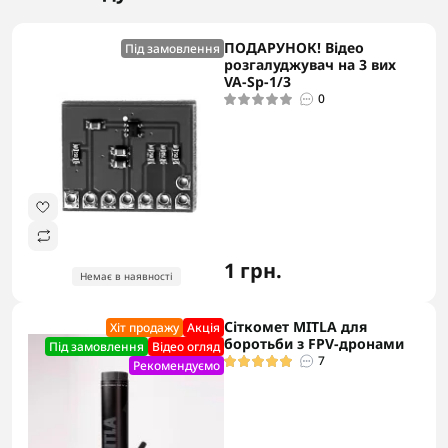
ПОДАРУНОК! Відео
Під замовлення
розгалуджувач на 3 вих
VA-Sp-1/3
0
1 грн.
Немає в наявності
Сіткомет MITLA для
Хіт продажу
Акцiя
боротьби з FPV-дронами
Під замовлення
Відео огляд
7
Рекомендуємо