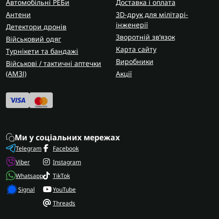
Автомобільні РЕБи
Доставка і оплата
Антени
3D-друк для мілітарі-
інженерії
Детектори дронів
Зворотній зв’язок
Військовий одяг
Карта сайту
Турнікети та бандажі
Виробники
Військові / тактичні аптечки
(AMЗІ)
Акції
Ми у соціальних мережах
Telegram
Facebook
Viber
Instagram
Whatsapp
TikTok
Signal
YouTube
Threads