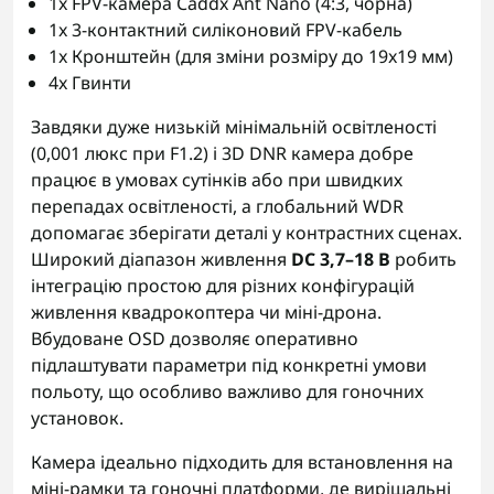
1x FPV-камера Caddx Ant Nano (4:3, чорна)
1x 3-контактний силіконовий FPV-кабель
1x Кронштейн (для зміни розміру до 19x19 мм)
4x Гвинти
Завдяки дуже низькій мінімальній освітленості
(0,001 люкс при F1.2) і 3D DNR камера добре
працює в умовах сутінків або при швидких
перепадах освітленості, а глобальний WDR
допомагає зберігати деталі у контрастних сценах.
Широкий діапазон живлення
DC 3,7–18 В
робить
інтеграцію простою для різних конфігурацій
живлення квадрокоптера чи міні-дрона.
Вбудоване OSD дозволяє оперативно
підлаштувати параметри під конкретні умови
польоту, що особливо важливо для гоночних
установок.
Камера ідеально підходить для встановлення на
міні-рамки та гоночні платформи, де вирішальні