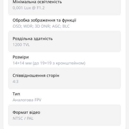
Мінімальна освітленість
0,001 Lux @ F1.2
Обробка зображення та функції
OSD; WDR; 3D DNR; AGC; BLC
Роздільна здатність
1200 TVL
Розміри
14×14 мм (до 19×19 з кронштейном)
Співвідношення сторін
4:3
Тип
Аналогова FPV
Формат відео
NTSC / PAL