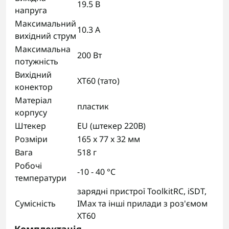
19.5 В
напруга
Максимальний
10.3 А
вихідний струм
Максимальна
200 Вт
потужність
Вихідний
XT60 (тато)
конектор
Матеріал
пластик
корпусу
Штекер
EU (штекер 220В)
Розміри
165 x 77 x 32 мм
Вага
518 г
Робочі
-10 - 40 °C
температури
зарядні пристрої ToolkitRC, iSDT,
Сумісність
IMax та інші прилади з роз'ємом
XT60