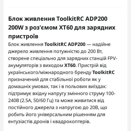
Блок живлення ToolkitRC ADP200
200W з роз'ємом XT60 для зарядних
пристроїв
Блок живлення
ToolkitRC ADP200
— надійне
джерело живлення потужністю до 200 Вт,
створене спеціально для зарядних станцій FPV-
акумуляторів з виходом
XT60
. Пристрій від
українського/міжнародного бренду
ToolkitRC
призначений для стабільної роботи як у
домашніх умовах, так і в польових виїздах:
підтримує вхідну напругу змінного струму 100-
240В (2.5А, 50/60 Гц) та може живитися від
постійного джерела з напругою до 20В, що
робить його універсальним рішенням для
ентузіастів дронів і квадрокоптерів.