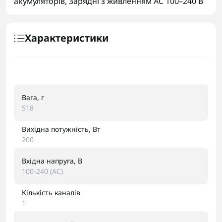
акумуляторів
,
Зарядні з живленням AC 100–240 В
Характеристики
Вага, г
518
Вихідна потужність, Вт
200
Вхідна напруга, В
100-240 (AC)
Кількість каналів
1