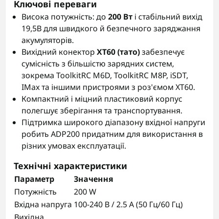
Ключові переваги
Висока потужність: до
200 Вт
і стабільний вихід
19,5В для швидкого й безпечного заряджання
акумуляторів.
Вихідний конектор
XT60 (тато)
забезпечує
сумісність з більшістю зарядних систем,
зокрема ToolkitRC M6D, ToolkitRC M8P, iSDT,
IMax та іншими пристроями з роз'ємом XT60.
Компактний і міцний пластиковий корпус
полегшує зберігання та транспортування.
Підтримка широкого діапазону вхідної напруги
робить ADP200 придатним для використання в
різних умовах експлуатації.
Технічні характеристики
Параметр
Значення
Потужність
200 W
Вхідна напруга
100-240 В / 2.5 А (50 Гц/60 Гц)
Вихідна