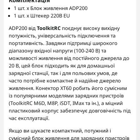
Комплектація
1 шт. x Блок живлення ADP200
1 шт. x Штекер 220В EU
ADP200 від
ToolkitRC
поєднує високу вихідну
потужність, універсальність підключення та
портативність. Завдяки підтримці широкого
діапазону вхідної напруги (100-240 В) та
можливості живлення від постійного джерела до
20 В, цей блок підходить як для домашньої
зарядної станції, так і для польових умов, де
часто потрібне компактне й надійне джерело
живлення. Конектор XT60 робить його сумісним
із популярними моделями зарядних пристроїв
(ToolkitRC M6D, M8P, iSDT, IMax та ін.), а міцний
пластиковий корпус забезпечує довговічність під
час експлуатації.
Якщо ви шукаєте компактний, потужний і
сумісний блок живлення для зарядних пристроїв