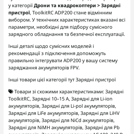
у категорії
Дрони та квадрокоптери > Зарядні
пристрої
, ToolkitRC ADP200 стане відмінним
вибором. У технічних характеристиках вказані всі
параметри, необхідні для підбору сумісного
зарядного обладнання та безпечної експлуатації.
Інші деталі щодо сумісних моделей і
рекомендації з підключення допоможуть
правильно інтегрувати ADP200 у вашу систему
заряджання акумуляторів FPV.
Інші товари цієї категорії тут
Зарядні пристрої
Товари зі схожими характеристиками:
Зарядні
ToolkitRC
,
Зарядні 10–15 А
,
Зарядні для Li-ion
акумуляторів
,
Зарядні для Li-pol акумуляторів
,
Зарядні для LiFe акумуляторів
,
Зарядні для LiHV
акумуляторів
,
Зарядні для NiCd акумуляторів
,
Зарядні для NiMH акумуляторів
,
Зарядні для Pb