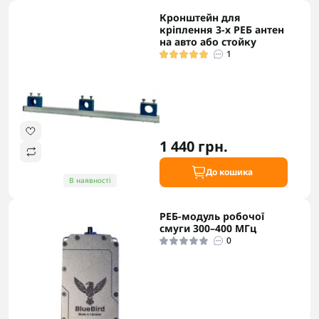
Кронштейн для
кріплення 3-х РЕБ антен
на авто або стойку
1
1 440 грн.
До кошика
В наявності
РЕБ-модуль робочої
смуги 300–400 МГц
0