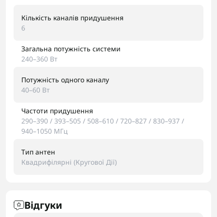
Кількість каналів придушення
6
Загальна потужність системи
240–360 Вт
Потужність одного каналу
40–60 Вт
Частоти придушення
290–390 / 393–505 / 508–610 / 720–827 / 830–937 /
940–1050 МГц
Тип антен
Квадрифілярні (Кругової Дії)
Відгуки