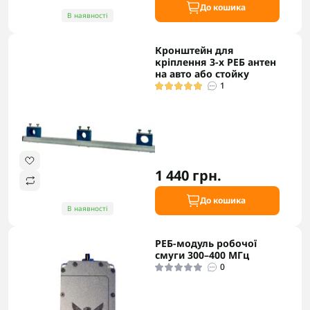
До кошика
В наявності
Кронштейн для
кріплення 3-х РЕБ антен
на авто або стойку
1
1 440 грн.
До кошика
В наявності
РЕБ-модуль робочої
смуги 300–400 МГц
0