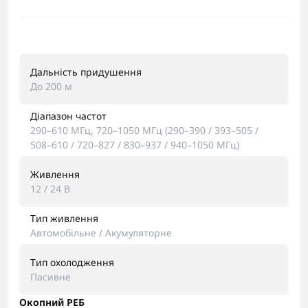
Дальність придушення
До 200 м
Діапазон частот
290–610 МГц, 720–1050 МГц (290–390 / 393–505 /
508–610 / 720–827 / 830–937 / 940–1050 МГц)
Живлення
12 / 24 В
Тип живлення
Автомобільне / Акумуляторне
Тип охолодження
Пасивне
Окопний РЕБ