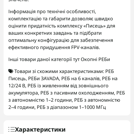
Інформація про технічні особливості,
комплектацію та габарити дозволяє швидко
оцінити придатність комплексу «Писець» для
ваших конкретних завдань та підібрати
оптимальну конфігурацію для забезпечення
ефективного придушення FPV-каналів.
Інші товари даної категорії тут
Окопні РЕБи
Товари зі схожими характеристиками:
РЕБ
Писець
,
РЕБи ЗАVADA
,
РЕБ на 6 каналів
,
РЕБ на
12/24 В
,
РЕБ із живленням від зовнішнього
акумулятора
,
РЕБ з пасивним охолодженням
,
РЕБ
з автономністю 1–2 години
,
РЕБ з автономністю
2–4 години
,
РЕБ з діапазоном 1–1000 МГц
Характеристики