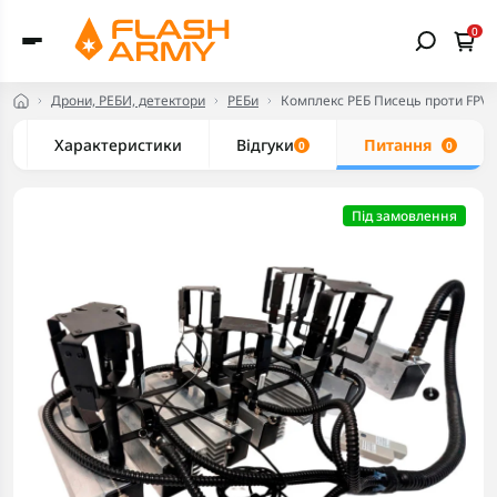
0
Дрони, РЕБИ, детектори
РЕБи
Комплекс РЕБ Писець проти FPV н
Характеристики
Відгуки
Питання
0
0
Під замовлення