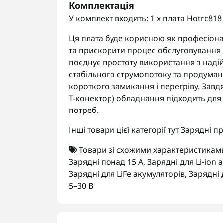
Комплектація
У комплект входить: 1 x плата Hotrc818
Ця плата буде корисною як професіонал
та прискорити процес обслуговування б
поєднує простоту використання з наді
стабільного струмопотоку та продума
короткого замикання і перегріву. Завд
Т-конектор) обладнання підходить для
потреб.
Інші товари цієї категорії тут
Зарядні пр
Товари зі схожими характеристикам
Зарядні понад 15 А
,
Зарядні для Li-ion 
Зарядні для LiFe акумуляторів
,
Зарядні 
5–30 В