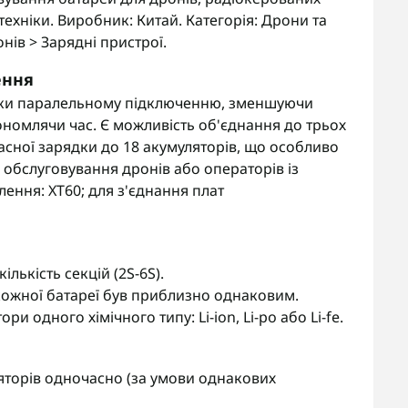
техніки. Виробник: Китай. Категорія: Дрони та
ів > Зарядні пристрої.
ення
яки паралельному підключенню, зменшуючи
кономлячи час. Є можливість об'єднання до трьох
асної зарядки до 18 акумуляторів, що особливо
 обслуговування дронів або операторів із
лення: XT60; для з'єднання плат
лькість секцій (2S-6S).
ожної батареї був приблизно однаковим.
 одного хімічного типу: Li-ion, Li-po або Li-fe.
яторів одночасно (за умови однакових