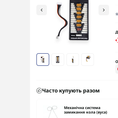
Д
О
Часто купують разом
ACMED XL
Механічна система
замикання кола (вуса)