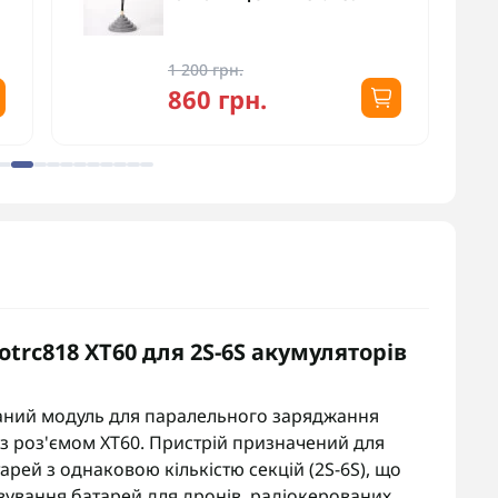
1 200 грн.
860 грн.
trc818 XT60 для 2S-6S акумуляторів
аний модуль для паралельного заряджання
-fe) з роз'ємом XT60. Пристрій призначений для
арей з однаковою кількістю секцій (2S-6S), що
ування батарей для дронів, радіокерованих