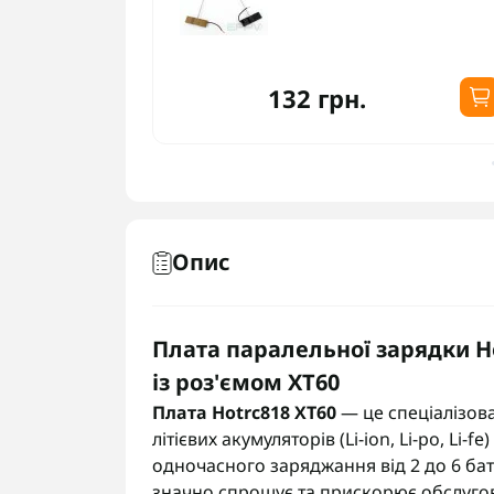
132 грн.
Опис
Плата паралельної зарядки Ho
із роз'ємом XT60
Плата Hotrc818 XT60
— це спеціалізов
літієвих акумуляторів (Li-ion, Li-po, Li
одночасного заряджання від 2 до 6 бат
значно спрощує та прискорює обслугов