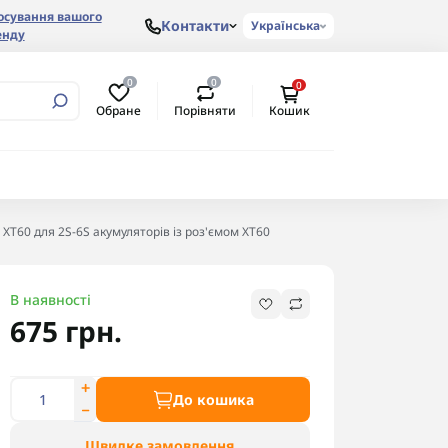
осування вашого
Контакти
Українська
енду
0
0
0
Обране
Порівняти
Кошик
XT60 для 2S-6S акумуляторів із роз'ємом XT60
В наявності
675 грн.
До кошика
Швидке замовлення