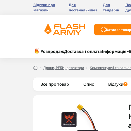
Відгуки про
Для
Для
По
магазин
постачальників
тендерів
др
Каталог товар
Розпродаж
Доставка і оплата
Інформація
Дрони, РЕБИ, детектори
Комплектуючі та запчас
Все про товар
Опис
Відгуки
0