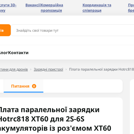
слуги 3D-
Вакансії
Комерційна
Координація та
Пр
уку
пропозиція
співпраця
бр
ів
Блог
Контакти
тини для дронів
Зарядні пристрої
Плата паралельної зарядки Hotrc818 
Питання
0
Плата паралельної зарядки
Hotrc818 XT60 для 2S-6S
акумуляторів із роз'ємом XT60