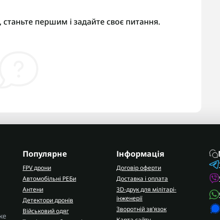
 станьте першим і задайте своє питання.
Популярне
Інформація
FPV дрони
Договір оферти
Автомобільні РЕБи
Доставка і оплата
Антени
3D-друк для мілітарі-
інженерії
Детектори дронів
Зворотній зв’язок
Військовий одяг
ке
Карта сайту