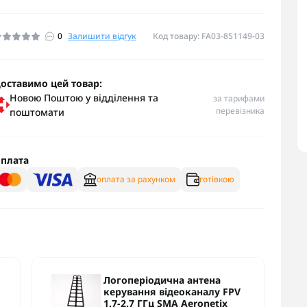
0
Залишити відгук
Код товару: FA03-851149-03
оставимо цей товар:
Новою Поштою у відділення та
за тарифами
перевізника
поштомати
плата
оплата за рахунком
готівкою
Логоперіодична антена
керування відеоканалу FPV
1.7-2.7 ГГц SMA Aeronetix