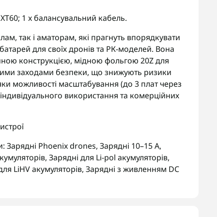
 XT60; 1 x балансувальний кабель.
ам, так і аматорам, які прагнуть впорядкувати
атарей для своїх дронів та РК-моделей. Вона
йною конструкцією, мідною фольгою 20Z для
ними заходами безпеки, що знижують ризики
яки можливості масштабування (до 3 плат через
 індивідуального використання та комерційних
истрої
и:
Зарядні Phoenix drones
,
Зарядні 10–15 А
,
акумуляторів
,
Зарядні для Li-pol акумуляторів
,
для LiHV акумуляторів
,
Зарядні з живленням DC