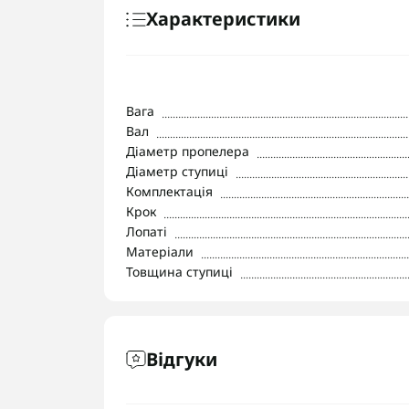
Характеристики
Вага
Вал
Діаметр пропелера
Діаметр ступиці
Комплектація
Крок
Лопаті
Матеріали
Товщина ступиці
Відгуки