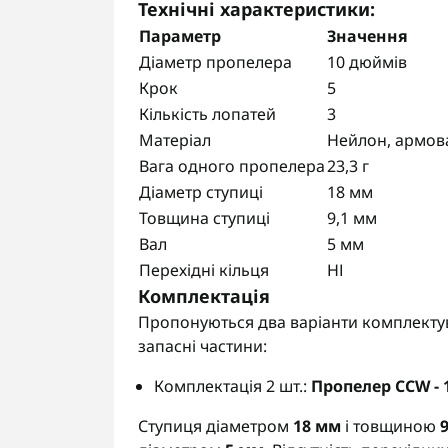
Технічні характеристики:
Параметр
Значення
Діаметр пропелера
10 дюймів
Крок
5
Кількість лопатей
3
Матеріал
Нейлон, армов
Вага одного пропелера
23,3 г
Діаметр ступиці
18 мм
Товщина ступиці
9,1 мм
Вал
5 мм
Перехідні кільця
НІ
Комплектація
Пропонуються два варіанти комплектув
запасні частини:
Комплектація 2 шт.:
Пропелер CCW - 
Ступиця діаметром
18 мм
і товщиною