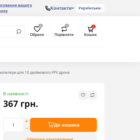
осування вашого
Контакти
Українська
енду
0
0
0
Обране
Порівняти
Кошик
ропелери для 10 дюймового FPV дрона
В наявності
367 грн.
До кошика
Швидке замовлення