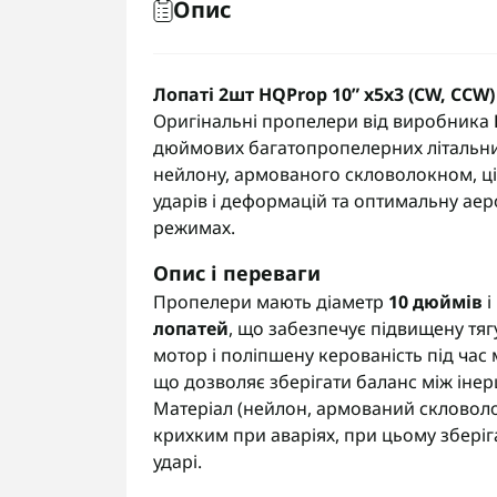
Опис
Лопаті 2шт HQProp 10” x5x3 (CW, CC
Оригінальні пропелери від виробника
дюймових багатопропелерних літальних 
нейлону, армованого скловолокном, ці л
ударів і деформацій та оптимальну аер
режимах.
Опис і переваги
Пропелери мають діаметр
10 дюймів
і
лопатей
, що забезпечує підвищену тя
мотор і поліпшену керованість під ча
що дозволяє зберігати баланс між інер
Матеріал (нейлон, армований скловоло
крихким при аваріях, при цьому зберіг
ударі.