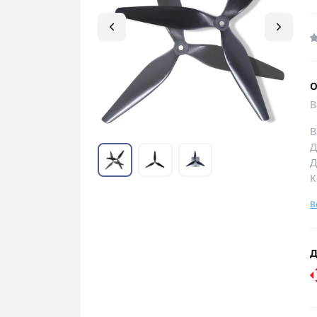
О
В
В
Д
Д
К
В
Д