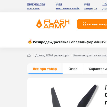
Відгуки про
Для
Для
По
магазин
постачальників
тендерів
др
Каталог товар
Розпродаж
Доставка і оплата
Інформація
Дрони, РЕБИ, детектори
Комплектуючі та запчас
Все про товар
Опис
Характери