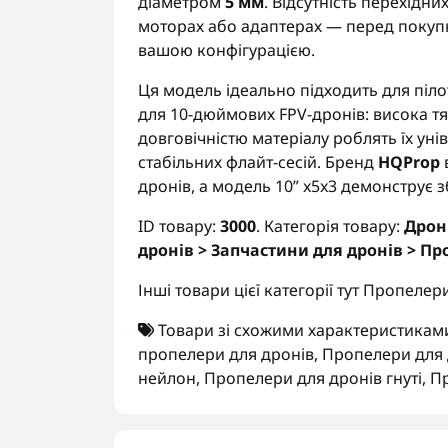
діаметром
5 мм
. Відсутність перехідн
моторах або адаптерах — перед покупк
вашою конфігурацією.
Ця модель ідеально підходить для піло
для 10-дюймових FPV-дронів: висока т
довговічністю матеріалу роблять їх ун
стабільних флайт-сесій. Бренд
HQProp
дронів, а модель 10” x5x3 демонструє з
ID товару:
3000
. Категорія товару:
Дрон
дронів > Запчастини для дронів > П
Інші товари цієї категорії тут
Пропелер
Товари зі схожими характеристикам
пропелери для дронів
,
Пропелери для 
нейлон
,
Пропелери для дронів гнуті
,
Пр