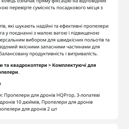
их кілець означає пряму фіксацію на відповідних
ою перевірте сумісність посадкового місця з
тів, які шукають надійні та ефективні пропелери
яга у поєднанні з малою вагою і підвищеною
іверсальним вибором для швидкісних польотів та
відомий якісними запасними частинами для
балансовану продуктивність і витривалість.
и та квадрокоптери > Комплектуючі для
ропелери
.
и
и:
Пропелери для дронів HQProp
,
3-лопатеві
дронів 10 дюймів
,
Пропелери для дронів
опелери для дронів 2 шт