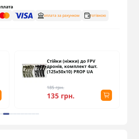
плата
оплата за рахунком
готівкою
Cтійки (ніжки) до FPV
дронів, комплект 4шт.
(125х50х10) PROP UA
185 грн.
135 грн.