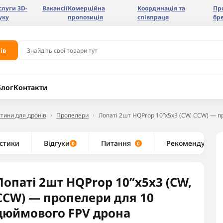
слуги 3D-
Вакансії
Комерційна
Координація та
Пр
уку
пропозиція
співпраця
бр
ів
Блог
Контакти
тини для дронів
Пропелери
Лопаті 2шт HQProp 10”x5x3 (CW, CCW) — п
стики
Відгуки
Питання
Рекомендуємо
0
0
Лопаті 2шт HQProp 10”x5x3 (CW,
CCW) — пропелери для 10
дюймового FPV дрона