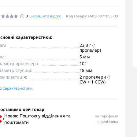
0
Залишити відгук
Код товару: FA03-6371053-03
сновні характеристики:
ага:
23,3 г (1
пропелер)
ал:
5 мм
іаметр пропелера:
10"
іаметр ступиці:
18 мм
омплектація:
2 пропелери (1
CW + 1 CCW)
сі характеристики
оставимо цей товар:
Новою Поштою у відділення та
за тарифами
перевізника
поштомати