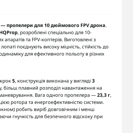
W) — пропелери для 10 дюймового FPV дрона
.
HQProp
, розроблені спеціально для 10-
апаратів та FPV-коптерів. Виготовлені з
опаті поєднують високу міцність, стійкість до
одинаміку для ефективного польоту в різних
 крок
5
, конструкція виконана у вигляді
3
гу, більш плавний розподіл навантаження на
с маневрування. Вага одного пропелера —
23,3 г
,
цією ротора та енергоефективністю системи.
кном) робить виріб довговічним і менш
аючи гнучкість для безпечного відскоку при