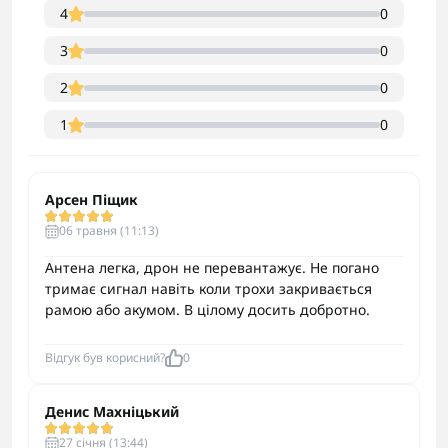
4
0
3
0
2
0
1
0
Арсен Піщик
06 травня (11:13)
Антена легка, дрон не перевантажує. Не погано
тримає сигнал навіть коли трохи закривається
рамою або акумом. В цілому досить добротно.
Відгук був корисний?
0
Денис Махніцький
27 cічня (13:44)