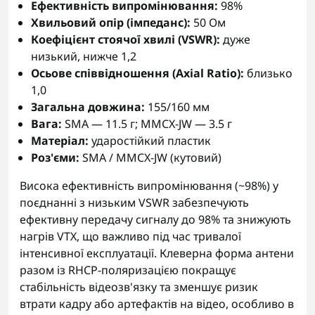
Ефективність випромінювання:
98%
Хвильовий опір (імпеданс):
50 Ом
Коефіцієнт стоячої хвилі (VSWR):
дуже
низький, нижче 1,2
Осьове співвідношення (Axial Ratio):
близько
1,0
Загальна довжина:
155/160 мм
Вага:
SMA — 11.5 г; MMCX-JW — 3.5 г
Матеріал:
ударостійкий пластик
Роз'єми:
SMA / MMCX-JW (кутовий)
Висока ефективність випромінювання (~98%) у
поєднанні з низьким VSWR забезпечують
ефективну передачу сигналу до 98% та знижують
нагрів VTX, що важливо під час тривалої
інтенсивної експлуатації. Клеверна форма антени
разом із RHCP-поляризацією покращує
стабільність відеозв'язку та зменшує ризик
втрати кадру або артефактів на відео, особливо в