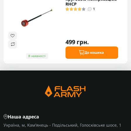
RHCP
1
499 грн.
До кошика
В наявності
Наша адреса
Україна, м, Кам’янець - Подільський, Голосківське шосе, 1