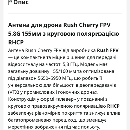
Опис
Антена для дрона Rush Cherry FPV
5.8G 155мм з круговою поляризацією
RHCP
Антена Rush Cherry FPV від виробника
Rush FPV
— це компактне та міцне рішення для передачі
відеосигналу на частоті 5,8 ГГц. Модель має
загальну довжину 155/160 мм та оптимізована
під діапазон 5650–5950 МГц, що робить її
універсальною для більшості відеопередавачів
(VTX) у промислових і гоночних дронах.
Конструкція у формі «клевер» у поєднанні з
круговою правозакрученою поляризацією
RHCP
забезпечує рівномірне покриття та знижує вплив
багатопроменевих перешкод, що зменшує
мерехтіння зображення під час польоту.