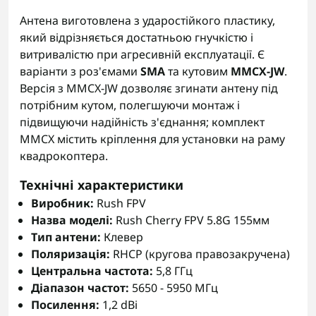
Антена виготовлена з ударостійкого пластику,
який відрізняється достатньою гнучкістю і
витривалістю при агресивній експлуатації. Є
варіанти з роз'ємами
SMA
та кутовим
MMCX-JW
.
Версія з MMCX-JW дозволяє згинати антену під
потрібним кутом, полегшуючи монтаж і
підвищуючи надійність з'єднання; комплект
MMCX містить кріплення для установки на раму
квадрокоптера.
Технічні характеристики
Виробник:
Rush FPV
Назва моделі:
Rush Cherry FPV 5.8G 155мм
Тип антени:
Клевер
Поляризація:
RHCP (кругова правозакручена)
Центральна частота:
5,8 ГГц
Діапазон частот:
5650 - 5950 МГц
Посилення:
1,2 dBi