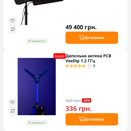
49 400 грн.
До кошика
В наявності
Дипольна антена PCB
Акцiя
VeeDip 1.2 ГГц
3
430 грн.
-22%
336 грн.
До кошика
В наявності