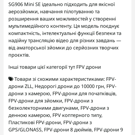
SG906 Mini SE ідеально підходить для якісної
аерозйомки, навчання пілотуванню та
розширення ваших можливостей у створенні
мультимедійного контенту. Ця модель поєднує
компактність, інтелектуальні функції безпеки та
надійну трансляцію відео для різних завдань —
від аматорської зйомки до серйозних творчих
проєктів.
Інші товари цієї категорії тут
FPV дрони
Товари зі схожими характеристиками:
FPV-
дрони ZLL
,
Недорогі дрони до 10000 грн
,
FPV-
дрони з камерою
,
FPV-дрони для початківців
,
FPV-дрони для зйомки
,
FPV-дрони з
безколекторними двигунами
,
FPV-дрони з
денною камерою
,
FPV коптерного типу
,
Пластикові FPV-дрони
,
FPV-дрони з
GPS/GLONASS
,
FPV-дрони 8 дюймів
,
FPV-дрони 9