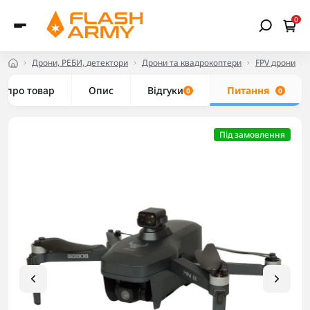
0
Дрони, РЕБИ, детектори
Дрони та квадрокоптери
FPV дрони
е про товар
Опис
Відгуки
Питання
0
0
Під замовлення