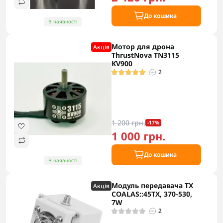
До кошика
В наявності
Мотор для дрона
Акцiя
ThrustNova TN3115
KV900
2
1 200 грн.
-17%
1 000 грн.
До кошика
В наявності
Модуль передавача TX
Акцiя
COALAS::45TX, 370-530,
7W
2