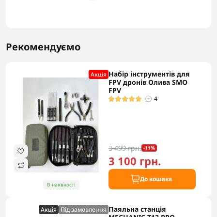
Рекомендуємо
Набір інструментів для
Акцiя
FPV дронів Олива SMO
FPV
4
3 499 грн.
-11%
3 100 грн.
До кошика
В наявності
Паяльна станція
Акцiя
Під замовлення