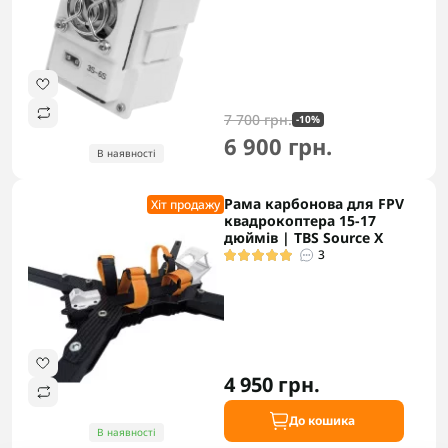
7 700 грн.
-10%
6 900 грн.
В наявності
Рама карбонова для FPV
Хіт продажу
квадрокоптера 15-17
дюймів | TBS Source X
3
4 950 грн.
До кошика
В наявності