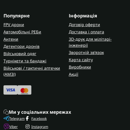
Популярне
Інформація
FPV дрони
Договір оферти
Автомобільні РЕБи
Доставка і оплата
Антени
3D-друк для мілітарі-
інженерії
Детектори дронів
Зворотній зв’язок
Військовий одяг
Карта сайту
Турнікети та бандажі
Виробники
Військові / тактичні аптечки
(AMЗІ)
Акції
Ми у соціальних мережах
Telegram
Facebook
Viber
Instagram