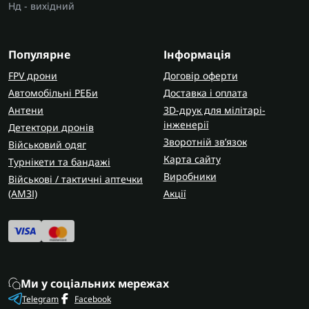
Нд - вихідний
Популярне
Інформація
FPV дрони
Договір оферти
Автомобільні РЕБи
Доставка і оплата
Антени
3D-друк для мілітарі-
інженерії
Детектори дронів
Зворотній зв’язок
Військовий одяг
Карта сайту
Турнікети та бандажі
Виробники
Військові / тактичні аптечки
(AMЗІ)
Акції
Ми у соціальних мережах
Telegram
Facebook