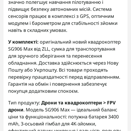
значно полегшує навчання пілотуванню і
підвищує безпеку автономних місій. Система
сенсорів працює в комплексі з GPS, оптичним
модулем і барометром для стабільності зйомки
навіть в складних умовах.
У комплекті:
оригінальний новий квадрокоптер
SG906 Max від ZLL, сумка для транспортування
для зручного зберігання та перенесення
обладнання. Доставка здійснюється через Нову
Пошту або Укрпошту. Всі товари проходять
перевірку працездатності перед відправленням.
Гарантія на обмін і повернення забезпечує
покупця додатковим спокоєм.
Тип продукту:
Дрони та квадрокоптери > FPV
дрони
. Модель SG906 Max — ідеальний баланс
ціни та функціональності: потужна батарея 3400
mAh, 3-осьовий гімбал для 4K-зйомки,
ефективний датчик ухилення і дальність польоту