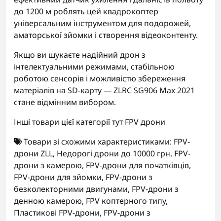
до 1200 м роблять цей квадрокоптер
універсальним інструментом для подорожей,
аматорської зйомки і створення відеоконтенту.
Якщо ви шукаєте надійний дрон з
інтелектуальними режимами, стабільною
роботою сенсорів і можливістю збереження
матеріалів на SD-карту — ZLRC SG906 Max 2021
стане відмінним вибором.
Інші товари цієї категорії тут
FPV дрони
Товари зі схожими характеристиками:
FPV-
дрони ZLL
,
Недорогі дрони до 10000 грн
,
FPV-
дрони з камерою
,
FPV-дрони для початківців
,
FPV-дрони для зйомки
,
FPV-дрони з
безколекторними двигунами
,
FPV-дрони з
денною камерою
,
FPV коптерного типу
,
Пластикові FPV-дрони
,
FPV-дрони з