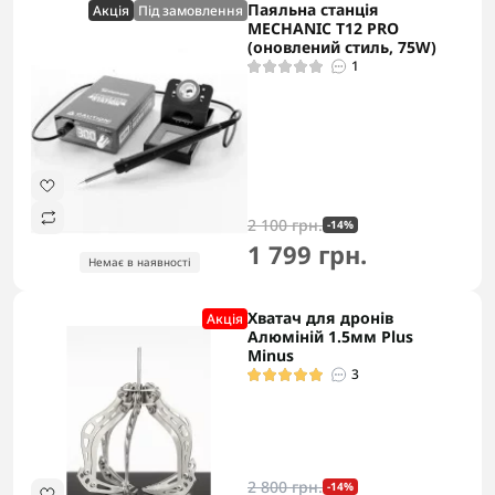
Паяльна станція
Акцiя
Під замовлення
MECHANIC T12 PRO
(оновлений стиль, 75W)
1
2 100 грн.
-14%
1 799 грн.
Немає в наявності
Хватач для дронів
Акцiя
Алюміній 1.5мм Plus
Minus
3
2 800 грн.
-14%