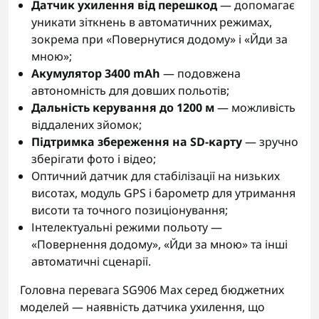
Датчик ухилення від перешкод
— допомагає
уникати зіткнень в автоматичних режимах,
зокрема при «Повернутися додому» і «Йди за
мною»;
Акумулятор 3400 mAh
— подовжена
автономність для довших польотів;
Дальність керування до 1200 м
— можливість
віддалених зйомок;
Підтримка збереження на SD-карту
— зручно
зберігати фото і відео;
Оптичний датчик для стабілізації на низьких
висотах, модуль GPS і барометр для утримання
висоти та точного позиціонування;
Інтелектуальні режими польоту —
«Повернення додому», «Йди за мною» та інші
автоматичні сценарії.
Головна перевага SG906 Max серед бюджетних
моделей — наявність датчика ухилення, що