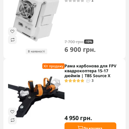
2
7 700 грн.
-10%
6 900 грн.
В наявності
Рама карбонова для FPV
Хіт продажу
квадрокоптера 15-17
дюймів | TBS Source X
3
4 950 грн.
До кошика