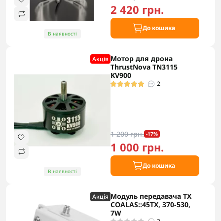
2 420 грн.
До кошика
В наявності
Мотор для дрона
Акцiя
ThrustNova TN3115
KV900
2
1 200 грн.
-17%
1 000 грн.
До кошика
В наявності
Модуль передавача TX
Акцiя
COALAS::45TX, 370-530,
7W