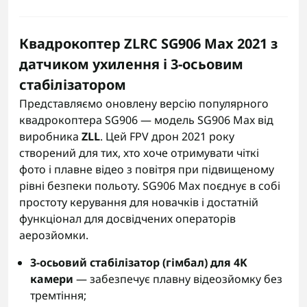
Квадрокоптер ZLRC SG906 Max 2021 з
датчиком ухилення і 3-осьовим
стабілізатором
Представляємо оновлену версію популярного
квадрокоптера SG906 — модель SG906 Max від
виробника
ZLL
. Цей FPV дрон 2021 року
створений для тих, хто хоче отримувати чіткі
фото і плавне відео з повітря при підвищеному
рівні безпеки польоту. SG906 Max поєднує в собі
простоту керування для новачків і достатній
функціонал для досвідчених операторів
аерозйомки.
3-осьовий стабілізатор (гімбал) для 4K
камери
— забезпечує плавну відеозйомку без
тремтіння;