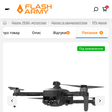
0
Дрони, РЕБИ, детектори
Дрони та квадрокоптери
FPV дрони
е про товар
Опис
Відгуки
Питання
0
0
Під замовлення