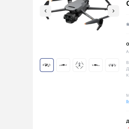
О
А
В
Д
К
М
В
Д