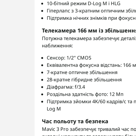
10-бітний режим D-Log M і HLG
Гіперлапс з 3-кратним оптичним зб
Підтримка нічних знімків при фокусні
Телекамера 166 мм із збільшен
Потужна телекамера забезпечує деталіз
наближення:
Сенсор: 1/2" CMOS
Еквівалентна фокусна відстань: 166 
7-кратне оптичне збільшення
28-кратне гібридне збільшення
Діафрагма: f/3.4
Роздільна здатність фото: 12 Мп
Підтримка зйомки 4K/60 кадрів/с та 
Log M
Час польоту та безпека
Mavic 3 Pro забезпечує тривалий час п