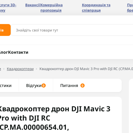
слуги 3D-
Вакансії
Комерційна
Координація та
Пр
уку
пропозиція
співпраця
бр
ів
Блог
Контакти
и
Квадрокоптери
Квадрокоптер дрон DJI Mavic 3 Pro with DJI RC (CP.MA
стики
Відгуки
Питання
0
0
Квадрокоптер дрон DJI Mavic 3
Pro with DJI RC
(CP.MA.00000654.01,