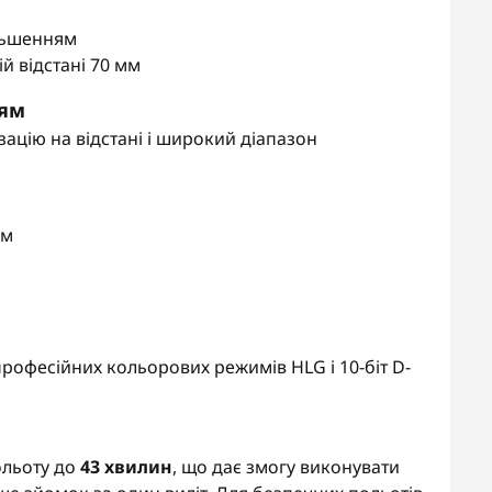
ільшенням
й відстані 70 мм
ням
ацію на відстані і широкий діапазон
мм
професійних кольорових режимів HLG і 10-біт D-
ольоту до
43 хвилин
, що дає змогу виконувати