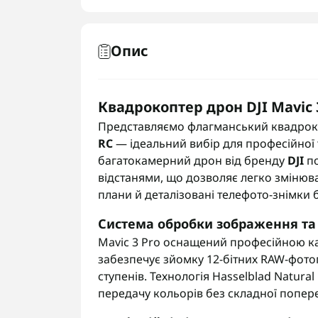
Опис
Квадрокоптер дрон DJI Mavic 3
Представляємо флагманський квадро
RC
— ідеальний вибір для професійної 
багатокамерний дрон від бренду
DJI
по
відстанями, що дозволяє легко змінюва
плани й деталізовані телефото-знімки
Система обробки зображення та 
Mavic 3 Pro оснащений професійною 
забезпечує зйомку 12-бітних RAW-фото
ступенів. Технологія Hasselblad Natura
передачу кольорів без складної попер