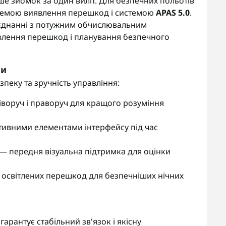
е зйомок за один виліт. Для безпечних польотів
емою виявлення перешкод і системою
APAS 5.0
.
оєднанні з потужним обчислювальним
явлення перешкод і планування безпечного
ми
зпеку та зручність управління:
ліворуч і праворуч для кращого розуміння
їтивними елементами інтерфейсу під час
— передня візуальна підтримка для оцінки
 освітлених перешкод для безпечніших нічних
гарантує стабільний зв'язок і якісну