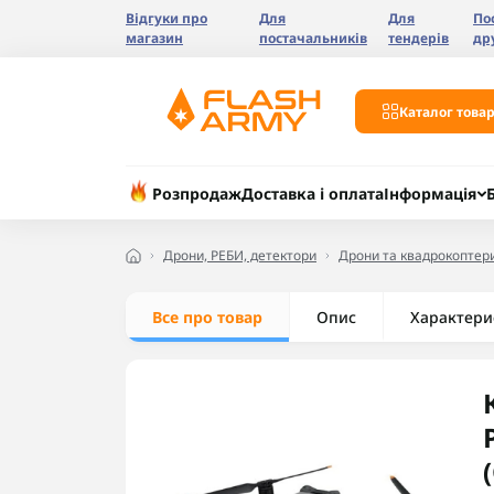
Відгуки про
Для
Для
По
магазин
постачальників
тендерів
др
Каталог товар
Розпродаж
Доставка і оплата
Інформація
Дрони, РЕБИ, детектори
Дрони та квадрокоптер
Все про товар
Опис
Характери