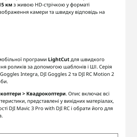
15 км
з живою HD-стрічкою у форматі
 зображення камери та швидку відповідь на
 мобільної програми
LightCut
для швидкого
ння роликів за допомогою шаблонів і ШІ. Серія
Goggles Integra, DJI Goggles 2 та DJI RC Motion 2
оби.
окоптери > Квадрокоптери
. Опис включає всі
ктеристики, представлені у вихідних матеріалах,
 DJI Mavic 3 Pro with DJI RC і обрати його для
в.