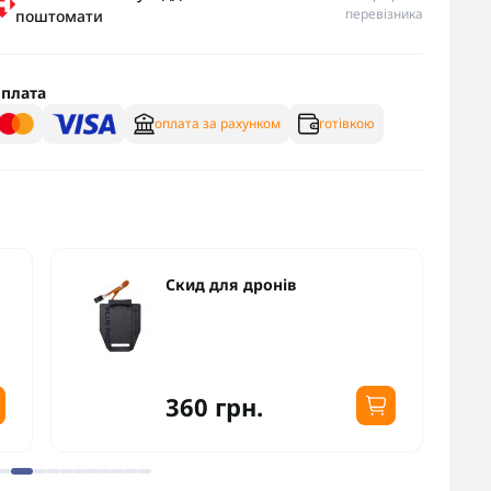
перевізника
поштомати
плата
оплата за рахунком
готівкою
Скид для дронів
360 грн.