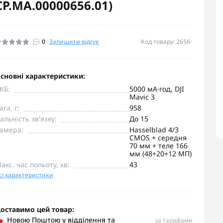
CP.MA.00000656.01)
0
Залишити відгук
Код товару: 2656-
сновні характеристики:
КБ:
5000 мА·год, DJI
Mavic 3
ага, г:
958
альність зв'язку:
До 15
амера:
Hasselblad 4/3
CMOS + середня
70 мм + теле 166
мм (48+20+12 МП)
акс. час польоту, хв:
43
сі характеристики
оставимо цей товар:
Новою Поштою у відділення та
за тарифами