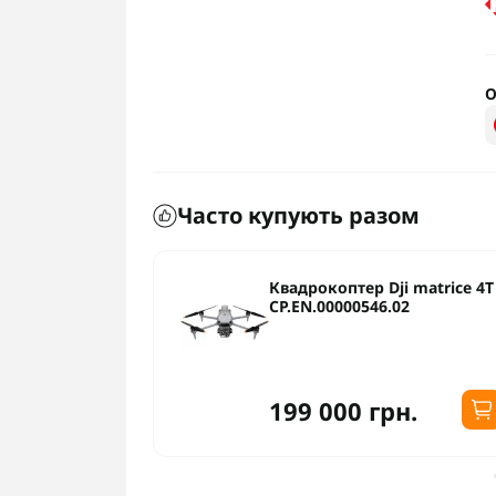
О
Часто купують разом
рон DJI
Квадрокоптер Dji matrice 4T
 Enterprise
CP.EN.00000546.02
01) + DJI
.01)
н.
199 000 грн.