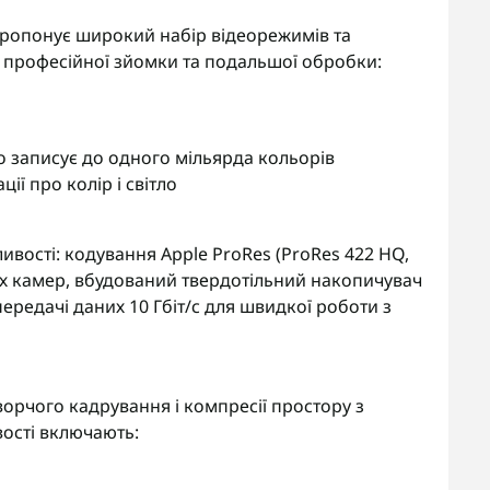
пропонує широкий набір відеорежимів та
я професійної зйомки та подальшої обробки:
о записує до одного мільярда кольорів
ї про колір і світло
ивості: кодування Apple ProRes (ProRes 422 HQ,
рьох камер, вбудований твердотільний накопичувач
редачі даних 10 Гбіт/с для швидкої роботи з
орчого кадрування і компресії простору з
вості включають: