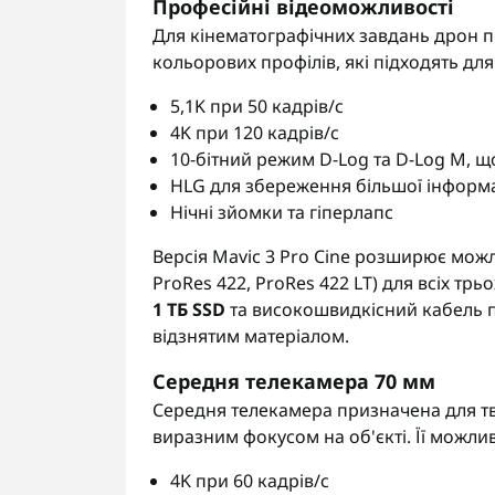
Професійні відеоможливості
Для кінематографічних завдань дрон 
кольорових профілів, які підходять дл
5,1K при 50 кадрів/с
4K при 120 кадрів/с
10-бітний режим D-Log та D-Log M, щ
HLG для збереження більшої інформаці
Нічні зйомки та гіперлапс
Версія Mavic 3 Pro Cine розширює можл
ProRes 422, ProRes 422 LT) для всіх т
1 ТБ SSD
та високошвидкісний кабель пе
відзнятим матеріалом.
Середня телекамера 70 мм
Середня телекамера призначена для тв
виразним фокусом на об'єкті. Її можли
4K при 60 кадрів/с