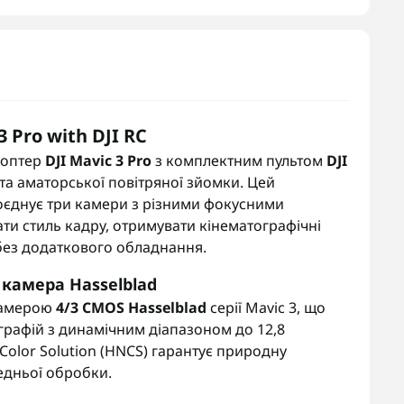
 Pro with DJI RC
коптер
DJI Mavic 3 Pro
з комплектним пультом
DJI
та аматорської повітряної зйомки. Цей
єднує три камери з різними фокусними
ти стиль кадру, отримувати кінематографічні
 без додаткового обладнання.
камера Hasselblad
камерою
4/3 CMOS Hasselblad
серії Mavic 3, що
графій з динамічним діапазоном до 12,8
l Color Solution (HNCS) гарантує природну
едньої обробки.