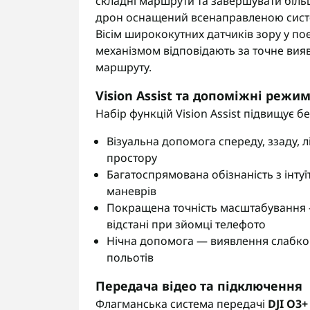
складні маршрути та завершувати більш
дрон оснащений всенаправленою сист
Вісім ширококутних датчиків зору у п
механізмом відповідають за точне ви
маршруту.
Vision Assist та допоміжні режи
Набір функцій Vision Assist підвищує бе
Візуальна допомога спереду, ззаду, 
простору
Багатоспрямована обізнаність з інту
маневрів
Покращена точність масштабування 
відстані при зйомці телефото
Нічна допомога — виявлення слабко
польотів
Передача відео та підключення
Флагманська система передачі
DJI O3+