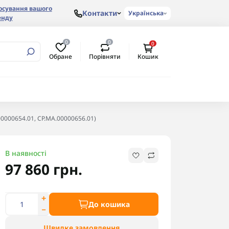
осування вашого
Контакти
Українська
енду
0
0
0
Обране
Порівняти
Кошик
.00000654.01, CP.MA.00000656.01)
В наявності
97 860 грн.
До кошика
Швидке замовлення