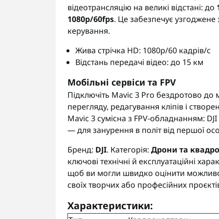
відеотрансляцію на великі відстані: до
1080p/60fps
. Це забезпечує узгоджене
керування.
Жива стрічка HD: 1080p/60 кадрів/с
Відстань передачі відео: до 15 км
Мобільні сервіси та FPV
Підключіть Mavic 3 Pro бездротово до
перегляду, редагування кліпів і створе
Mavic 3 сумісна з FPV-обладнанням: DJI 
— для занурення в політ від першої ос
Бренд:
DJI
. Категорія:
Дрони та квадр
ключові технічні й експлуатаційні хара
щоб ви могли швидко оцінити можливості
своїх творчих або професійних проєкті
Характеристики: