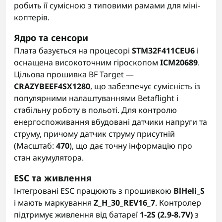
робить її сумісною з типовими рамами для міні-
коптерів.
Ядро та сенсори
Плата базується на процесорі
STM32F411CEU6
і
оснащена високоточним гіроскопом
ICM20689
.
Цільова прошивка BF Target —
CRAZYBEEF4SX1280
, що забезпечує сумісність із
популярними налаштуваннями Betaflight і
стабільну роботу в польоті. Для контролю
енергоспоживання вбудовані датчики напруги та
струму, причому датчик струму присутній
(Масштаб:
470
), що дає точну інформацію про
стан акумулятора.
ESC та живлення
Інтегровані ESC працюють з прошивкою
BlHeli_S
і мають маркування
Z_H_30_REV16_7
. Контролер
підтримує живлення від батареї
1-2S (2.9-8.7V)
з