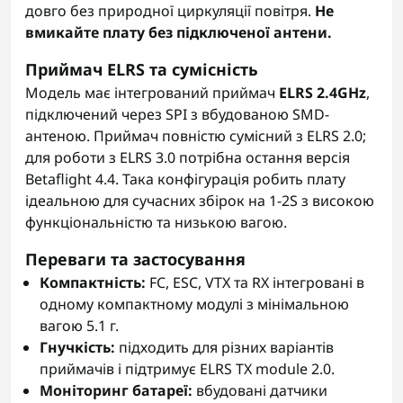
довго без природної циркуляції повітря.
Не
вмикайте плату без підключеної антени.
Приймач ELRS та сумісність
Модель має інтегрований приймач
ELRS 2.4GHz
,
підключений через SPI з вбудованою SMD-
антеною. Приймач повністю сумісний з ELRS 2.0;
для роботи з ELRS 3.0 потрібна остання версія
Betaflight 4.4. Така конфігурація робить плату
ідеальною для сучасних збірок на 1-2S з високою
функціональністю та низькою вагою.
Переваги та застосування
Компактність:
FC, ESC, VTX та RX інтегровані в
одному компактному модулі з мінімальною
вагою 5.1 г.
Гнучкість:
підходить для різних варіантів
приймачів і підтримує ELRS TX module 2.0.
Моніторинг батареї:
вбудовані датчики