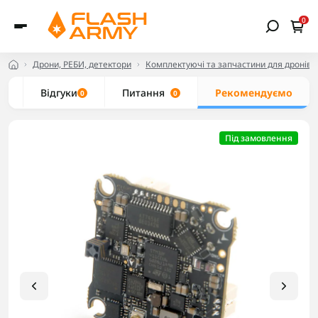
0
Дрони, РЕБИ, детектори
Комплектуючі та запчастини для дронів
и
Відгуки
Питання
Рекомендуємо
0
0
Під замовлення