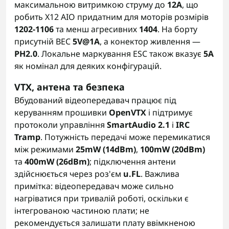
максимальною витримкою струму до
12A
, що
робить X12 AIO придатним для моторів розмірів
1202-1106
та менш агресивних
1404
. На борту
присутній BEC
5V@1A
, а конектор живлення —
PH2.0
. Локальне маркування ESC також вказує
5A
як номінал для деяких конфігурацій.
VTX, антена та безпека
Вбудований відеопередавач працює під
керуванням прошивки
OpenVTX
і підтримує
протоколи управління
SmartAudio 2.1
і
IRC
Tramp
. Потужність передачі може перемикатися
між режимами
25mW (14dBm)
,
100mW (20dBm)
та
400mW (26dBm)
; підключення антени
здійснюється через роз'єм
u.FL
. Важлива
примітка: відеопередавач може сильно
нагріватися при тривалій роботі, оскільки є
інтегрованою частиною плати; не
рекомендується залишати плату ввімкненою