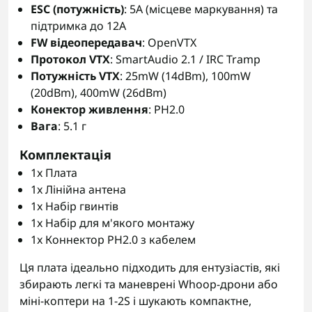
ESC (потужність)
: 5A (місцеве маркування) та
підтримка до 12A
FW відеопередавач
: OpenVTX
Протокол VTX
: SmartAudio 2.1 / IRC Tramp
Потужність VTX
: 25mW (14dBm), 100mW
(20dBm), 400mW (26dBm)
Конектор живлення
: PH2.0
Вага
: 5.1 г
Комплектація
1x Плата
1x Лінійна антена
1x Набір гвинтів
1x Набір для м'якого монтажу
1x Коннектор PH2.0 з кабелем
Ця плата ідеально підходить для ентузіастів, які
збирають легкі та маневрені Whoop-дрони або
міні-коптери на 1-2S і шукають компактне,