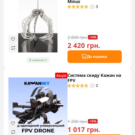
Minus
3
2 800 грн.
-14%
2 420 грн.
До кошика
В наявності
Система скиду Кажан на
Акцiя
FPV
2
1 200 грн.
-15%
1 017 грн.