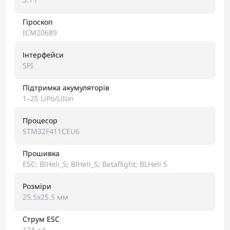
Гіроскоп
ICM20689
Інтерфейси
SPI
Підтримка акумуляторів
1–2S LiPo/LiIon
Процесор
STM32F411CEU6
Прошивка
ESC: BlHeli_S; BlHeli_S; Betaflight; BLHeli S
Розміри
25.5x25.5 мм
Струм ESC
12A ×4