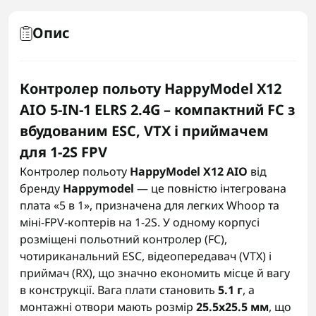
Опис
Контролер польоту HappyModel X12
AIO 5-IN-1 ELRS 2.4G – компактний FC з
вбудованим ESC, VTX і приймачем
для 1-2S FPV
Контролер польоту
HappyModel X12 AIO
від
бренду
Happymodel
— це повністю інтегрована
плата «5 в 1», призначена для легких Whoop та
міні-FPV-коптерів на 1-2S. У одному корпусі
розміщені польотний контролер (FC),
чотириканальний ESC, відеопередавач (VTX) і
приймач (RX), що значно економить місце й вагу
в конструкції. Вага плати становить
5.1 г
, а
монтажні отвори мають розмір
25.5x25.5 мм
, що