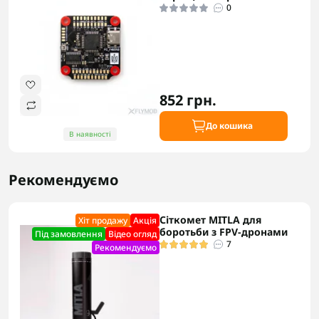
0
852 грн.
До кошика
В наявності
Рекомендуємо
Сіткомет MITLA для
Хіт продажу
Акцiя
боротьби з FPV-дронами
Під замовлення
Відео огляд
7
Рекомендуємо