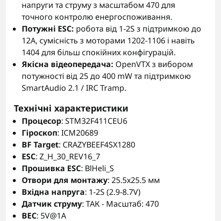
напруги та струму з масштабом 470 для
точного контролю енергоспоживання.
Потужні ESC:
робота від 1-2S з підтримкою до
12A, сумісність з моторами 1202-1106 і навіть
1404 для більш спокійних конфігурацій.
Якісна відеопередача:
OpenVTX з вибором
потужності від 25 до 400 mW та підтримкою
SmartAudio 2.1 / IRC Tramp.
Технічні характеристики
Процесор
: STM32F411CEU6
Гіроскоп
: ICM20689
BF Target
: CRAZYBEEF4SX1280
ESC
: Z_H_30_REV16_7
Прошивка ESC
: BlHeli_S
Отвори для монтажу
: 25.5x25.5 мм
Вхідна напруга
: 1-2S (2.9-8.7V)
Датчик струму
: ТАК - Масштаб: 470
BEC
: 5V@1A