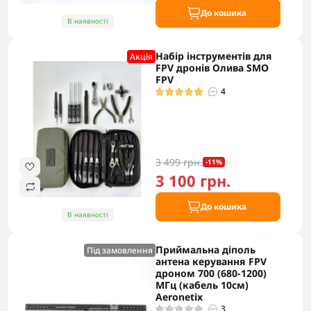
До кошика
В наявності
Набір інструментів для
Акцiя
FPV дронів Олива SMO
FPV
4
3 499 грн.
-11%
3 100 грн.
До кошика
В наявності
Приймальна діполь
Під замовлення
антена керування FPV
дроном 700 (680-1200)
МГц (кабель 10см)
Aeronetix
3