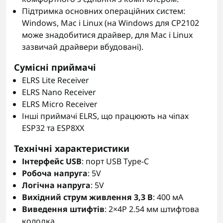
Підтримка основних операційних систем:
Windows, Mac і Linux (на Windows для CP2102
може знадобитися драйвер, для Mac і Linux
зазвичай драйвери вбудовані).
Сумісні приймачі
ELRS Lite Receiver
ELRS Nano Receiver
ELRS Micro Receiver
Інші приймачі ELRS, що працюють на чіпах
ESP32 та ESP8XX
Технічні характеристики
Інтерфейс USB
: порт USB Type‑C
Робоча напруга
: 5V
Логічна напруга
: 5V
Вихідний струм живлення 3,3 В
: 400 мА
Виведення штифтів
: 2×4P 2.54 мм штифтова
колодка