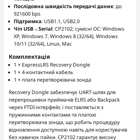
Послідовна швидкість передачі даних
: до
921600 bps
Підтримка
: USB1.1, USB2.0
Чіп USB→Serial
: CP2102; сумісні ОС: Windows
XP, Windows 7, Windows 8 (32/64), Windows
10/11 (32/64), Linux, Mac
Комплектація
1 × ExpressLRS Recovery Dongle
1 × 4‑контактний кабель
1 × плата перетворювача зонда
Recovery Dongle забезпечує UART‑шлях для
перепрошивки приймачів ELRS або Backpack
через FTDI‑інтерфейс і поставляється з
пружинними контактами та платою
перетворювача зонда, що робить процедуру
відновлення доступною навіть для користувачів
без навичок пайки. CP2102 гарантує високу