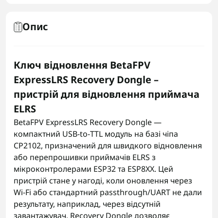
Опис
Ключ відновлення BetaFPV
ExpressLRS Recovery Dongle –
пристрій для відновлення приймача
ELRS
BetaFPV ExpressLRS Recovery Dongle —
компактний USB‑to‑TTL модуль на базі чіпа
CP2102, призначений для швидкого відновлення
або перепрошивки приймачів ELRS з
мікроконтролерами ESP32 та ESP8XX. Цей
пристрій стане у нагоді, коли оновлення через
Wi‑Fi або стандартний passthrough/UART не дали
результату, наприклад, через відсутній
завантажувач. Recovery Dongle дозволяє