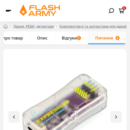
0
Дрони, РЕБИ, детектори
Комплектуючі та запчастини для дронів
е про товар
Опис
Відгуки
Питання
1
0