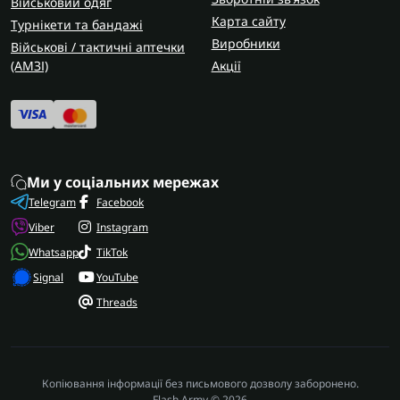
Військовий одяг
Карта сайту
Турнікети та бандажі
Виробники
Військові / тактичні аптечки
(AMЗІ)
Акції
Ми у соціальних мережах
Telegram
Facebook
Viber
Instagram
Whatsapp
TikTok
Signal
YouTube
Threads
Копіювання інформації без письмового дозволу заборонено.
Flash Army © 2026