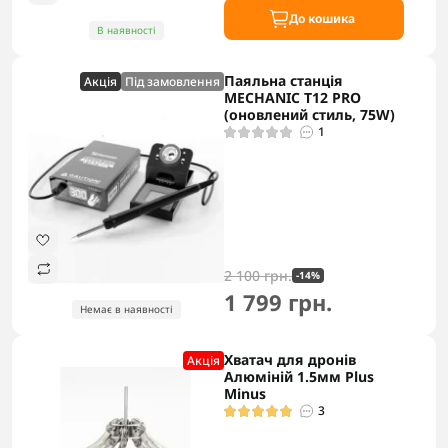
До кошика
В наявності
Паяльна станція
Акцiя
Під замовлення
MECHANIC T12 PRO
(оновлений стиль, 75W)
1
2 100 грн.
-14%
1 799 грн.
Немає в наявності
Хватач для дронів
Акцiя
Алюміній 1.5мм Plus
Minus
3