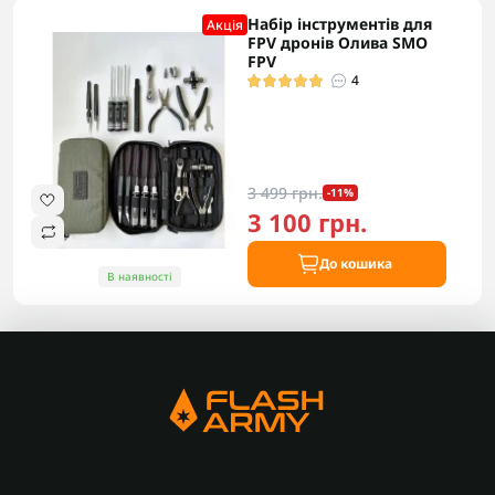
Набір інструментів для
Акцiя
FPV дронів Олива SMO
FPV
4
3 499 грн.
-11%
3 100 грн.
До кошика
В наявності