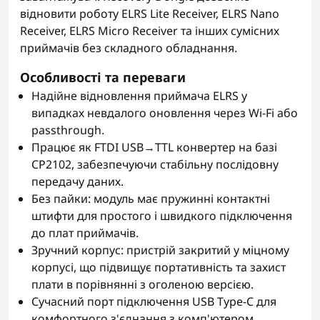
відновити роботу ELRS Lite Receiver, ELRS Nano
Receiver, ELRS Micro Receiver та інших сумісних
приймачів без складного обладнання.
Особливості та переваги
Надійне відновлення приймача ELRS у
випадках невдалого оновлення через Wi‑Fi або
passthrough.
Працює як FTDI USB→TTL конвертер на базі
CP2102, забезпечуючи стабільну послідовну
передачу даних.
Без пайки: модуль має пружинні контактні
штифти для простого і швидкого підключення
до плат приймачів.
Зручний корпус: пристрій закритий у міцному
корпусі, що підвищує портативність та захист
плати в порівнянні з оголеною версією.
Сучасний порт підключення USB Type‑C для
комфортного з'єднання з комп'ютером.