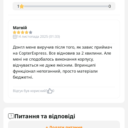
1
0
Матвій
14 листопада 2025 (01:33)
Донгл мене виручив після того, як завис приймач
на CopterExpress. Все відновив за 2 хвилини. Але
мені не сподобалось виконання корпусу,
відчувається не дуже якісним. Впринципі
функціонал непоганний, просто матеріали
бюджетні.
Відгук був корисний?
0
Питання та відповіді
+ Додати питання